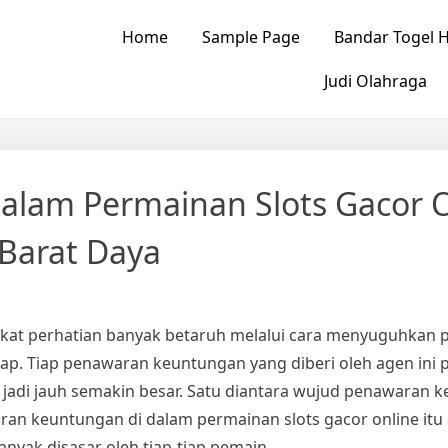
Home
Sample Page
Bandar Togel 
Judi Olahraga
alam Permainan Slots Gacor 
Barat Daya
gikat perhatian banyak betaruh melalui cara menyuguhkan
. Tiap penawaran keuntungan yang diberi oleh agen ini p
adi jauh semakin besar. Satu diantara wujud penawaran 
aran keuntungan di dalam permainan slots gacor online itu 
anyak disasar oleh tiap-tiap pemain.