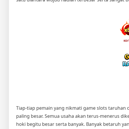
Tiap-tiap pemain yang nikmati game slots taruhan
paling besar. Semua usaha akan terus-menerus dik
hoki begitu besar serta banyak. Banyak betaruh ya