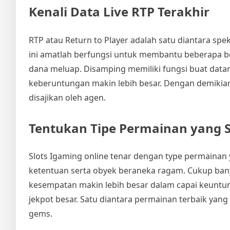
Kenali Data Live RTP Terakhir
RTP atau Return to Player adalah satu diantara spe
ini amatlah berfungsi untuk membantu beberapa 
dana meluap. Disamping memiliki fungsi buat data
keberuntungan makin lebih besar. Dengan demikian, 
disajikan oleh agen.
Tentukan Tipe Permainan yang S
Slots Igaming online tenar dengan type permaina
ketentuan serta obyek beraneka ragam. Cukup ban
kesempatan makin lebih besar dalam capai keuntun
jekpot besar. Satu diantara permainan terbaik yan
gems.