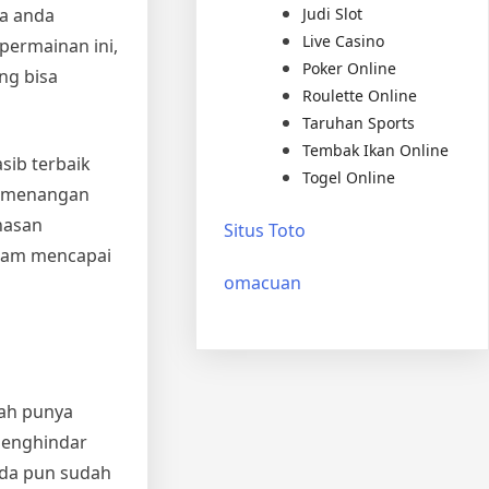
Judi Slot
la anda
Live Casino
permainan ini,
Poker Online
ng bisa
Roulette Online
Taruhan Sports
Tembak Ikan Online
sib terbaik
Togel Online
 kemenangan
hasan
Situs Toto
alam mencapai
omacuan
lah punya
menghindar
nda pun sudah