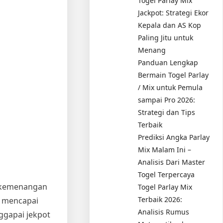
Togel Parlay Mix
Jackpot: Strategi Ekor
Kepala dan AS Kop
Paling Jitu untuk
Menang
Panduan Lengkap
Bermain Togel Parlay
/ Mix untuk Pemula
sampai Pro 2026:
Strategi dan Tips
Terbaik
Prediksi Angka Parlay
Mix Malam Ini –
Analisis Dari Master
Togel Terpercaya
k kemenangan
Togel Parlay Mix
Terbaik 2026:
a mencapai
Analisis Rumus
ggapai jekpot