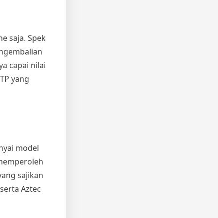
ne saja. Spek
engembalian
 capai nilai
RTP yang
nyai model
 memperoleh
yang sajikan
serta Aztec