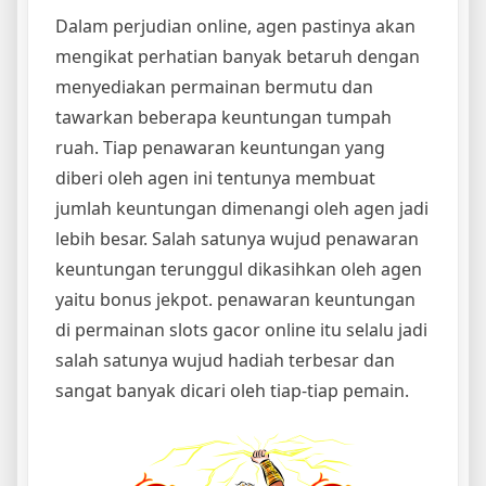
Dalam perjudian online, agen pastinya akan
mengikat perhatian banyak betaruh dengan
menyediakan permainan bermutu dan
tawarkan beberapa keuntungan tumpah
ruah. Tiap penawaran keuntungan yang
diberi oleh agen ini tentunya membuat
jumlah keuntungan dimenangi oleh agen jadi
lebih besar. Salah satunya wujud penawaran
keuntungan terunggul dikasihkan oleh agen
yaitu bonus jekpot. penawaran keuntungan
di permainan slots gacor online itu selalu jadi
salah satunya wujud hadiah terbesar dan
sangat banyak dicari oleh tiap-tiap pemain.