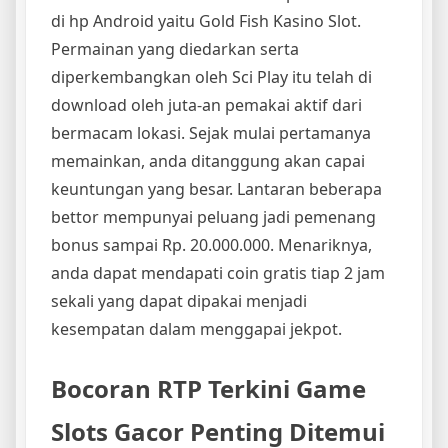
di hp Android yaitu Gold Fish Kasino Slot.
Permainan yang diedarkan serta
diperkembangkan oleh Sci Play itu telah di
download oleh juta-an pemakai aktif dari
bermacam lokasi. Sejak mulai pertamanya
memainkan, anda ditanggung akan capai
keuntungan yang besar. Lantaran beberapa
bettor mempunyai peluang jadi pemenang
bonus sampai Rp. 20.000.000. Menariknya,
anda dapat mendapati coin gratis tiap 2 jam
sekali yang dapat dipakai menjadi
kesempatan dalam menggapai jekpot.
Bocoran RTP Terkini Game
Slots Gacor Penting Ditemui