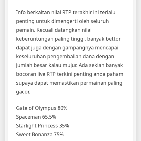
Info berkaitan nilai RTP terakhir ini terlalu
penting untuk dimengerti oleh seluruh
pemain. Kecuali datangkan nilai
keberuntungan paling tinggi, banyak bettor
dapat juga dengan gampangnya mencapai
keseluruhan pengembalian dana dengan
jumlah besar kalau mujur. Ada sekian banyak
bocoran live RTP terkini penting anda pahami
supaya dapat memastikan permainan paling
gacor.
Gate of Olympus 80%
Spaceman 65,5%
Starlight Princess 35%
Sweet Bonanza 75%