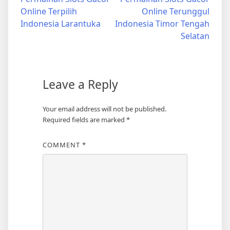
Online Terpilih
Online Terunggul
Indonesia Larantuka
Indonesia Timor Tengah
Selatan
Leave a Reply
Your email address will not be published.
Required fields are marked
*
COMMENT
*