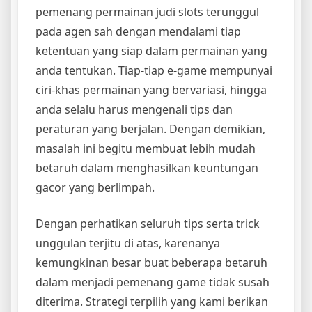
pemenang permainan judi slots terunggul
pada agen sah dengan mendalami tiap
ketentuan yang siap dalam permainan yang
anda tentukan. Tiap-tiap e-game mempunyai
ciri-khas permainan yang bervariasi, hingga
anda selalu harus mengenali tips dan
peraturan yang berjalan. Dengan demikian,
masalah ini begitu membuat lebih mudah
betaruh dalam menghasilkan keuntungan
gacor yang berlimpah.
Dengan perhatikan seluruh tips serta trick
unggulan terjitu di atas, karenanya
kemungkinan besar buat beberapa betaruh
dalam menjadi pemenang game tidak susah
diterima. Strategi terpilih yang kami berikan