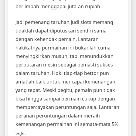
berlimpah menggapai juta-an rupiah.
Jadi pemenang taruhan judi slots memang
tidaklah dapat diputuskan sendiri sama
dengan kehendak pemain. Lantaran
hakikatnya permainan ini bukanlah cuma
menyingkirkan musuh, tapi menundukkan
perputaran mesin sebagai pemasti sukses
dalam taruhan. Hoki tiap-tiap bettor pun
amatlah baik untuk mencapai kemenangan
yang tepat. Meski begitu, pemain pun tidak
bisa hingga sampai bermain cukup dengan
mempercayakan peruntungan saja. Lantaran
peranan peruntungan dalam meraih
kemenangan permainan ini semata-mata 5%
saja.