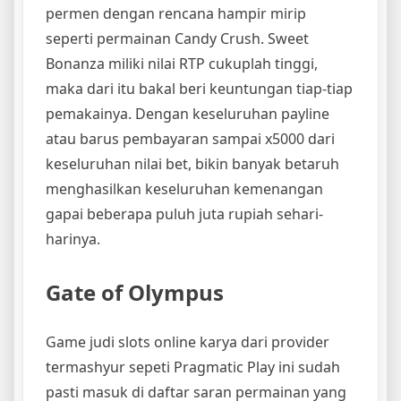
permen dengan rencana hampir mirip
seperti permainan Candy Crush. Sweet
Bonanza miliki nilai RTP cukuplah tinggi,
maka dari itu bakal beri keuntungan tiap-tiap
pemakainya. Dengan keseluruhan payline
atau barus pembayaran sampai x5000 dari
keseluruhan nilai bet, bikin banyak betaruh
menghasilkan keseluruhan kemenangan
gapai beberapa puluh juta rupiah sehari-
harinya.
Gate of Olympus
Game judi slots online karya dari provider
termashyur sepeti Pragmatic Play ini sudah
pasti masuk di daftar saran permainan yang