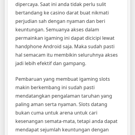
dipercaya. Saat ini anda tidak perlu sulit
bertandang ke casino darat buat nikmati
perjudian sah dengan nyaman dan beri
keuntungan. Semuanya akses dalam
permainkan igaming ini dapat dicicipi lewat
handphone Android saja. Maka sudah pasti
hal semacam itu membikin seluruhnya akses
jadi lebih efektif dan gampang.
Pembaruan yang membuat igaming slots
makin berkembang ini sudah pasti
mendatangkan pengalaman taruhan yang
paling aman serta nyaman. Slots datang
bukan cuma untuk arena untuk cari
kesenangan semata-mata, tetapi anda dapat
mendapat sejumlah keuntungan dengan