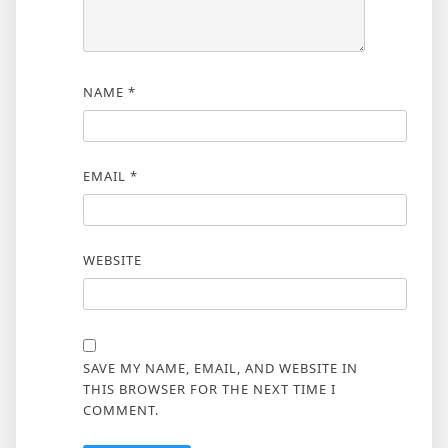
NAME
*
EMAIL
*
WEBSITE
SAVE MY NAME, EMAIL, AND WEBSITE IN
THIS BROWSER FOR THE NEXT TIME I
COMMENT.