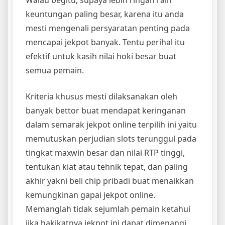
Walau begitu, supaya lebih ringan raih
keuntungan paling besar, karena itu anda
mesti mengenali persyaratan penting pada
mencapai jekpot banyak. Tentu perihal itu
efektif untuk kasih nilai hoki besar buat
semua pemain.
Kriteria khusus mesti dilaksanakan oleh
banyak bettor buat mendapat keringanan
dalam semarak jekpot online terpilih ini yaitu
memutuskan perjudian slots terunggul pada
tingkat maxwin besar dan nilai RTP tinggi,
tentukan kiat atau tehnik tepat, dan paling
akhir yakni beli chip pribadi buat menaikkan
kemungkinan gapai jekpot online.
Memanglah tidak sejumlah pemain ketahui
jika hakikatnya jekpot ini dapat dimenangi