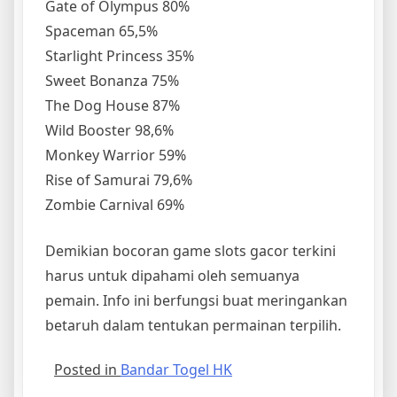
Gate of Olympus 80%
Spaceman 65,5%
Starlight Princess 35%
Sweet Bonanza 75%
The Dog House 87%
Wild Booster 98,6%
Monkey Warrior 59%
Rise of Samurai 79,6%
Zombie Carnival 69%
Demikian bocoran game slots gacor terkini
harus untuk dipahami oleh semuanya
pemain. Info ini berfungsi buat meringankan
betaruh dalam tentukan permainan terpilih.
Posted in
Bandar Togel HK