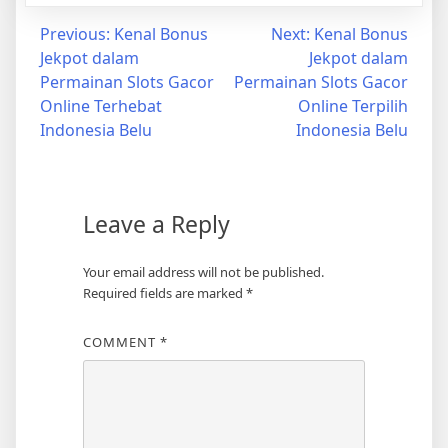
Post
Previous:
Kenal Bonus
Next:
Kenal Bonus
Jekpot dalam
Jekpot dalam
navigation
Permainan Slots Gacor
Permainan Slots Gacor
Online Terhebat
Online Terpilih
Indonesia Belu
Indonesia Belu
Leave a Reply
Your email address will not be published.
Required fields are marked
*
COMMENT
*