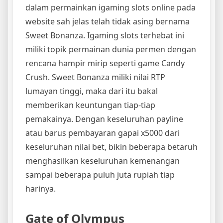
dalam permainkan igaming slots online pada
website sah jelas telah tidak asing bernama
Sweet Bonanza. Igaming slots terhebat ini
miliki topik permainan dunia permen dengan
rencana hampir mirip seperti game Candy
Crush. Sweet Bonanza miliki nilai RTP
lumayan tinggi, maka dari itu bakal
memberikan keuntungan tiap-tiap
pemakainya. Dengan keseluruhan payline
atau barus pembayaran gapai x5000 dari
keseluruhan nilai bet, bikin beberapa betaruh
menghasilkan keseluruhan kemenangan
sampai beberapa puluh juta rupiah tiap
harinya.
Gate of Olympus