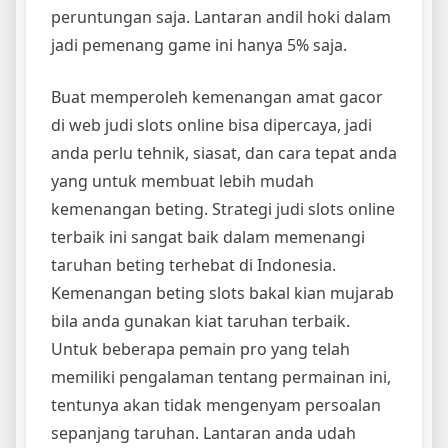
peruntungan saja. Lantaran andil hoki dalam
jadi pemenang game ini hanya 5% saja.
Buat memperoleh kemenangan amat gacor
di web judi slots online bisa dipercaya, jadi
anda perlu tehnik, siasat, dan cara tepat anda
yang untuk membuat lebih mudah
kemenangan beting. Strategi judi slots online
terbaik ini sangat baik dalam memenangi
taruhan beting terhebat di Indonesia.
Kemenangan beting slots bakal kian mujarab
bila anda gunakan kiat taruhan terbaik.
Untuk beberapa pemain pro yang telah
memiliki pengalaman tentang permainan ini,
tentunya akan tidak mengenyam persoalan
sepanjang taruhan. Lantaran anda udah