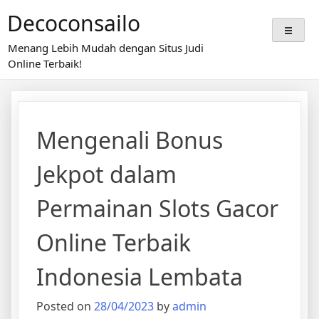
Skip
Decoconsailo
to
content
Menang Lebih Mudah dengan Situs Judi
Online Terbaik!
Mengenali Bonus
Jekpot dalam
Permainan Slots Gacor
Online Terbaik
Indonesia Lembata
Posted on
28/04/2023
by
admin