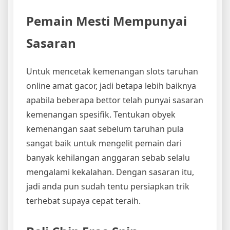
Pemain Mesti Mempunyai
Sasaran
Untuk mencetak kemenangan slots taruhan
online amat gacor, jadi betapa lebih baiknya
apabila beberapa bettor telah punyai sasaran
kemenangan spesifik. Tentukan obyek
kemenangan saat sebelum taruhan pula
sangat baik untuk mengelit pemain dari
banyak kehilangan anggaran sebab selalu
mengalami kekalahan. Dengan sasaran itu,
jadi anda pun sudah tentu persiapkan trik
terhebat supaya cepat teraih.