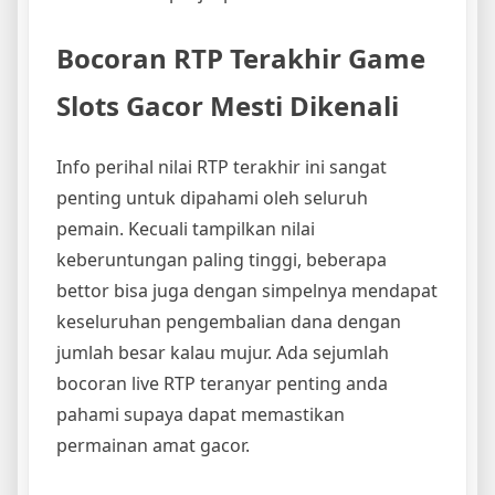
Bocoran RTP Terakhir Game
Slots Gacor Mesti Dikenali
Info perihal nilai RTP terakhir ini sangat
penting untuk dipahami oleh seluruh
pemain. Kecuali tampilkan nilai
keberuntungan paling tinggi, beberapa
bettor bisa juga dengan simpelnya mendapat
keseluruhan pengembalian dana dengan
jumlah besar kalau mujur. Ada sejumlah
bocoran live RTP teranyar penting anda
pahami supaya dapat memastikan
permainan amat gacor.