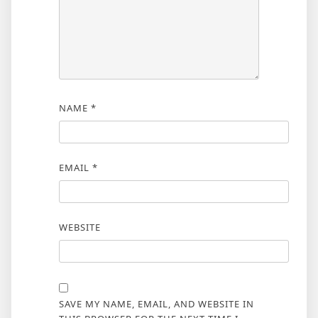
NAME
*
EMAIL
*
WEBSITE
SAVE MY NAME, EMAIL, AND WEBSITE IN