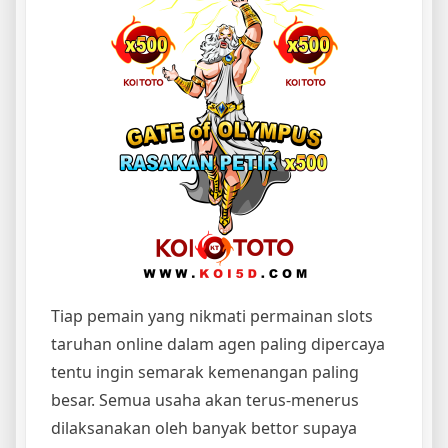
Tiap pemain yang nikmati permainan slots
taruhan online dalam agen paling dipercaya
tentu ingin semarak kemenangan paling
besar. Semua usaha akan terus-menerus
dilaksanakan oleh banyak bettor supaya