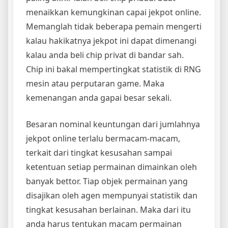
menaikkan kemungkinan capai jekpot online.
Memanglah tidak beberapa pemain mengerti
kalau hakikatnya jekpot ini dapat dimenangi
kalau anda beli chip privat di bandar sah.
Chip ini bakal mempertingkat statistik di RNG
mesin atau perputaran game. Maka
kemenangan anda gapai besar sekali.
Besaran nominal keuntungan dari jumlahnya
jekpot online terlalu bermacam-macam,
terkait dari tingkat kesusahan sampai
ketentuan setiap permainan dimainkan oleh
banyak bettor. Tiap objek permainan yang
disajikan oleh agen mempunyai statistik dan
tingkat kesusahan berlainan. Maka dari itu
anda harus tentukan macam permainan