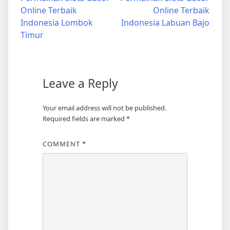
Online Terbaik
Online Terbaik
Indonesia Lombok
Indonesia Labuan Bajo
Timur
Leave a Reply
Your email address will not be published.
Required fields are marked
*
COMMENT
*