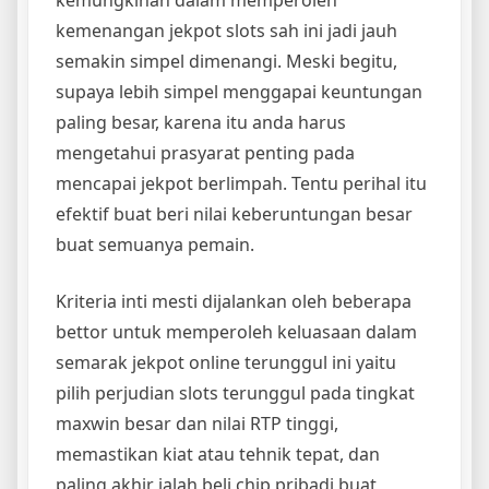
kemungkinan dalam memperoleh
kemenangan jekpot slots sah ini jadi jauh
semakin simpel dimenangi. Meski begitu,
supaya lebih simpel menggapai keuntungan
paling besar, karena itu anda harus
mengetahui prasyarat penting pada
mencapai jekpot berlimpah. Tentu perihal itu
efektif buat beri nilai keberuntungan besar
buat semuanya pemain.
Kriteria inti mesti dijalankan oleh beberapa
bettor untuk memperoleh keluasaan dalam
semarak jekpot online terunggul ini yaitu
pilih perjudian slots terunggul pada tingkat
maxwin besar dan nilai RTP tinggi,
memastikan kiat atau tehnik tepat, dan
paling akhir ialah beli chip pribadi buat