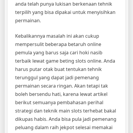
anda telah punya lukisan berkenaan tehnik
terpilih yang bisa dipakai untuk menyisihkan
permainan.
Kebalikannya masalah ini akan cukup
mempersulit beberapa betaruh online
pemula yang barus saja cari hoki nasib
terbaik lewat game beting slots online. Anda
harus putar otak buat tentukan tehnik
terunggul yang dapat jadi pemenang
permainan secara ringan. Akan tetapi tak
boleh bersendu hati, karena lewat artikel
berikut semuanya pembahasan perihal
strategi dan teknik main slots terhebat bakal
dikupas habis. Anda bisa pula jadi pemenang
peluang dalam raih jekpot selesai memakai