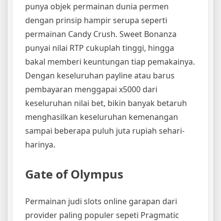
punya objek permainan dunia permen
dengan prinsip hampir serupa seperti
permainan Candy Crush. Sweet Bonanza
punyai nilai RTP cukuplah tinggi, hingga
bakal memberi keuntungan tiap pemakainya.
Dengan keseluruhan payline atau barus
pembayaran menggapai x5000 dari
keseluruhan nilai bet, bikin banyak betaruh
menghasilkan keseluruhan kemenangan
sampai beberapa puluh juta rupiah sehari-
harinya.
Gate of Olympus
Permainan judi slots online garapan dari
provider paling populer sepeti Pragmatic