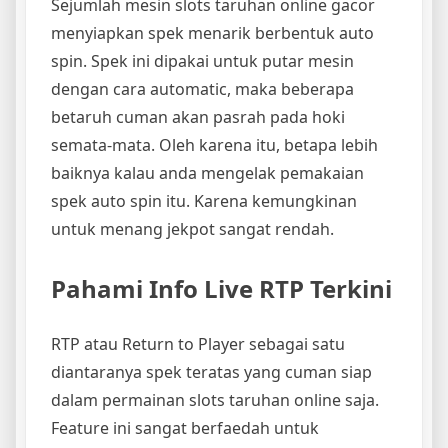
Sejumlah mesin slots taruhan online gacor
menyiapkan spek menarik berbentuk auto
spin. Spek ini dipakai untuk putar mesin
dengan cara automatic, maka beberapa
betaruh cuman akan pasrah pada hoki
semata-mata. Oleh karena itu, betapa lebih
baiknya kalau anda mengelak pemakaian
spek auto spin itu. Karena kemungkinan
untuk menang jekpot sangat rendah.
Pahami Info Live RTP Terkini
RTP atau Return to Player sebagai satu
diantaranya spek teratas yang cuman siap
dalam permainan slots taruhan online saja.
Feature ini sangat berfaedah untuk