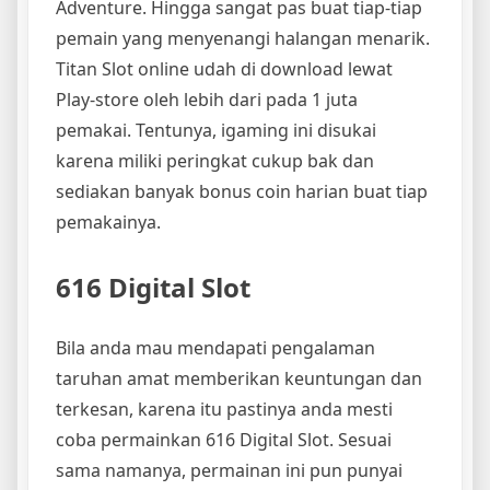
Adventure. Hingga sangat pas buat tiap-tiap
pemain yang menyenangi halangan menarik.
Titan Slot online udah di download lewat
Play-store oleh lebih dari pada 1 juta
pemakai. Tentunya, igaming ini disukai
karena miliki peringkat cukup bak dan
sediakan banyak bonus coin harian buat tiap
pemakainya.
616 Digital Slot
Bila anda mau mendapati pengalaman
taruhan amat memberikan keuntungan dan
terkesan, karena itu pastinya anda mesti
coba permainkan 616 Digital Slot. Sesuai
sama namanya, permainan ini pun punyai