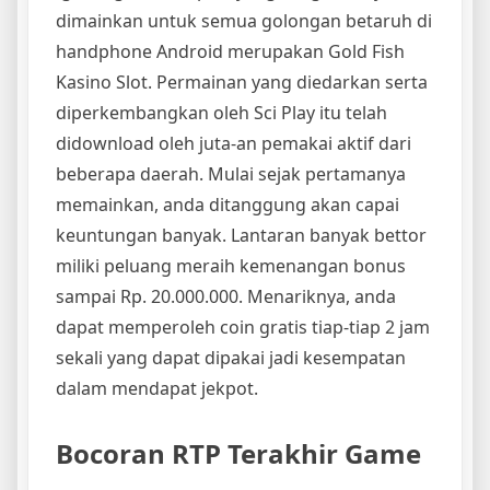
dimainkan untuk semua golongan betaruh di
handphone Android merupakan Gold Fish
Kasino Slot. Permainan yang diedarkan serta
diperkembangkan oleh Sci Play itu telah
didownload oleh juta-an pemakai aktif dari
beberapa daerah. Mulai sejak pertamanya
memainkan, anda ditanggung akan capai
keuntungan banyak. Lantaran banyak bettor
miliki peluang meraih kemenangan bonus
sampai Rp. 20.000.000. Menariknya, anda
dapat memperoleh coin gratis tiap-tiap 2 jam
sekali yang dapat dipakai jadi kesempatan
dalam mendapat jekpot.
Bocoran RTP Terakhir Game