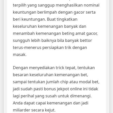
terpilih yang sanggup menghasilkan nominal
keuntungan berlimpah dengan gacor serta
beri keuntungan. Buat tingkatkan
keseluruhan kemenangan banyak dan
menambah kemenangan beting amat gacor,
sungguh lebih baiknya bila banyak bettor
terus-menerus persiapkan trik dengan
masak.
Dengan menyediakan trick tepat, tentukan
besaran keseluruhan kemenangan bet,
sampai tentukan jumlah chip atau modal bet,
jadi sudah pasti bonus jekpot online ini tidak
lagi perihal yang susah untuk dimenangi.
Anda dapat capai kemenangan dan jadi
miliarder secara kejut.