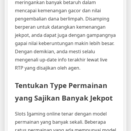
meringankan banyak betaruh dalam
mencapai kemenangan gacor dan nilai
pengembalian dana berlimpah. Disamping
berperan untuk datangkan kemenangan
jekpot, anda dapat juga dengan gampangnya
gapai nilai keberuntungan makin lebih besar.
Dengan demikian, anda mesti selalu
mengenali up-date info terakhir lewat live
RTP yang disajikan oleh agen.
Tentukan Type Permainan
yang Sajikan Banyak Jekpot
Slots Igaming online tenar dengan model
permainan yang banyak sekali. Beberapa
ratus permainan yang ada mempunyai model