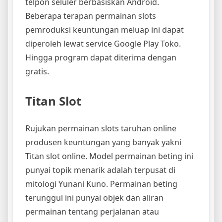
telpon seluler berbasiskan Android.
Beberapa terapan permainan slots
pemroduksi keuntungan meluap ini dapat
diperoleh lewat service Google Play Toko.
Hingga program dapat diterima dengan
gratis.
Titan Slot
Rujukan permainan slots taruhan online
produsen keuntungan yang banyak yakni
Titan slot online. Model permainan beting ini
punyai topik menarik adalah terpusat di
mitologi Yunani Kuno. Permainan beting
terunggul ini punyai objek dan aliran
permainan tentang perjalanan atau