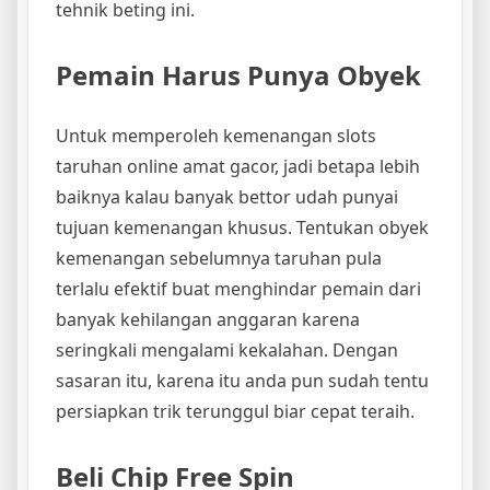
tehnik beting ini.
Pemain Harus Punya Obyek
Untuk memperoleh kemenangan slots
taruhan online amat gacor, jadi betapa lebih
baiknya kalau banyak bettor udah punyai
tujuan kemenangan khusus. Tentukan obyek
kemenangan sebelumnya taruhan pula
terlalu efektif buat menghindar pemain dari
banyak kehilangan anggaran karena
seringkali mengalami kekalahan. Dengan
sasaran itu, karena itu anda pun sudah tentu
persiapkan trik terunggul biar cepat teraih.
Beli Chip Free Spin