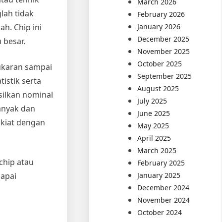
March 2026
lah tidak
February 2026
January 2026
h. Chip ini
December 2025
 besar.
November 2025
October 2025
sukaran sampai
September 2025
istik serta
August 2025
ilkan nominal
July 2025
anyak dan
June 2025
 kiat dengan
May 2025
April 2025
March 2025
chip atau
February 2025
January 2025
capai
December 2024
November 2024
October 2024