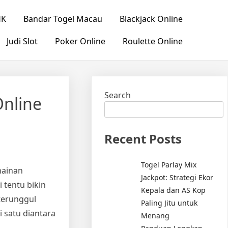
HK
Bandar Togel Macau
Blackjack Online
Judi Slot
Poker Online
Roulette Online
Search
Online
Recent Posts
Togel Parlay Mix
mainan
Jackpot: Strategi Ekor
 tentu bikin
Kepala dan AS Kop
terunggul
Paling Jitu untuk
i satu diantara
Menang