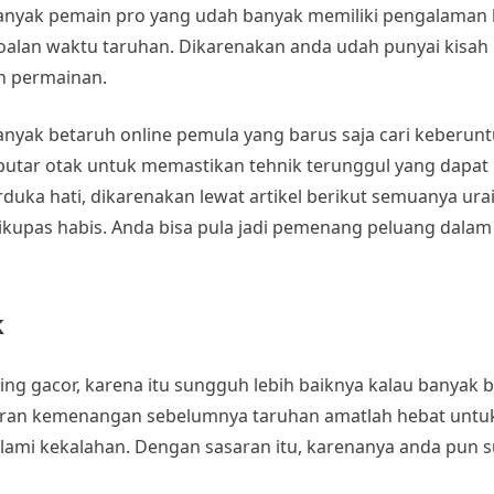
anyak pemain pro yang udah banyak memiliki pengalaman 
oalan waktu taruhan. Dikarenakan anda udah punyai kisah 
an permainan.
anyak betaruh online pemula yang barus saja cari keberun
ti putar otak untuk memastikan tehnik terunggul yang dap
uka hati, dikarenakan lewat artikel berikut semuanya urai
dikupas habis. Anda bisa pula jadi pemenang peluang dalam 
k
ng gacor, karena itu sungguh lebih baiknya kalau banyak 
ran kemenangan sebelumnya taruhan amatlah hebat untuk
alami kekalahan. Dengan sasaran itu, karenanya anda pun 