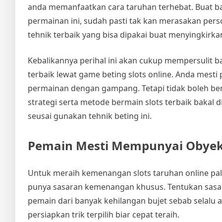
anda memanfaatkan cara taruhan terhebat. Buat b
permainan ini, sudah pasti tak kan merasakan pers
tehnik terbaik yang bisa dipakai buat menyingkirk
Kebalikannya perihal ini akan cukup mempersulit b
terbaik lewat game beting slots online. Anda mes
permainan dengan gampang. Tetapi tidak boleh berd
strategi serta metode bermain slots terbaik bakal 
seusai gunakan tehnik beting ini.
Pemain Mesti Mempunyai Obye
Untuk meraih kemenangan slots taruhan online pali
punya sasaran kemenangan khusus. Tentukan sasa
pemain dari banyak kehilangan bujet sebab selalu 
persiapkan trik terpilih biar cepat teraih.