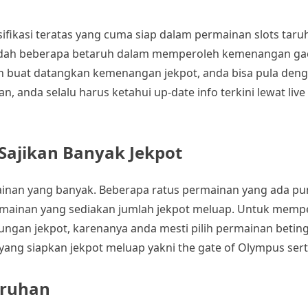
sifikasi teratas yang cuma siap dalam permainan slots taru
mudah beberapa betaruh dalam memperoleh kemenangan gaco
 buat datangkan kemenangan jekpot, anda bisa pula den
n, anda selalu harus ketahui up-date info terkini lewat liv
Sajikan Banyak Jekpot
inan yang banyak. Beberapa ratus permainan yang ada pun
mainan yang sediakan jumlah jekpot meluap. Untuk memp
ngan jekpot, karenanya anda mesti pilih permainan beting
 yang siapkan jekpot meluap yakni the gate of Olympus ser
aruhan