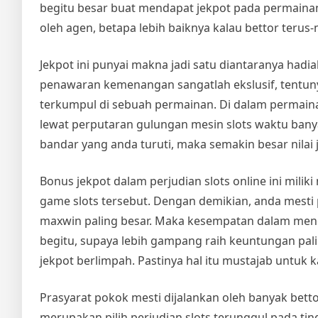
begitu besar buat mendapat jekpot pada permainan i
oleh agen, betapa lebih baiknya kalau bettor terus-
Jekpot ini punyai makna jadi satu diantaranya hadi
penawaran kemenangan sangatlah ekslusif, tentuny
terkumpul di sebuah permainan. Di dalam permaina
lewat perputaran gulungan mesin slots waktu ban
bandar yang anda turuti, maka semakin besar nilai j
Bonus jekpot dalam perjudian slots online ini mili
game slots tersebut. Dengan demikian, anda mesti
maxwin paling besar. Maka kesempatan dalam menca
begitu, supaya lebih gampang raih keuntungan pali
jekpot berlimpah. Pastinya hal itu mustajab untuk 
Prasyarat pokok mesti dijalankan oleh banyak bett
merupakan pilih perjudian slots terunggul pada tin