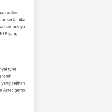
han online
r serta nilai
gan simpelnya
e RTP yang
yai type
eroleh
 yang sajikan
ta Aztec gems.