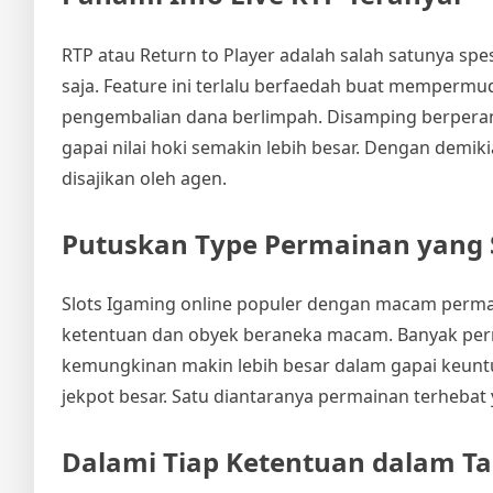
RTP atau Return to Player adalah salah satunya spe
saja. Feature ini terlalu berfaedah buat memper
pengembalian dana berlimpah. Disamping berperan
gapai nilai hoki semakin lebih besar. Dengan demikia
disajikan oleh agen.
Putuskan Type Permainan yang 
Slots Igaming online populer dengan macam perma
ketentuan dan obyek beraneka macam. Banyak per
kemungkinan makin lebih besar dalam gapai keuntu
jekpot besar. Satu diantaranya permainan terhebat
Dalami Tiap Ketentuan dalam T