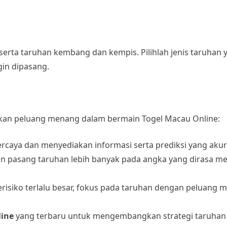
serta taruhan kembang dan kempis. Pilihlah jenis taruhan 
gin dipasang.
kan peluang menang dalam bermain Togel Macau Online:
percaya dan menyediakan informasi serta prediksi yang akur
an pasang taruhan lebih banyak pada angka yang dirasa me
risiko terlalu besar, fokus pada taruhan dengan peluang
line
yang terbaru untuk mengembangkan strategi taruhan 