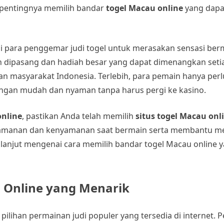
 pentingnya memilih bandar
togel Macau online
yang dapat
para penggemar judi togel untuk merasakan sensasi ber
dipasang dan hadiah besar yang dapat dimenangkan setiap
gan masyarakat Indonesia. Terlebih, para pemain hanya pe
engan mudah dan nyaman tanpa harus pergi ke kasino.
online
, pastikan Anda telah memilih
situs togel Macau onl
keamanan dan kenyamanan saat bermain serta membantu m
anjut mengenai cara memilih bandar togel Macau online 
 Online yang Menarik
lihan permainan judi populer yang tersedia di internet. P