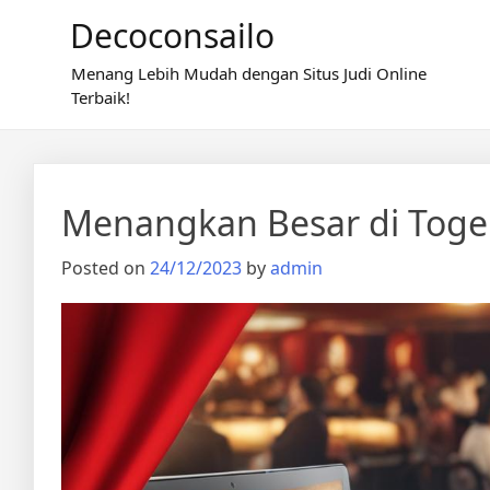
Skip
Decoconsailo
to
content
Menang Lebih Mudah dengan Situs Judi Online
Terbaik!
Menangkan Besar di Toge
Posted on
24/12/2023
by
admin