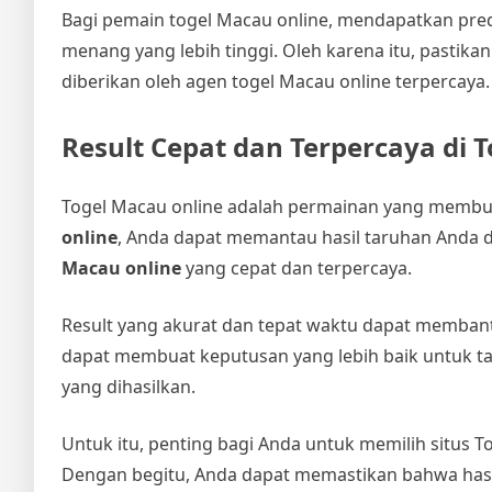
Bagi pemain togel Macau online, mendapatkan pre
menang yang lebih tinggi. Oleh karena itu, pastik
diberikan oleh agen togel Macau online terpercaya.
Result Cepat dan Terpercaya di 
Togel Macau online adalah permainan yang membu
online
, Anda dapat memantau hasil taruhan Anda 
Macau online
yang cepat dan terpercaya.
Result yang akurat dan tepat waktu dapat memba
dapat membuat keputusan yang lebih baik untuk 
yang dihasilkan.
Untuk itu, penting bagi Anda untuk memilih situs 
Dengan begitu, Anda dapat memastikan bahwa hasil