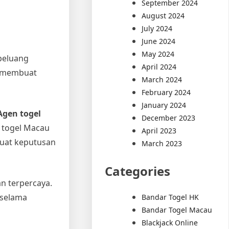
September 2024
August 2024
July 2024
June 2024
May 2024
peluang
April 2024
k membuat
March 2024
February 2024
January 2024
Agen togel
December 2023
g togel Macau
April 2023
uat keputusan
March 2023
Categories
n terpercaya.
 selama
Bandar Togel HK
Bandar Togel Macau
Blackjack Online