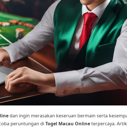
line
dan ingin merasakan keseruan bermain serta kesemp
coba peruntungan di
Togel Macau Online
terpercaya. Artik