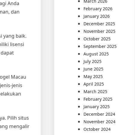
March 2026
bagi Anda
February 2026
man, dan
January 2026
December 2025
November 2025
i yang baik.
October 2025
iki lisensi
September 2025
 dapat
August 2025
July 2025
June 2025
togel Macau
May 2025
April 2025
enis-jenis
March 2025
melakukan
February 2025
January 2025
December 2024
. Pilih situs
November 2024
yang mengalir
October 2024