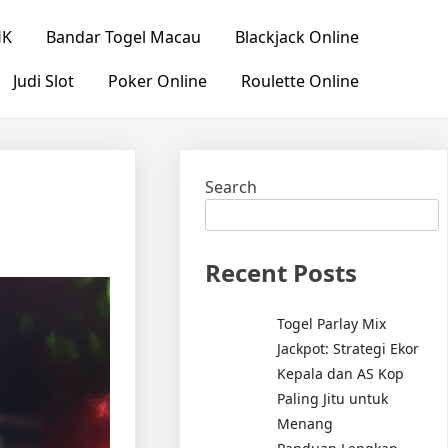
HK
Bandar Togel Macau
Blackjack Online
Judi Slot
Poker Online
Roulette Online
Search
Recent Posts
Togel Parlay Mix
Jackpot: Strategi Ekor
Kepala dan AS Kop
Paling Jitu untuk
Menang