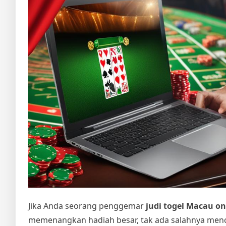
Jika Anda seorang penggemar
judi togel Macau on
memenangkan hadiah besar, tak ada salahnya men