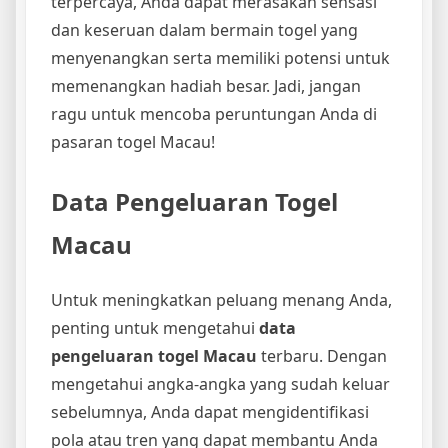
terpercaya, Anda dapat merasakan sensasi
dan keseruan dalam bermain togel yang
menyenangkan serta memiliki potensi untuk
memenangkan hadiah besar. Jadi, jangan
ragu untuk mencoba peruntungan Anda di
pasaran togel Macau!
Data Pengeluaran Togel
Macau
Untuk meningkatkan peluang menang Anda,
penting untuk mengetahui
data
pengeluaran togel Macau
terbaru. Dengan
mengetahui angka-angka yang sudah keluar
sebelumnya, Anda dapat mengidentifikasi
pola atau tren yang dapat membantu Anda