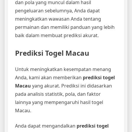
dan pola yang muncul dalam hasil
pengeluaran sebelumnya, Anda dapat
meningkatkan wawasan Anda tentang
permainan dan memiliki panduan yang lebih
baik dalam membuat prediksi akurat.
Prediksi Togel Macau
Untuk meningkatkan kesempatan menang
Anda, kami akan memberikan
prediksi togel
Macau
yang akurat. Prediksi ini didasarkan
pada analisis statistik, pola, dan faktor
lainnya yang mempengaruhi hasil togel
Macau.
Anda dapat mengandalkan
prediksi togel