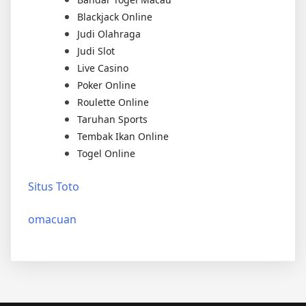
Blackjack Online
Judi Olahraga
Judi Slot
Live Casino
Poker Online
Roulette Online
Taruhan Sports
Tembak Ikan Online
Togel Online
Situs Toto
omacuan