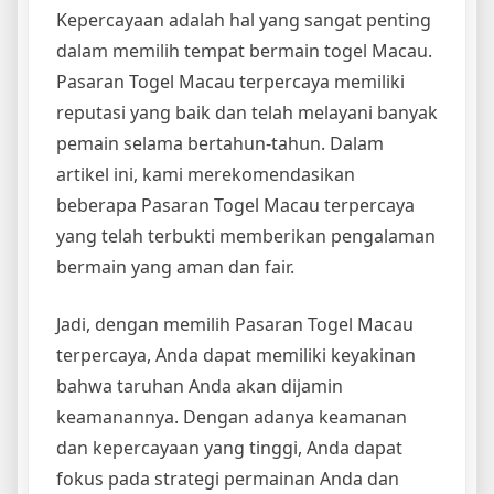
Kepercayaan adalah hal yang sangat penting
dalam memilih tempat bermain togel Macau.
Pasaran Togel Macau terpercaya memiliki
reputasi yang baik dan telah melayani banyak
pemain selama bertahun-tahun. Dalam
artikel ini, kami merekomendasikan
beberapa Pasaran Togel Macau terpercaya
yang telah terbukti memberikan pengalaman
bermain yang aman dan fair.
Jadi, dengan memilih Pasaran Togel Macau
terpercaya, Anda dapat memiliki keyakinan
bahwa taruhan Anda akan dijamin
keamanannya. Dengan adanya keamanan
dan kepercayaan yang tinggi, Anda dapat
fokus pada strategi permainan Anda dan