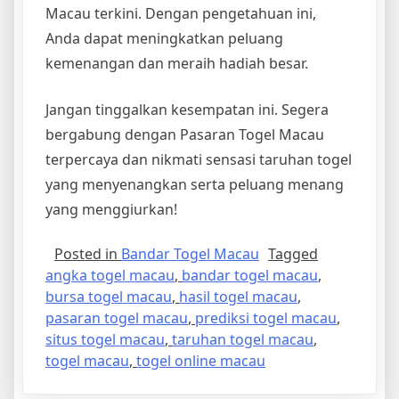
Macau terkini. Dengan pengetahuan ini,
Anda dapat meningkatkan peluang
kemenangan dan meraih hadiah besar.
Jangan tinggalkan kesempatan ini. Segera
bergabung dengan Pasaran Togel Macau
terpercaya dan nikmati sensasi taruhan togel
yang menyenangkan serta peluang menang
yang menggiurkan!
Posted in
Bandar Togel Macau
Tagged
angka togel macau
,
bandar togel macau
,
bursa togel macau
,
hasil togel macau
,
pasaran togel macau
,
prediksi togel macau
,
situs togel macau
,
taruhan togel macau
,
togel macau
,
togel online macau