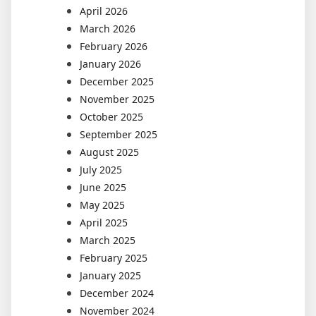
April 2026
March 2026
February 2026
January 2026
December 2025
November 2025
October 2025
September 2025
August 2025
July 2025
June 2025
May 2025
April 2025
March 2025
February 2025
January 2025
December 2024
November 2024