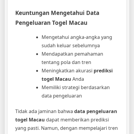
Keuntungan Mengetahui Data
Pengeluaran Togel Macau
Mengetahui angka-angka yang
sudah keluar sebelumnya
Mendapatkan pemahaman
tentang pola dan tren
Meningkatkan akurasi
prediksi
togel Macau
Anda
Memiliki strategi berdasarkan
data pengeluaran
Tidak ada jaminan bahwa
data pengeluaran
togel Macau
dapat memberikan prediksi
yang pasti. Namun, dengan mempelajari tren