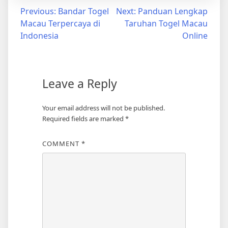
Post
Previous:
Bandar Togel
Next:
Panduan Lengkap
Macau Terpercaya di
Taruhan Togel Macau
navigation
Indonesia
Online
Leave a Reply
Your email address will not be published.
Required fields are marked
*
COMMENT
*