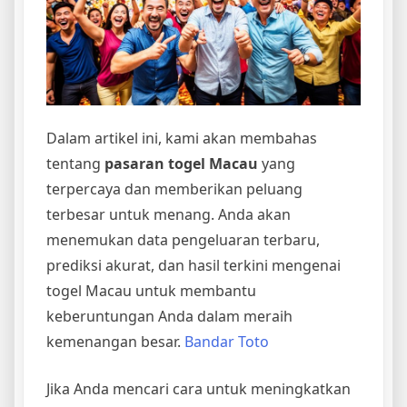
Dalam artikel ini, kami akan membahas
tentang
pasaran togel Macau
yang
terpercaya dan memberikan peluang
terbesar untuk menang. Anda akan
menemukan data pengeluaran terbaru,
prediksi akurat, dan hasil terkini mengenai
togel Macau untuk membantu
keberuntungan Anda dalam meraih
kemenangan besar.
Bandar Toto
Jika Anda mencari cara untuk meningkatkan