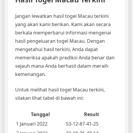
Jangan lewatkan hasil togel Macau terkini
yang akan kami berikan. Kami akan secara
berkala memperbarui informasi mengenai
hasil pengeluaran togel Macau. Dengan
mengetahui hasil terkini, Anda dapat
memeriksa apakah prediksi Anda benar dan
sejauh mana Anda berhasil dalam meraih
kemenangan.
Untuk melihat hasil togel Macau terkini,
silakan lihat tabel di bawah ini:
Tanggal
Result
1 Januari 2022
53-12-87-41-25