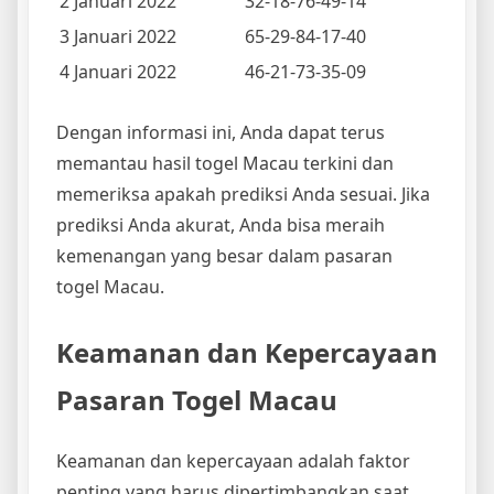
2 Januari 2022
32-18-76-49-14
3 Januari 2022
65-29-84-17-40
4 Januari 2022
46-21-73-35-09
Dengan informasi ini, Anda dapat terus
memantau hasil togel Macau terkini dan
memeriksa apakah prediksi Anda sesuai. Jika
prediksi Anda akurat, Anda bisa meraih
kemenangan yang besar dalam pasaran
togel Macau.
Keamanan dan Kepercayaan
Pasaran Togel Macau
Keamanan dan kepercayaan adalah faktor
penting yang harus dipertimbangkan saat