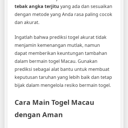
tebak angka terjitu
yang ada dan sesuaikan
dengan metode yang Anda rasa paling cocok
dan akurat.
Ingatlah bahwa prediksi togel akurat tidak
menjamin kemenangan mutlak, namun
dapat memberikan keuntungan tambahan
dalam bermain togel Macau. Gunakan
prediksi sebagai alat bantu untuk membuat
keputusan taruhan yang lebih baik dan tetap
bijak dalam mengelola resiko bermain togel.
Cara Main Togel Macau
dengan Aman