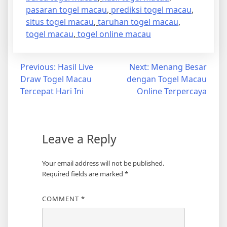
pasaran togel macau
,
prediksi togel macau
,
situs togel macau
,
taruhan togel macau
,
togel macau
,
togel online macau
Post
Previous:
Hasil Live
Next:
Menang Besar
Draw Togel Macau
dengan Togel Macau
navigation
Tercepat Hari Ini
Online Terpercaya
Leave a Reply
Your email address will not be published.
Required fields are marked
*
COMMENT
*