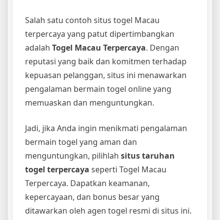
Salah satu contoh situs togel Macau
terpercaya yang patut dipertimbangkan
adalah
Togel Macau Terpercaya
. Dengan
reputasi yang baik dan komitmen terhadap
kepuasan pelanggan, situs ini menawarkan
pengalaman bermain togel online yang
memuaskan dan menguntungkan.
Jadi, jika Anda ingin menikmati pengalaman
bermain togel yang aman dan
menguntungkan, pilihlah
situs taruhan
togel terpercaya
seperti Togel Macau
Terpercaya. Dapatkan keamanan,
kepercayaan, dan bonus besar yang
ditawarkan oleh agen togel resmi di situs ini.