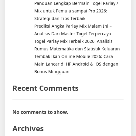
Panduan Lengkap Bermain Togel Parlay /
Mix untuk Pemula sampai Pro 2026:
Strategi dan Tips Terbaik
Prediksi Angka Parlay Mix Malam Ini –
Analisis Dari Master Togel Terpercaya
Togel Parlay Mix Terbaik 2026: Analisis
Rumus Matematika dan Statistik Keluaran
Tembak Ikan Online Mobile 2026: Cara
Main Lancar di HP Android & iOS dengan
Bonus Mingguan
Recent Comments
No comments to show.
Archives