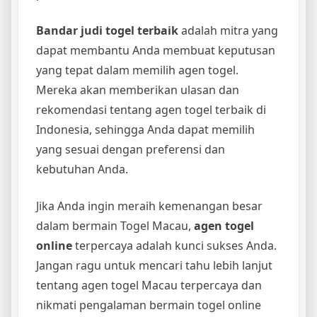
Bandar judi togel terbaik
adalah mitra yang
dapat membantu Anda membuat keputusan
yang tepat dalam memilih agen togel.
Mereka akan memberikan ulasan dan
rekomendasi tentang agen togel terbaik di
Indonesia, sehingga Anda dapat memilih
yang sesuai dengan preferensi dan
kebutuhan Anda.
Jika Anda ingin meraih kemenangan besar
dalam bermain Togel Macau,
agen togel
online
terpercaya adalah kunci sukses Anda.
Jangan ragu untuk mencari tahu lebih lanjut
tentang agen togel Macau terpercaya dan
nikmati pengalaman bermain togel online