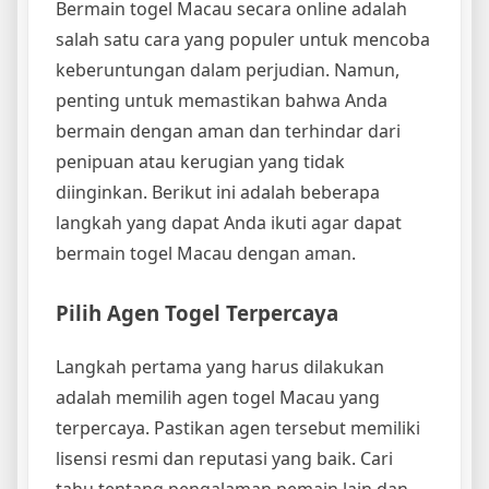
Bermain togel Macau secara online adalah
salah satu cara yang populer untuk mencoba
keberuntungan dalam perjudian. Namun,
penting untuk memastikan bahwa Anda
bermain dengan aman dan terhindar dari
penipuan atau kerugian yang tidak
diinginkan. Berikut ini adalah beberapa
langkah yang dapat Anda ikuti agar dapat
bermain togel Macau dengan aman.
Pilih Agen Togel Terpercaya
Langkah pertama yang harus dilakukan
adalah memilih agen togel Macau yang
terpercaya. Pastikan agen tersebut memiliki
lisensi resmi dan reputasi yang baik. Cari