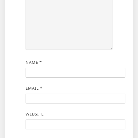
NAME
*
EMAIL
*
WEBSITE