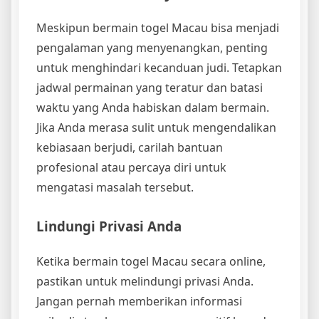
Meskipun bermain togel Macau bisa menjadi
pengalaman yang menyenangkan, penting
untuk menghindari kecanduan judi. Tetapkan
jadwal permainan yang teratur dan batasi
waktu yang Anda habiskan dalam bermain.
Jika Anda merasa sulit untuk mengendalikan
kebiasaan berjudi, carilah bantuan
profesional atau percaya diri untuk
mengatasi masalah tersebut.
Lindungi Privasi Anda
Ketika bermain togel Macau secara online,
pastikan untuk melindungi privasi Anda.
Jangan pernah memberikan informasi