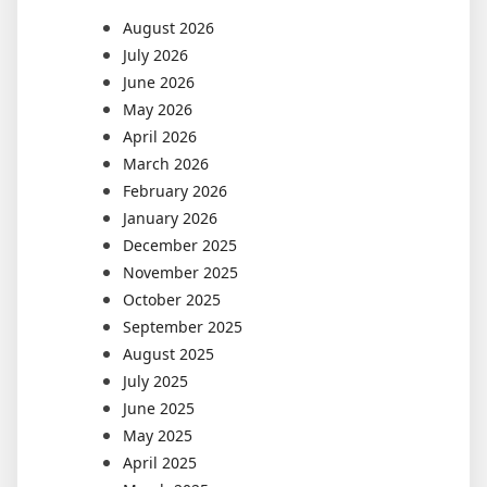
August 2026
July 2026
June 2026
May 2026
April 2026
March 2026
February 2026
January 2026
December 2025
November 2025
October 2025
September 2025
August 2025
July 2025
June 2025
May 2025
April 2025