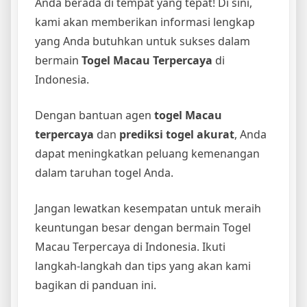
Anda berada di tempat yang tepat! Di sini,
kami akan memberikan informasi lengkap
yang Anda butuhkan untuk sukses dalam
bermain
Togel Macau Terpercaya
di
Indonesia.
Dengan bantuan agen
togel Macau
terpercaya
dan
prediksi togel akurat
, Anda
dapat meningkatkan peluang kemenangan
dalam taruhan togel Anda.
Jangan lewatkan kesempatan untuk meraih
keuntungan besar dengan bermain Togel
Macau Terpercaya di Indonesia. Ikuti
langkah-langkah dan tips yang akan kami
bagikan di panduan ini.