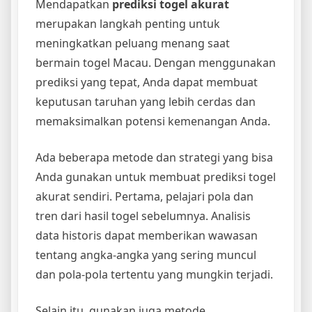
Mendapatkan
prediksi togel akurat
merupakan langkah penting untuk
meningkatkan peluang menang saat
bermain togel Macau. Dengan menggunakan
prediksi yang tepat, Anda dapat membuat
keputusan taruhan yang lebih cerdas dan
memaksimalkan potensi kemenangan Anda.
Ada beberapa metode dan strategi yang bisa
Anda gunakan untuk membuat prediksi togel
akurat sendiri. Pertama, pelajari pola dan
tren dari hasil togel sebelumnya. Analisis
data historis dapat memberikan wawasan
tentang angka-angka yang sering muncul
dan pola-pola tertentu yang mungkin terjadi.
Selain itu, gunakan juga metode