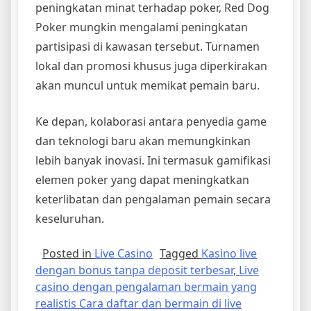
peningkatan minat terhadap poker, Red Dog
Poker mungkin mengalami peningkatan
partisipasi di kawasan tersebut. Turnamen
lokal dan promosi khusus juga diperkirakan
akan muncul untuk memikat pemain baru.
Ke depan, kolaborasi antara penyedia game
dan teknologi baru akan memungkinkan
lebih banyak inovasi. Ini termasuk gamifikasi
elemen poker yang dapat meningkatkan
keterlibatan dan pengalaman pemain secara
keseluruhan.
Posted in
Live Casino
Tagged
Kasino live
dengan bonus tanpa deposit terbesar
,
Live
casino dengan pengalaman bermain yang
realistis Cara daftar dan bermain di live