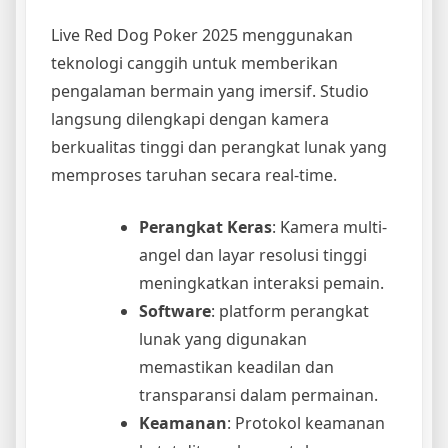
Live Red Dog Poker 2025 menggunakan
teknologi canggih untuk memberikan
pengalaman bermain yang imersif. Studio
langsung dilengkapi dengan kamera
berkualitas tinggi dan perangkat lunak yang
memproses taruhan secara real-time.
Perangkat Keras
: Kamera multi-
angel dan layar resolusi tinggi
meningkatkan interaksi pemain.
Software
: platform perangkat
lunak yang digunakan
memastikan keadilan dan
transparansi dalam permainan.
Keamanan
: Protokol keamanan