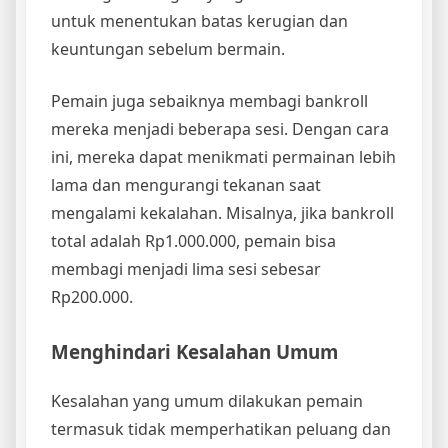
untuk menentukan batas kerugian dan
keuntungan sebelum bermain.
Pemain juga sebaiknya membagi bankroll
mereka menjadi beberapa sesi. Dengan cara
ini, mereka dapat menikmati permainan lebih
lama dan mengurangi tekanan saat
mengalami kekalahan. Misalnya, jika bankroll
total adalah Rp1.000.000, pemain bisa
membagi menjadi lima sesi sebesar
Rp200.000.
Menghindari Kesalahan Umum
Kesalahan yang umum dilakukan pemain
termasuk tidak memperhatikan peluang dan