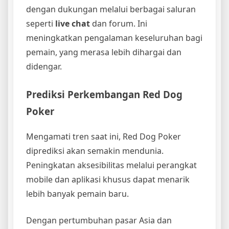
dengan dukungan melalui berbagai saluran
seperti
live chat
dan forum. Ini
meningkatkan pengalaman keseluruhan bagi
pemain, yang merasa lebih dihargai dan
didengar.
Prediksi Perkembangan Red Dog
Poker
Mengamati tren saat ini, Red Dog Poker
diprediksi akan semakin mendunia.
Peningkatan aksesibilitas melalui perangkat
mobile dan aplikasi khusus dapat menarik
lebih banyak pemain baru.
Dengan pertumbuhan pasar Asia dan