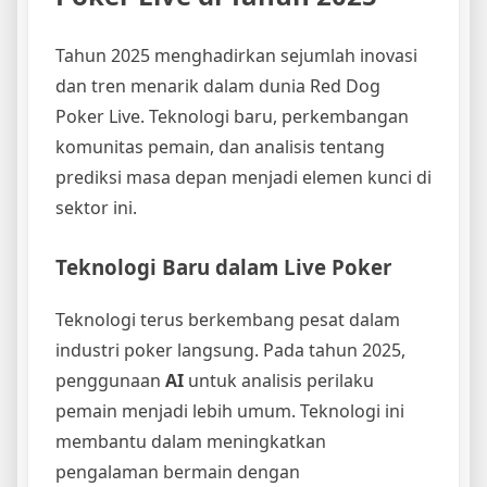
Tahun 2025 menghadirkan sejumlah inovasi
dan tren menarik dalam dunia Red Dog
Poker Live. Teknologi baru, perkembangan
komunitas pemain, dan analisis tentang
prediksi masa depan menjadi elemen kunci di
sektor ini.
Teknologi Baru dalam Live Poker
Teknologi terus berkembang pesat dalam
industri poker langsung. Pada tahun 2025,
penggunaan
AI
untuk analisis perilaku
pemain menjadi lebih umum. Teknologi ini
membantu dalam meningkatkan
pengalaman bermain dengan