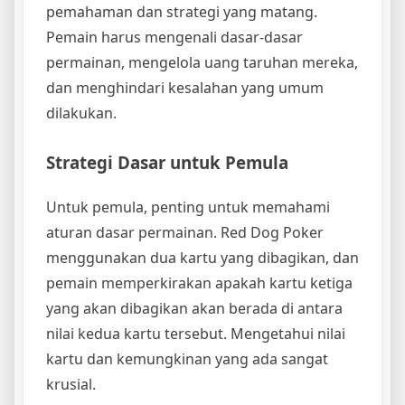
pemahaman dan strategi yang matang.
Pemain harus mengenali dasar-dasar
permainan, mengelola uang taruhan mereka,
dan menghindari kesalahan yang umum
dilakukan.
Strategi Dasar untuk Pemula
Untuk pemula, penting untuk memahami
aturan dasar permainan. Red Dog Poker
menggunakan dua kartu yang dibagikan, dan
pemain memperkirakan apakah kartu ketiga
yang akan dibagikan akan berada di antara
nilai kedua kartu tersebut. Mengetahui nilai
kartu dan kemungkinan yang ada sangat
krusial.