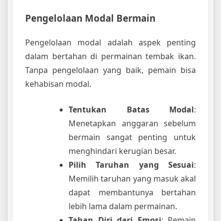
Pengelolaan Modal Bermain
Pengelolaan modal adalah aspek penting
dalam bertahan di permainan tembak ikan.
Tanpa pengelolaan yang baik, pemain bisa
kehabisan modal.
Tentukan Batas Modal
:
Menetapkan anggaran sebelum
bermain sangat penting untuk
menghindari kerugian besar.
Pilih Taruhan yang Sesuai
:
Memilih taruhan yang masuk akal
dapat membantunya bertahan
lebih lama dalam permainan.
Tahan Diri dari Emosi
: Pemain