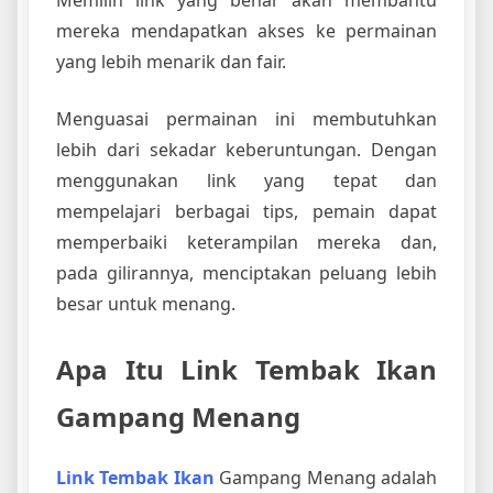
Memilih link yang benar akan membantu
mereka mendapatkan akses ke permainan
yang lebih menarik dan fair.
Menguasai permainan ini membutuhkan
lebih dari sekadar keberuntungan. Dengan
menggunakan link yang tepat dan
mempelajari berbagai tips, pemain dapat
memperbaiki keterampilan mereka dan,
pada gilirannya, menciptakan peluang lebih
besar untuk menang.
Apa Itu Link Tembak Ikan
Gampang Menang
Link Tembak Ikan
Gampang Menang adalah