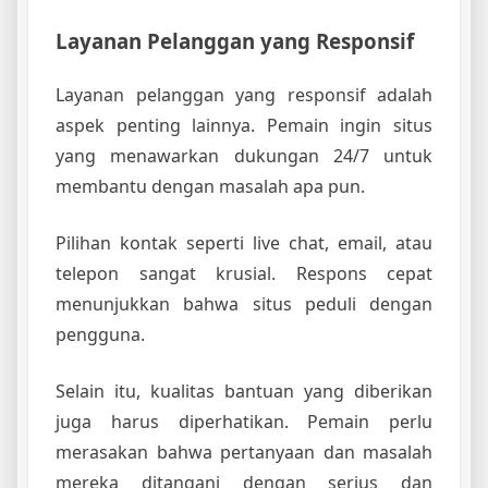
Layanan Pelanggan yang Responsif
Layanan pelanggan yang responsif adalah
aspek penting lainnya. Pemain ingin situs
yang menawarkan dukungan 24/7 untuk
membantu dengan masalah apa pun.
Pilihan kontak seperti live chat, email, atau
telepon sangat krusial. Respons cepat
menunjukkan bahwa situs peduli dengan
pengguna.
Selain itu, kualitas bantuan yang diberikan
juga harus diperhatikan. Pemain perlu
merasakan bahwa pertanyaan dan masalah
mereka ditangani dengan serius dan