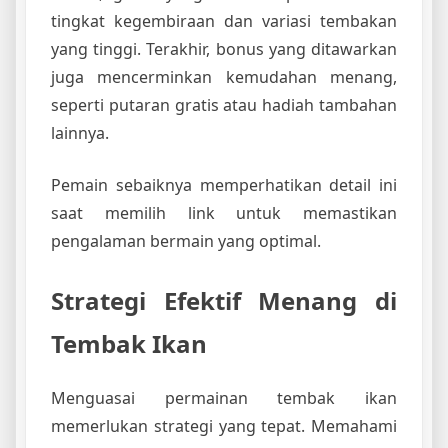
tingkat kegembiraan dan variasi tembakan
yang tinggi. Terakhir, bonus yang ditawarkan
juga mencerminkan kemudahan menang,
seperti putaran gratis atau hadiah tambahan
lainnya.
Pemain sebaiknya memperhatikan detail ini
saat memilih link untuk memastikan
pengalaman bermain yang optimal.
Strategi Efektif Menang di
Tembak Ikan
Menguasai permainan tembak ikan
memerlukan strategi yang tepat. Memahami