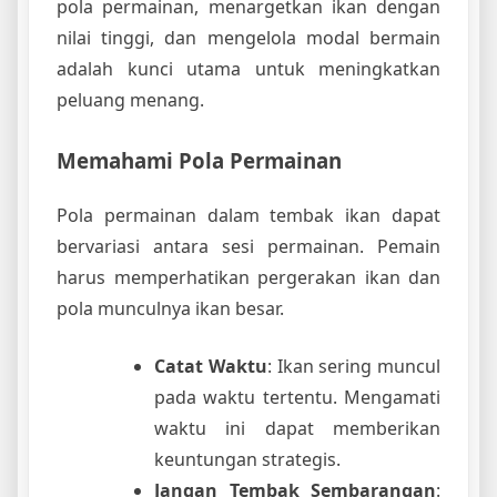
pola permainan, menargetkan ikan dengan
nilai tinggi, dan mengelola modal bermain
adalah kunci utama untuk meningkatkan
peluang menang.
Memahami Pola Permainan
Pola permainan dalam tembak ikan dapat
bervariasi antara sesi permainan. Pemain
harus memperhatikan pergerakan ikan dan
pola munculnya ikan besar.
Catat Waktu
: Ikan sering muncul
pada waktu tertentu. Mengamati
waktu ini dapat memberikan
keuntungan strategis.
Jangan Tembak Sembarangan
: