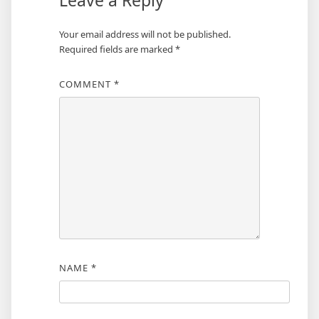
Your email address will not be published.
Required fields are marked
*
COMMENT
*
NAME
*