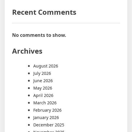
Recent Comments
No comments to show.
Archives
August 2026
July 2026
June 2026
May 2026
April 2026
March 2026
February 2026
January 2026
December 2025