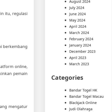
August 2024
July 2024
 itu, regulasi
June 2024
May 2024
April 2024
March 2024
February 2024
January 2024
ini berkembang
December 2023
April 2023
March 2023
atform online,
gkinkan pemain
Categories
Bandar Togel HK
Bandar Togel Macau
Blackjack Online
 yang mengatur
Judi Olahraga