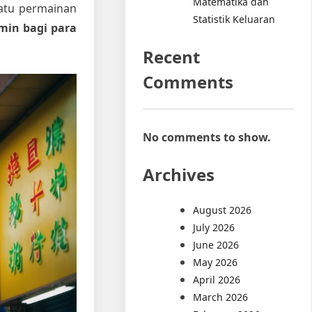
Matematika dan
satu permainan
Statistik Keluaran
min bagi para
Recent
Comments
No comments to show.
Archives
August 2026
July 2026
June 2026
May 2026
April 2026
March 2026