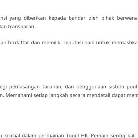
nsi yang diberikan kepada bandar oleh pihak berwenang
dan transparan.
ah terdaftar dan memiliki reputasi baik untuk memasti
ategi pemasangan taruhan, dan penggunaan sistem pool
an. Memahami setiap langkah secara mendetail dapat me
 krusial dalam permainan Togel HK. Pemain sering kal