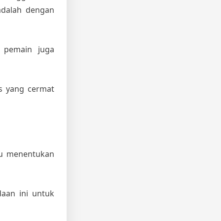
adalah dengan
a pemain juga
s yang cermat
lu menentukan
aan ini untuk