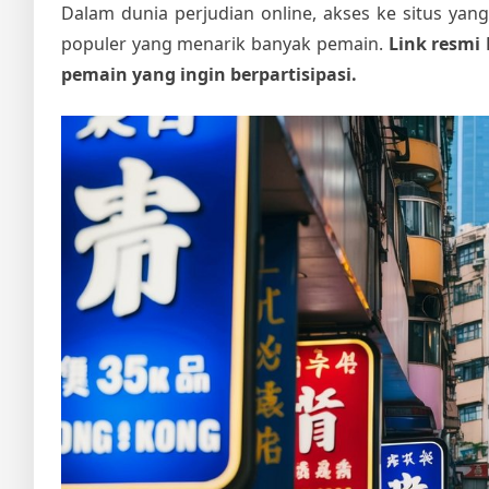
Dalam dunia perjudian online, akses ke situs ya
populer yang menarik banyak pemain.
Link resmi
pemain yang ingin berpartisipasi.