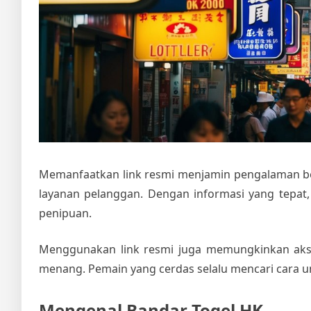
Memanfaatkan link resmi menjamin pengalaman ber
layanan pelanggan. Dengan informasi yang tepat
penipuan.
Menggunakan link resmi juga memungkinkan aks
menang. Pemain yang cerdas selalu mencari cara u
Mengenal Bandar Togel HK