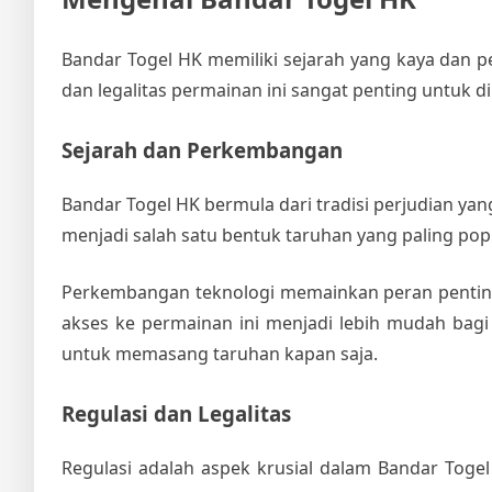
Bandar Togel HK memiliki sejarah yang kaya dan pe
dan legalitas permainan ini sangat penting untuk
Sejarah dan Perkembangan
Bandar Togel HK bermula dari tradisi perjudian ya
menjadi salah satu bentuk taruhan yang paling popu
Perkembangan teknologi memainkan peran penting
akses ke permainan ini menjadi lebih mudah bagi
untuk memasang taruhan kapan saja.
Regulasi dan Legalitas
Regulasi adalah aspek krusial dalam Bandar Tog