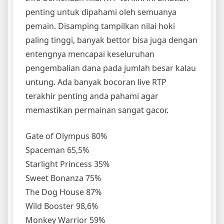
penting untuk dipahami oleh semuanya
pemain. Disamping tampilkan nilai hoki
paling tinggi, banyak bettor bisa juga dengan
entengnya mencapai keseluruhan
pengembalian dana pada jumlah besar kalau
untung. Ada banyak bocoran live RTP
terakhir penting anda pahami agar
memastikan permainan sangat gacor.
Gate of Olympus 80%
Spaceman 65,5%
Starlight Princess 35%
Sweet Bonanza 75%
The Dog House 87%
Wild Booster 98,6%
Monkey Warrior 59%