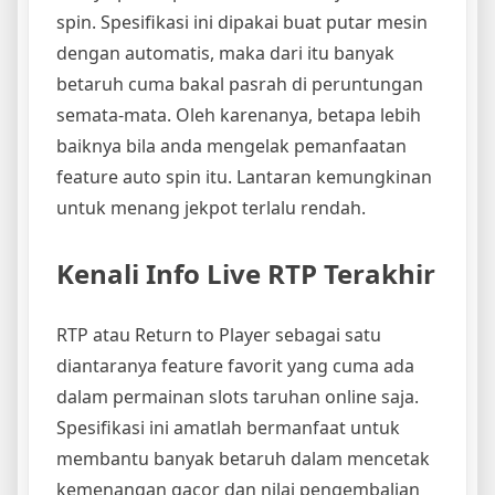
spin. Spesifikasi ini dipakai buat putar mesin
dengan automatis, maka dari itu banyak
betaruh cuma bakal pasrah di peruntungan
semata-mata. Oleh karenanya, betapa lebih
baiknya bila anda mengelak pemanfaatan
feature auto spin itu. Lantaran kemungkinan
untuk menang jekpot terlalu rendah.
Kenali Info Live RTP Terakhir
RTP atau Return to Player sebagai satu
diantaranya feature favorit yang cuma ada
dalam permainan slots taruhan online saja.
Spesifikasi ini amatlah bermanfaat untuk
membantu banyak betaruh dalam mencetak
kemenangan gacor dan nilai pengembalian