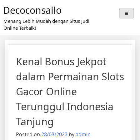
Skip
Decoconsailo
to
content
Menang Lebih Mudah dengan Situs Judi
Online Terbaik!
Kenal Bonus Jekpot
dalam Permainan Slots
Gacor Online
Terunggul Indonesia
Tanjung
Posted on
28/03/2023
by
admin