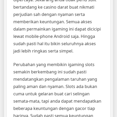
bertandang ke casino darat buat nikmati
perjudian sah dengan nyaman serta
memberikan keuntungan. Semua akses
dalam permainkan igaming ini dapat dicicipi
lewat mobile-phone Android saja. Hingga
sudah pasti hal itu bikin seluruhnya akses
jadi lebih ringkas serta simpel.
Perubahan yang membikin igaming slots
semakin berkembang ini sudah pasti
mendatangkan pengalaman taruhan yang
paling aman dan nyaman. Slots ada bukan
cuma untuk gelaran buat cari selingan
semata-mata, tapi anda dapat mendapatkan
beberapa keuntungan dengan gacor tiap
harinya. Sudah pasti semua keuntungan