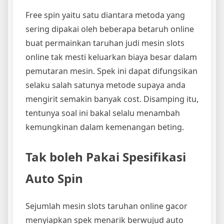
Free spin yaitu satu diantara metoda yang
sering dipakai oleh beberapa betaruh online
buat permainkan taruhan judi mesin slots
online tak mesti keluarkan biaya besar dalam
pemutaran mesin. Spek ini dapat difungsikan
selaku salah satunya metode supaya anda
mengirit semakin banyak cost. Disamping itu,
tentunya soal ini bakal selalu menambah
kemungkinan dalam kemenangan beting.
Tak boleh Pakai Spesifikasi
Auto Spin
Sejumlah mesin slots taruhan online gacor
menyiapkan spek menarik berwujud auto