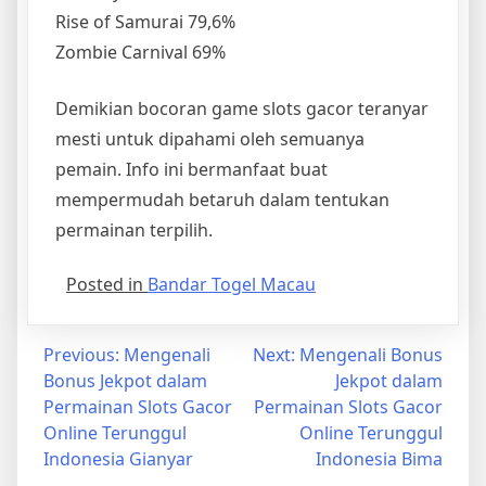
Rise of Samurai 79,6%
Zombie Carnival 69%
Demikian bocoran game slots gacor teranyar
mesti untuk dipahami oleh semuanya
pemain. Info ini bermanfaat buat
mempermudah betaruh dalam tentukan
permainan terpilih.
Posted in
Bandar Togel Macau
Post
Previous:
Mengenali
Next:
Mengenali Bonus
Bonus Jekpot dalam
Jekpot dalam
navigation
Permainan Slots Gacor
Permainan Slots Gacor
Online Terunggul
Online Terunggul
Indonesia Gianyar
Indonesia Bima