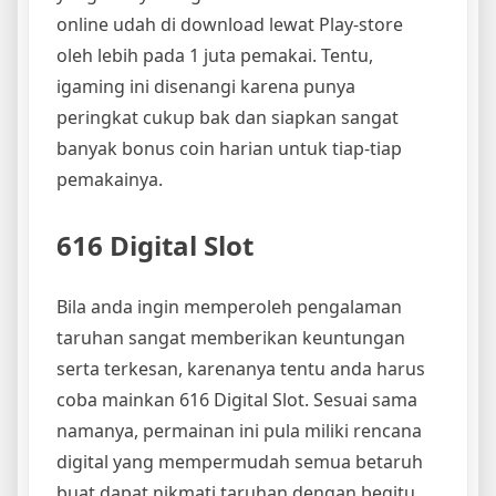
online udah di download lewat Play-store
oleh lebih pada 1 juta pemakai. Tentu,
igaming ini disenangi karena punya
peringkat cukup bak dan siapkan sangat
banyak bonus coin harian untuk tiap-tiap
pemakainya.
616 Digital Slot
Bila anda ingin memperoleh pengalaman
taruhan sangat memberikan keuntungan
serta terkesan, karenanya tentu anda harus
coba mainkan 616 Digital Slot. Sesuai sama
namanya, permainan ini pula miliki rencana
digital yang mempermudah semua betaruh
buat dapat nikmati taruhan dengan begitu