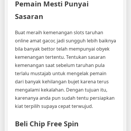
Pemain Mesti Punyai
Sasaran
Buat meraih kemenangan slots taruhan
online amat gacor, jadi sungguh lebih baiknya
bila banyak bettor telah mempunyai obyek
kemenangan tertentu. Tentukan sasaran
kemenangan saat sebelum taruhan pula
terlalu mustajab untuk mengelak pemain
dari banyak kehilangan bujet karena terus
mengalami kekalahan. Dengan tujuan itu,
karenanya anda pun sudah tentu persiapkan
kiat terpilih supaya cepat terwujud.
Beli Chip Free Spin