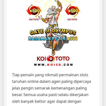
Tiap pemain yang nikmati permainan slots
taruhan online dalam agen paling dipercaya
jelas pengin semarak kemenangan paling
besar. Semua usaha pasti selalu dikerjakan
oleh banyak bettor agar dapat dengan