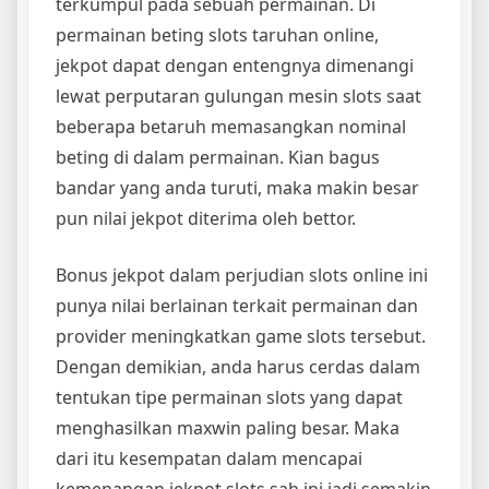
terkumpul pada sebuah permainan. Di
permainan beting slots taruhan online,
jekpot dapat dengan entengnya dimenangi
lewat perputaran gulungan mesin slots saat
beberapa betaruh memasangkan nominal
beting di dalam permainan. Kian bagus
bandar yang anda turuti, maka makin besar
pun nilai jekpot diterima oleh bettor.
Bonus jekpot dalam perjudian slots online ini
punya nilai berlainan terkait permainan dan
provider meningkatkan game slots tersebut.
Dengan demikian, anda harus cerdas dalam
tentukan tipe permainan slots yang dapat
menghasilkan maxwin paling besar. Maka
dari itu kesempatan dalam mencapai