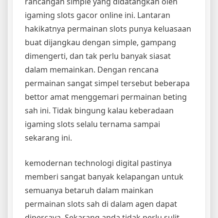
rancangan simple yang didatangkan oleh
igaming slots gacor online ini. Lantaran
hakikatnya permainan slots punya keluasaan
buat dijangkau dengan simple, gampang
dimengerti, dan tak perlu banyak siasat
dalam memainkan. Dengan rencana
permainan sangat simpel tersebut beberapa
bettor amat menggemari permainan beting
sah ini. Tidak bingung kalau keberadaan
igaming slots selalu ternama sampai
sekarang ini.
kemodernan technologi digital pastinya
memberi sangat banyak kelapangan untuk
semuanya betaruh dalam mainkan
permainan slots sah di dalam agen dapat
dipercaya. Sekarang anda tidak perlu sulit