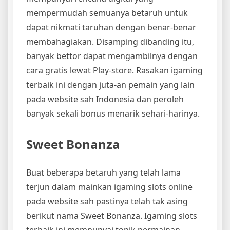
mempermudah semuanya betaruh untuk
dapat nikmati taruhan dengan benar-benar
membahagiakan. Disamping dibanding itu,
banyak bettor dapat mengambilnya dengan
cara gratis lewat Play-store. Rasakan igaming
terbaik ini dengan juta-an pemain yang lain
pada website sah Indonesia dan peroleh
banyak sekali bonus menarik sehari-harinya.
Sweet Bonanza
Buat beberapa betaruh yang telah lama
terjun dalam mainkan igaming slots online
pada website sah pastinya telah tak asing
berikut nama Sweet Bonanza. Igaming slots
terbaik ini mempunyai topik permainan