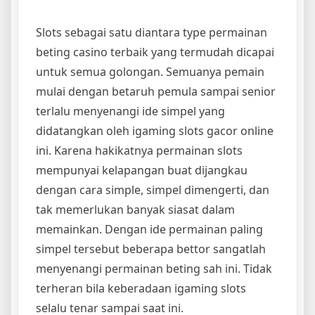
Slots sebagai satu diantara type permainan
beting casino terbaik yang termudah dicapai
untuk semua golongan. Semuanya pemain
mulai dengan betaruh pemula sampai senior
terlalu menyenangi ide simpel yang
didatangkan oleh igaming slots gacor online
ini. Karena hakikatnya permainan slots
mempunyai kelapangan buat dijangkau
dengan cara simple, simpel dimengerti, dan
tak memerlukan banyak siasat dalam
memainkan. Dengan ide permainan paling
simpel tersebut beberapa bettor sangatlah
menyenangi permainan beting sah ini. Tidak
terheran bila keberadaan igaming slots
selalu tenar sampai saat ini.