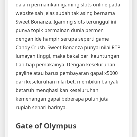
dalam permainkan igaming slots online pada
website sah jelas sudah tak asing bernama
Sweet Bonanza. Igaming slots terunggul ini
punya topik permainan dunia permen
dengan ide hampir serupa seperti game
Candy Crush. Sweet Bonanza punyai nilai RTP
lumayan tinggi, maka bakal beri keuntungan
tiap-tiap pemakainya. Dengan keseluruhan
payline atau barus pembayaran gapai x5000
dari keseluruhan nilai bet, membikin banyak
betaruh menghasilkan keseluruhan
kemenangan gapai beberapa puluh juta
rupiah sehari-harinya.
Gate of Olympus