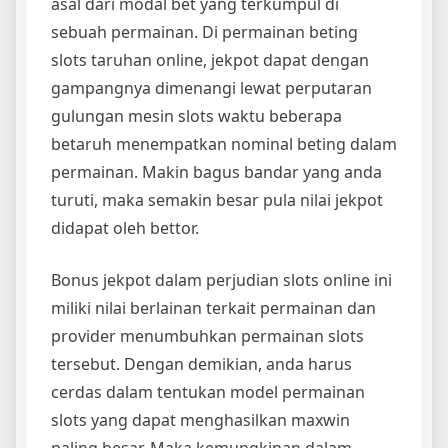
asal dari modal bet yang terkumpul di
sebuah permainan. Di permainan beting
slots taruhan online, jekpot dapat dengan
gampangnya dimenangi lewat perputaran
gulungan mesin slots waktu beberapa
betaruh menempatkan nominal beting dalam
permainan. Makin bagus bandar yang anda
turuti, maka semakin besar pula nilai jekpot
didapat oleh bettor.
Bonus jekpot dalam perjudian slots online ini
miliki nilai berlainan terkait permainan dan
provider menumbuhkan permainan slots
tersebut. Dengan demikian, anda harus
cerdas dalam tentukan model permainan
slots yang dapat menghasilkan maxwin