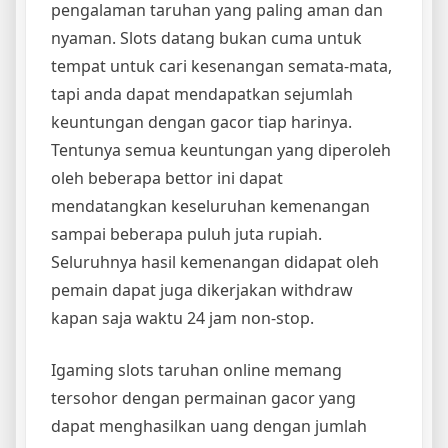
pengalaman taruhan yang paling aman dan
nyaman. Slots datang bukan cuma untuk
tempat untuk cari kesenangan semata-mata,
tapi anda dapat mendapatkan sejumlah
keuntungan dengan gacor tiap harinya.
Tentunya semua keuntungan yang diperoleh
oleh beberapa bettor ini dapat
mendatangkan keseluruhan kemenangan
sampai beberapa puluh juta rupiah.
Seluruhnya hasil kemenangan didapat oleh
pemain dapat juga dikerjakan withdraw
kapan saja waktu 24 jam non-stop.
Igaming slots taruhan online memang
tersohor dengan permainan gacor yang
dapat menghasilkan uang dengan jumlah