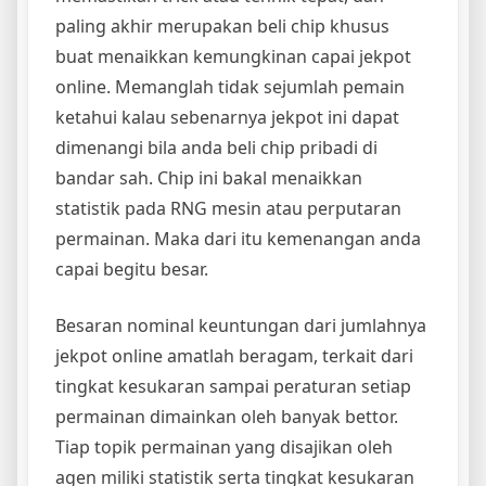
paling akhir merupakan beli chip khusus
buat menaikkan kemungkinan capai jekpot
online. Memanglah tidak sejumlah pemain
ketahui kalau sebenarnya jekpot ini dapat
dimenangi bila anda beli chip pribadi di
bandar sah. Chip ini bakal menaikkan
statistik pada RNG mesin atau perputaran
permainan. Maka dari itu kemenangan anda
capai begitu besar.
Besaran nominal keuntungan dari jumlahnya
jekpot online amatlah beragam, terkait dari
tingkat kesukaran sampai peraturan setiap
permainan dimainkan oleh banyak bettor.
Tiap topik permainan yang disajikan oleh
agen miliki statistik serta tingkat kesukaran