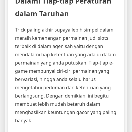
Dalami Tiap-tiap Peraturan
dalam Taruhan
Trick paling akhir supaya lebih simpel dalam
meraih kemenangan permainan judi slots
terbaik di dalam agen sah yaitu dengan
mendalami tiap ketentuan yang ada di dalam
permainan yang anda putuskan. Tiap-tiap e-
game mempunyai ciri-ciri permainan yang
bervariasi, hingga anda selalu harus
mengetahui pedoman dan ketentuan yang
berlangsung. Dengan demikian, ini begitu
membuat lebih mudah betaruh dalam
menghasilkan keuntungan gacor yang paling
banyak.