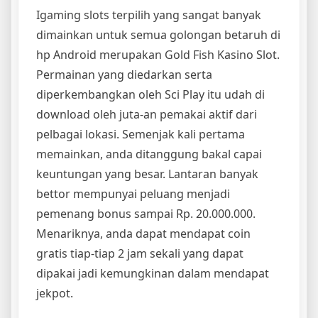
Igaming slots terpilih yang sangat banyak
dimainkan untuk semua golongan betaruh di
hp Android merupakan Gold Fish Kasino Slot.
Permainan yang diedarkan serta
diperkembangkan oleh Sci Play itu udah di
download oleh juta-an pemakai aktif dari
pelbagai lokasi. Semenjak kali pertama
memainkan, anda ditanggung bakal capai
keuntungan yang besar. Lantaran banyak
bettor mempunyai peluang menjadi
pemenang bonus sampai Rp. 20.000.000.
Menariknya, anda dapat mendapat coin
gratis tiap-tiap 2 jam sekali yang dapat
dipakai jadi kemungkinan dalam mendapat
jekpot.