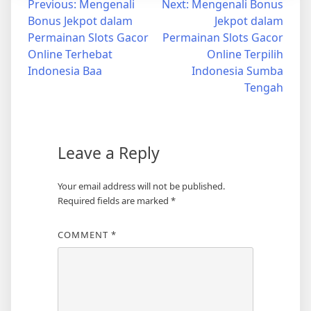
Post
Previous:
Mengenali
Next:
Mengenali Bonus
Bonus Jekpot dalam
Jekpot dalam
navigation
Permainan Slots Gacor
Permainan Slots Gacor
Online Terhebat
Online Terpilih
Indonesia Baa
Indonesia Sumba
Tengah
Leave a Reply
Your email address will not be published.
Required fields are marked
*
COMMENT
*