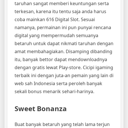
taruhan sangat memberi keuntungan serta
terkesan, karena itu tentu saja anda harus
coba mainkan 616 Digital Slot. Sesuai
namanya, permainan ini pun punyai rencana
digital yang mempermudah semuanya
betaruh untuk dapat nikmati taruhan dengan
amat membahagiakan. Disamping dibanding
itu, banyak bettor dapat mendownloadnya
dengan gratis lewat Play-store. Cicipi igaming
terbaik ini dengan juta-an pemain yang lain di
web sah Indonesia serta peroleh banyak
sekali bonus menarik sehari-harinya.
Sweet Bonanza
Buat banyak betaruh yang telah lama terjun