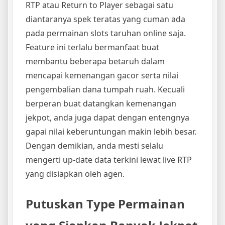
RTP atau Return to Player sebagai satu
diantaranya spek teratas yang cuman ada
pada permainan slots taruhan online saja.
Feature ini terlalu bermanfaat buat
membantu beberapa betaruh dalam
mencapai kemenangan gacor serta nilai
pengembalian dana tumpah ruah. Kecuali
berperan buat datangkan kemenangan
jekpot, anda juga dapat dengan entengnya
gapai nilai keberuntungan makin lebih besar.
Dengan demikian, anda mesti selalu
mengerti up-date data terkini lewat live RTP
yang disiapkan oleh agen.
Putuskan Type Permainan