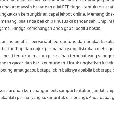
tingkat maxwin besar dan nilai RTP tinggi, tentukan siasat
tuk tingkatkan kemungkinan capai jekpot online. Memang tid
menangi bila anda beli chip khusus di bandar sah. Chip ini 
 game. Hingga kemenangan anda gapai begitu besar.
online amatlah bervariatif, bergantung dari tingkat kesu
ettor. Tiap-tiap objek permainan yang disiapkan oleh agen
nda mesti tentukan macam permainan terhebat yang sanggu
ngan gacor dan beri keuntungan. Untuk tingkatkan kesel
g amat gacor, betapa lebih baiknya apabila beberapa b
 keseluruhan kemenangan bet, sampai tentukan jumlah chi
i bukanlah perihal yang sukar untuk dimenangi. Anda dapat 