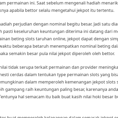
alam permainan ini. Saat sebelum mengenali hadiah menarik
nya apabila bettor selalu mengetahui jekpot itu tertentu.
adiah perjudian dengan nominal begitu besar. Jadi satu dia
pasti keseluruhan keuntungan diterima ini datang dari m
nan beting slots taruhan online, jekpot dapat dengan sim
s waktu beberapa betaruh menempatkan nominal beting da
ka semakin besar pula nilai jekpot diperoleh oleh bettor.
i nilai tidak serupa terkait permainan dan provider meningk
esti cerdas dalam tentukan type permainan slots yang bis
kemungkinan dalam memperoleh kemenangan jekpot slots sa
bih gampang raih keuntungan paling besar, karenanya anda
entunya hal semacam itu baik buat kasih nilai hoki besar 
ettor buat memperoleh kelapangan dalam semarak jekpot on