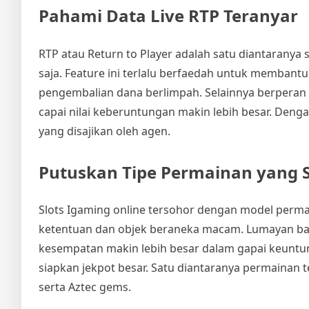
Pahami Data Live RTP Teranyar
RTP atau Return to Player adalah satu diantaranya 
saja. Feature ini terlalu berfaedah untuk memban
pengembalian dana berlimpah. Selainnya berperan
capai nilai keberuntungan makin lebih besar. Dengan
yang disajikan oleh agen.
Putuskan Tipe Permainan yang 
Slots Igaming online tersohor dengan model perma
ketentuan dan objek beraneka macam. Lumayan ba
kesempatan makin lebih besar dalam gapai keuntu
siapkan jekpot besar. Satu diantaranya permainan t
serta Aztec gems.