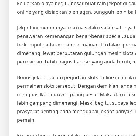
keluarkan biaya begitu besar buat raih jekpot di d
online yang disiapkan oleh agen, sungguh lebih baik
Jekpot ini mempunyai makna selaku salah satunya h
penawaran kemenangan benar-benar special, sudah 
terkumpul pada sebuah permainan. Di dalam permai
dimenangi lewat perputaran gulungan mesin slot
permainan. Lebih bagus bandar yang anda turuti, ma
Bonus jekpot dalam perjudian slots online ini milik
permainan slots tersebut. Dengan demikian, anda m
menghasilkan maxwin paling besar. Maka dari itu 
lebih gampang dimenangi. Meski begitu, supaya le
prasyarat penting pada menggapai jekpot banyak. T
pemain.
Kriteria khusus harus dilaksanakan oleh banyak b