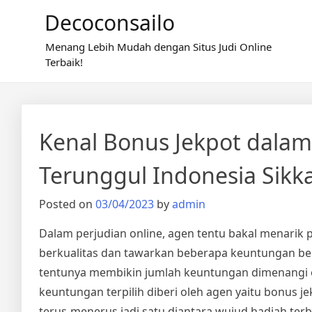
Skip
Decoconsailo
to
content
Menang Lebih Mudah dengan Situs Judi Online
Terbaik!
Kenal Bonus Jekpot dalam
Terunggul Indonesia Sikk
Posted on
03/04/2023
by
admin
Dalam perjudian online, agen tentu bakal menarik
berkualitas dan tawarkan beberapa keuntungan ber
tentunya membikin jumlah keuntungan dimenangi o
keuntungan terpilih diberi oleh agen yaitu bonus 
terus-menerus jadi satu diantara wujud hadiah terbe