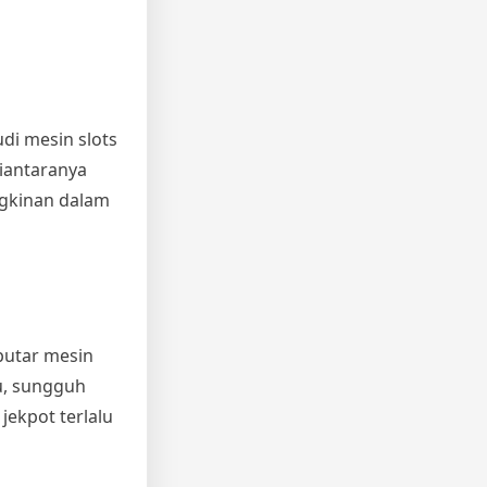
di mesin slots
diantaranya
ngkinan dalam
putar mesin
u, sungguh
jekpot terlalu