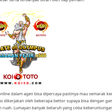
 online dalam agen bisa dipercaya pastinya mau semarak 
us dikerjakan oleh beberapa bettor supaya bisa dengan g
h ruah. Lumayan banyak betaruh yang coba keberuntunga