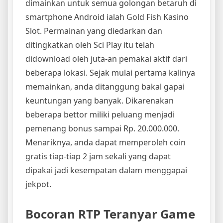
dimainkan untuk semua golongan betaruh di
smartphone Android ialah Gold Fish Kasino
Slot. Permainan yang diedarkan dan
ditingkatkan oleh Sci Play itu telah
didownload oleh juta-an pemakai aktif dari
beberapa lokasi. Sejak mulai pertama kalinya
memainkan, anda ditanggung bakal gapai
keuntungan yang banyak. Dikarenakan
beberapa bettor miliki peluang menjadi
pemenang bonus sampai Rp. 20.000.000.
Menariknya, anda dapat memperoleh coin
gratis tiap-tiap 2 jam sekali yang dapat
dipakai jadi kesempatan dalam menggapai
jekpot.
Bocoran RTP Teranyar Game