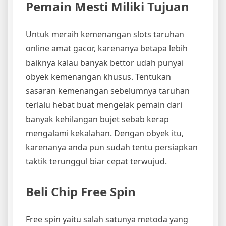
Pemain Mesti Miliki Tujuan
Untuk meraih kemenangan slots taruhan
online amat gacor, karenanya betapa lebih
baiknya kalau banyak bettor udah punyai
obyek kemenangan khusus. Tentukan
sasaran kemenangan sebelumnya taruhan
terlalu hebat buat mengelak pemain dari
banyak kehilangan bujet sebab kerap
mengalami kekalahan. Dengan obyek itu,
karenanya anda pun sudah tentu persiapkan
taktik terunggul biar cepat terwujud.
Beli Chip Free Spin
Free spin yaitu salah satunya metoda yang