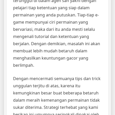
terunggul di dalam agen sah yakni dengan
pelajari tiap ketentuan yang siap dalam
permainan yang anda putuskan. Tiap-tiap e-
game mempunyai ciri permainan yang
bervariasi, maka dari itu anda mesti selalu
mengenali tutorial dan ketentuan yang
berjalan. Dengan demikian, masalah ini akan
membuat lebih mudah betaruh dalam
menghasilkan keuntungan gacor yang
berlimpah.
Dengan mencermati semuanya tips dan trick
unggulan terjitu di atas, karena itu
kemungkinan besar buat beberapa betaruh
dalam meraih kemenangan permainan tidak
sukar diterima. Strategi terhebat yang kami
berikan ini umumnya seringkali dipakai oleh