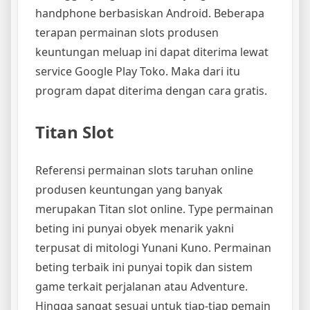
handphone berbasiskan Android. Beberapa
terapan permainan slots produsen
keuntungan meluap ini dapat diterima lewat
service Google Play Toko. Maka dari itu
program dapat diterima dengan cara gratis.
Titan Slot
Referensi permainan slots taruhan online
produsen keuntungan yang banyak
merupakan Titan slot online. Type permainan
beting ini punyai obyek menarik yakni
terpusat di mitologi Yunani Kuno. Permainan
beting terbaik ini punyai topik dan sistem
game terkait perjalanan atau Adventure.
Hingga sangat sesuai untuk tiap-tiap pemain