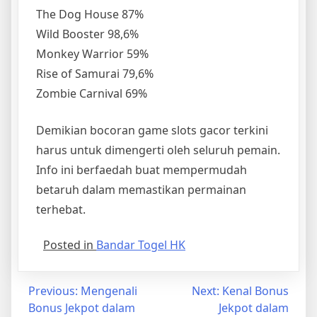
The Dog House 87%
Wild Booster 98,6%
Monkey Warrior 59%
Rise of Samurai 79,6%
Zombie Carnival 69%
Demikian bocoran game slots gacor terkini
harus untuk dimengerti oleh seluruh pemain.
Info ini berfaedah buat mempermudah
betaruh dalam memastikan permainan
terhebat.
Posted in
Bandar Togel HK
Post
Previous:
Mengenali
Next:
Kenal Bonus
Bonus Jekpot dalam
Jekpot dalam