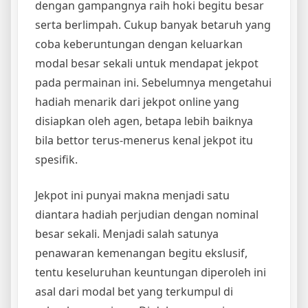
dengan gampangnya raih hoki begitu besar
serta berlimpah. Cukup banyak betaruh yang
coba keberuntungan dengan keluarkan
modal besar sekali untuk mendapat jekpot
pada permainan ini. Sebelumnya mengetahui
hadiah menarik dari jekpot online yang
disiapkan oleh agen, betapa lebih baiknya
bila bettor terus-menerus kenal jekpot itu
spesifik.
Jekpot ini punyai makna menjadi satu
diantara hadiah perjudian dengan nominal
besar sekali. Menjadi salah satunya
penawaran kemenangan begitu ekslusif,
tentu keseluruhan keuntungan diperoleh ini
asal dari modal bet yang terkumpul di