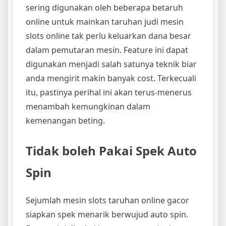
sering digunakan oleh beberapa betaruh
online untuk mainkan taruhan judi mesin
slots online tak perlu keluarkan dana besar
dalam pemutaran mesin. Feature ini dapat
digunakan menjadi salah satunya teknik biar
anda mengirit makin banyak cost. Terkecuali
itu, pastinya perihal ini akan terus-menerus
menambah kemungkinan dalam
kemenangan beting.
Tidak boleh Pakai Spek Auto
Spin
Sejumlah mesin slots taruhan online gacor
siapkan spek menarik berwujud auto spin.