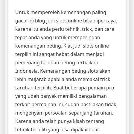
Untuk memperoleh kemenangan paling
gacor di blog judi slots online bisa dipercaya,
karena itu anda perlu tehnik, trick, dan cara
tepat anda yang untuk memperingan
kemenangan beting. Kiat judi slots online
terpilih ini sangat hebat dalam menjadi
pemenang taruhan beting terbaik di
Indonesia. Kemenangan beting slots akan
lebih mujarab apabila anda memakai trick
taruhan terpilih. Buat beberapa pemain pro
yang udah banyak memiliki pengalaman
terkait permainan ini, sudah pasti akan tidak
mengenyam persoalan sepanjang taruhan.
Karena anda telah punya kisah tentang
tehnik terpilih yang bisa dipakai buat