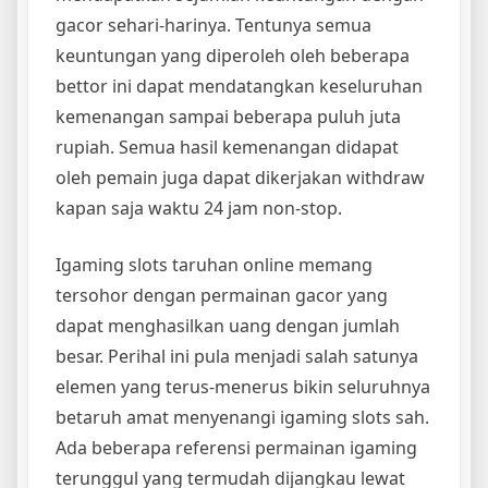
gacor sehari-harinya. Tentunya semua
keuntungan yang diperoleh oleh beberapa
bettor ini dapat mendatangkan keseluruhan
kemenangan sampai beberapa puluh juta
rupiah. Semua hasil kemenangan didapat
oleh pemain juga dapat dikerjakan withdraw
kapan saja waktu 24 jam non-stop.
Igaming slots taruhan online memang
tersohor dengan permainan gacor yang
dapat menghasilkan uang dengan jumlah
besar. Perihal ini pula menjadi salah satunya
elemen yang terus-menerus bikin seluruhnya
betaruh amat menyenangi igaming slots sah.
Ada beberapa referensi permainan igaming
terunggul yang termudah dijangkau lewat