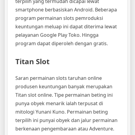
terpilih yang termudah dicapai lewat
smartphone berbasiskan Android. Beberapa
program permainan slots pemroduksi
keuntungan meluap ini dapat diterima lewat
pelayanan Google Play Toko. Hingga
program dapat diperoleh dengan gratis.
Titan Slot
Saran permainan slots taruhan online
produsen keuntungan banyak merupakan
Titan slot online. Tipe permainan beting ini
punya obyek menarik ialah terpusat di
mitologi Yunani Kuno. Permainan beting
terpilih ini punyai obyek dan jalur permainan
berkenaan pengembaraan atau Adventure.