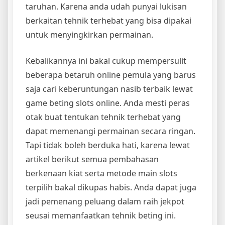
taruhan. Karena anda udah punyai lukisan
berkaitan tehnik terhebat yang bisa dipakai
untuk menyingkirkan permainan.
Kebalikannya ini bakal cukup mempersulit
beberapa betaruh online pemula yang barus
saja cari keberuntungan nasib terbaik lewat
game beting slots online. Anda mesti peras
otak buat tentukan tehnik terhebat yang
dapat memenangi permainan secara ringan.
Tapi tidak boleh berduka hati, karena lewat
artikel berikut semua pembahasan
berkenaan kiat serta metode main slots
terpilih bakal dikupas habis. Anda dapat juga
jadi pemenang peluang dalam raih jekpot
seusai memanfaatkan tehnik beting ini.