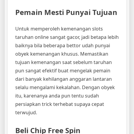
Pemain Mesti Punyai Tujuan
Untuk memperoleh kemenangan slots
taruhan online sangat gacor, jadi betapa lebih
baiknya bila beberapa bettor udah punyai
obyek kemenangan khusus. Memastikan
tujuan kemenangan saat sebelum taruhan
pun sangat efektif buat mengelak pemain
dari banyak kehilangan anggaran lantaran
selalu mengalami kekalahan. Dengan obyek
itu, karenanya anda pun tentu sudah
persiapkan trick terhebat supaya cepat
terwujud.
Beli Chip Free Spin