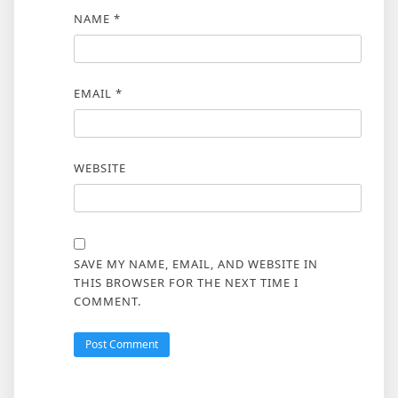
NAME
*
EMAIL
*
WEBSITE
SAVE MY NAME, EMAIL, AND WEBSITE IN
THIS BROWSER FOR THE NEXT TIME I
COMMENT.