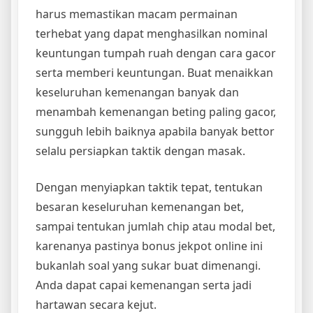
harus memastikan macam permainan
terhebat yang dapat menghasilkan nominal
keuntungan tumpah ruah dengan cara gacor
serta memberi keuntungan. Buat menaikkan
keseluruhan kemenangan banyak dan
menambah kemenangan beting paling gacor,
sungguh lebih baiknya apabila banyak bettor
selalu persiapkan taktik dengan masak.
Dengan menyiapkan taktik tepat, tentukan
besaran keseluruhan kemenangan bet,
sampai tentukan jumlah chip atau modal bet,
karenanya pastinya bonus jekpot online ini
bukanlah soal yang sukar buat dimenangi.
Anda dapat capai kemenangan serta jadi
hartawan secara kejut.