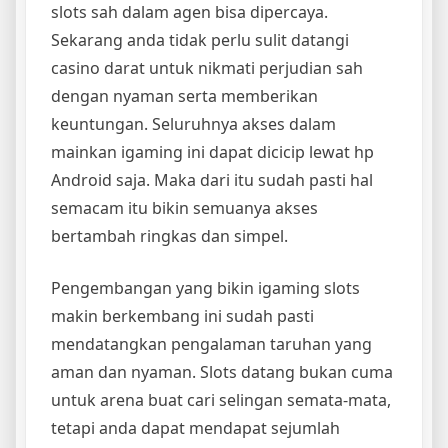
slots sah dalam agen bisa dipercaya.
Sekarang anda tidak perlu sulit datangi
casino darat untuk nikmati perjudian sah
dengan nyaman serta memberikan
keuntungan. Seluruhnya akses dalam
mainkan igaming ini dapat dicicip lewat hp
Android saja. Maka dari itu sudah pasti hal
semacam itu bikin semuanya akses
bertambah ringkas dan simpel.
Pengembangan yang bikin igaming slots
makin berkembang ini sudah pasti
mendatangkan pengalaman taruhan yang
aman dan nyaman. Slots datang bukan cuma
untuk arena buat cari selingan semata-mata,
tetapi anda dapat mendapat sejumlah