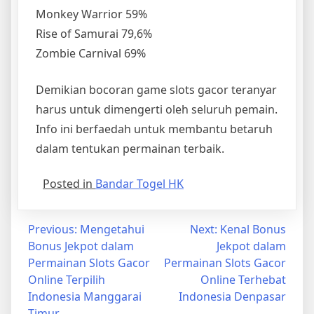
Monkey Warrior 59%
Rise of Samurai 79,6%
Zombie Carnival 69%
Demikian bocoran game slots gacor teranyar
harus untuk dimengerti oleh seluruh pemain.
Info ini berfaedah untuk membantu betaruh
dalam tentukan permainan terbaik.
Posted in
Bandar Togel HK
Post
Previous:
Mengetahui
Next:
Kenal Bonus
Bonus Jekpot dalam
Jekpot dalam
navigation
Permainan Slots Gacor
Permainan Slots Gacor
Online Terpilih
Online Terhebat
Indonesia Manggarai
Indonesia Denpasar
Timur