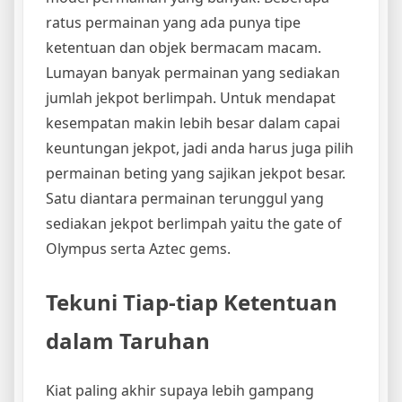
ratus permainan yang ada punya tipe
ketentuan dan objek bermacam macam.
Lumayan banyak permainan yang sediakan
jumlah jekpot berlimpah. Untuk mendapat
kesempatan makin lebih besar dalam capai
keuntungan jekpot, jadi anda harus juga pilih
permainan beting yang sajikan jekpot besar.
Satu diantara permainan terunggul yang
sediakan jekpot berlimpah yaitu the gate of
Olympus serta Aztec gems.
Tekuni Tiap-tiap Ketentuan
dalam Taruhan
Kiat paling akhir supaya lebih gampang