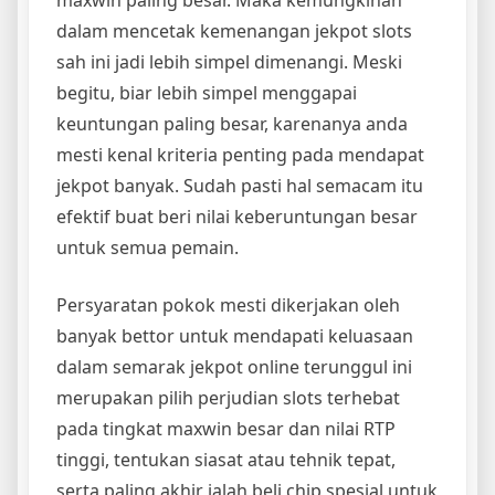
maxwin paling besar. Maka kemungkinan
dalam mencetak kemenangan jekpot slots
sah ini jadi lebih simpel dimenangi. Meski
begitu, biar lebih simpel menggapai
keuntungan paling besar, karenanya anda
mesti kenal kriteria penting pada mendapat
jekpot banyak. Sudah pasti hal semacam itu
efektif buat beri nilai keberuntungan besar
untuk semua pemain.
Persyaratan pokok mesti dikerjakan oleh
banyak bettor untuk mendapati keluasaan
dalam semarak jekpot online terunggul ini
merupakan pilih perjudian slots terhebat
pada tingkat maxwin besar dan nilai RTP
tinggi, tentukan siasat atau tehnik tepat,
serta paling akhir ialah beli chip spesial untuk