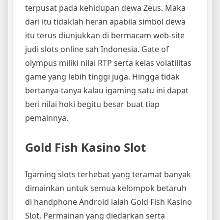
terpusat pada kehidupan dewa Zeus. Maka
dari itu tidaklah heran apabila simbol dewa
itu terus diunjukkan di bermacam web-site
judi slots online sah Indonesia. Gate of
olympus miliki nilai RTP serta kelas volatilitas
game yang lebih tinggi juga. Hingga tidak
bertanya-tanya kalau igaming satu ini dapat
beri nilai hoki begitu besar buat tiap
pemainnya.
Gold Fish Kasino Slot
Igaming slots terhebat yang teramat banyak
dimainkan untuk semua kelompok betaruh
di handphone Android ialah Gold Fish Kasino
Slot. Permainan yang diedarkan serta