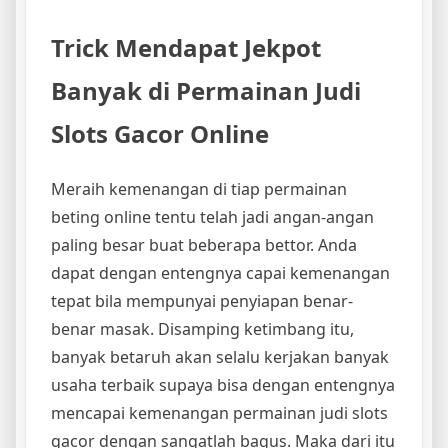
Trick Mendapat Jekpot
Banyak di Permainan Judi
Slots Gacor Online
Meraih kemenangan di tiap permainan
beting online tentu telah jadi angan-angan
paling besar buat beberapa bettor. Anda
dapat dengan entengnya capai kemenangan
tepat bila mempunyai penyiapan benar-
benar masak. Disamping ketimbang itu,
banyak betaruh akan selalu kerjakan banyak
usaha terbaik supaya bisa dengan entengnya
mencapai kemenangan permainan judi slots
gacor dengan sangatlah bagus. Maka dari itu