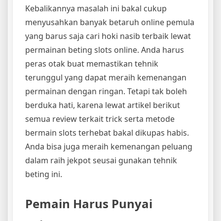
Kebalikannya masalah ini bakal cukup
menyusahkan banyak betaruh online pemula
yang barus saja cari hoki nasib terbaik lewat
permainan beting slots online. Anda harus
peras otak buat memastikan tehnik
terunggul yang dapat meraih kemenangan
permainan dengan ringan. Tetapi tak boleh
berduka hati, karena lewat artikel berikut
semua review terkait trick serta metode
bermain slots terhebat bakal dikupas habis.
Anda bisa juga meraih kemenangan peluang
dalam raih jekpot seusai gunakan tehnik
beting ini.
Pemain Harus Punyai