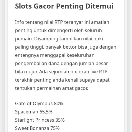
Slots Gacor Penting Ditemui
Info tentang nilai RTP teranyar ini amatlah
penting untuk dimengerti oleh seluruh
pemain. Disamping tampilkan nilai hoki
paling tinggi, banyak bettor bisa juga dengan
entengnya menggapai keseluruhan
pengembalian dana dengan jumlah besar
bila mujur. Ada sejumlah bocoran live RTP
terakhir penting anda kenali supaya dapat
tentukan permainan amat gacor.
Gate of Olympus 80%
Spaceman 65,5%
Starlight Princess 35%
Sweet Bonanza 75%