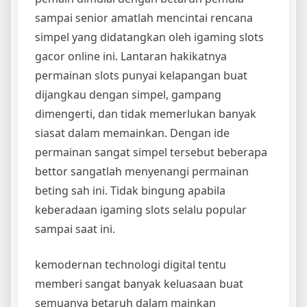
sampai senior amatlah mencintai rencana
simpel yang didatangkan oleh igaming slots
gacor online ini. Lantaran hakikatnya
permainan slots punyai kelapangan buat
dijangkau dengan simpel, gampang
dimengerti, dan tidak memerlukan banyak
siasat dalam memainkan. Dengan ide
permainan sangat simpel tersebut beberapa
bettor sangatlah menyenangi permainan
beting sah ini. Tidak bingung apabila
keberadaan igaming slots selalu popular
sampai saat ini.
kemodernan technologi digital tentu
memberi sangat banyak keluasaan buat
semuanya betaruh dalam mainkan