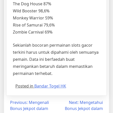
The Dog House 87%
Wild Booster 98,6%
Monkey Warrior 59%
Rise of Samurai 79,6%
Zombie Carnival 69%
Sekianlah bocoran permainan slots gacor
terkini harus untuk dipahami oleh semuanya
pemain. Data ini berfaedah buat
meringankan betaruh dalam memastikan
permainan terhebat.
Posted in
Bandar Togel HK
Post
Previous:
Mengenali
Next:
Mengetahui
Bonus Jekpot dalam
Bonus Jekpot dalam
navigation