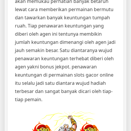
akan memukau perhatian banyak betaruh
lewat cara memberikan permainan bermutu
dan tawarkan banyak keuntungan tumpah
ruah. Tiap penawaran keuntungan yang
diberi oleh agen ini tentunya membikin
jumlah keuntungan dimenangi oleh agen jadi
jauh semakin besar. Satu diantaranya wujud
penawaran keuntungan terhebat diberi oleh
agen yakni bonus jekpot. penawaran
keuntungan di permainan slots gacor online
itu selalu jadi satu diantara wujud hadiah
terbesar dan sangat banyak dicari oleh tiap-
tiap pemain.