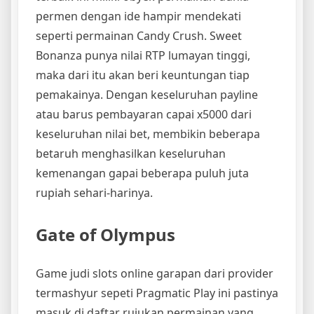
permen dengan ide hampir mendekati
seperti permainan Candy Crush. Sweet
Bonanza punya nilai RTP lumayan tinggi,
maka dari itu akan beri keuntungan tiap
pemakainya. Dengan keseluruhan payline
atau barus pembayaran capai x5000 dari
keseluruhan nilai bet, membikin beberapa
betaruh menghasilkan keseluruhan
kemenangan gapai beberapa puluh juta
rupiah sehari-harinya.
Gate of Olympus
Game judi slots online garapan dari provider
termashyur sepeti Pragmatic Play ini pastinya
masuk di daftar rujukan permainan yang