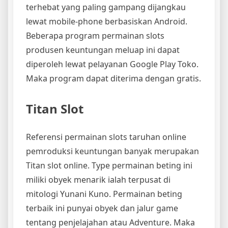
terhebat yang paling gampang dijangkau
lewat mobile-phone berbasiskan Android.
Beberapa program permainan slots
produsen keuntungan meluap ini dapat
diperoleh lewat pelayanan Google Play Toko.
Maka program dapat diterima dengan gratis.
Titan Slot
Referensi permainan slots taruhan online
pemroduksi keuntungan banyak merupakan
Titan slot online. Type permainan beting ini
miliki obyek menarik ialah terpusat di
mitologi Yunani Kuno. Permainan beting
terbaik ini punyai obyek dan jalur game
tentang penjelajahan atau Adventure. Maka