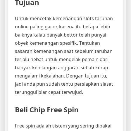
Tujuan
Untuk mencetak kemenangan slots taruhan
online paling gacor, karena itu betapa lebih
baiknya kalau banyak bettor telah punyai
obyek kemenangan spesifik. Tentukan
sasaran kemenangan saat sebelum taruhan
terlalu hebat untuk mengelak pemain dari
banyak kehilangan anggaran sebab kerap
mengalami kekalahan. Dengan tujuan itu,
jadi anda pun sudah tentu persiapkan siasat
terunggul biar cepat terwujud.
Beli Chip Free Spin
Free spin adalah sistem yang sering dipakai