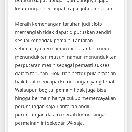
betaruh dapat dengan gampangnya gapai
keuntungan berlimpah capai juta-an rupiah.
Meraih kemenangan taruhan judi slots
memanglah tidak dapat diputuskan sendiri
sesuai kehendak pemain. Lantaran
sebenarnya permainan ini bukanlah cuma
menundukkan musuh, namun menundukkan
perputaran mesin sebagai pemasti sukses
dalam taruhan. Hoki tiap bettor pula amatlah
baik buat mencapai kemenangan yang tepat.
Walaupun begitu, pemain tidak juga bisa
hingga bermain hanya cukup memercayakan
peruntungan saja. Lantaran andil
peruntungan dalam meraih kemenangan
permainan ini sekedar 5% saja.