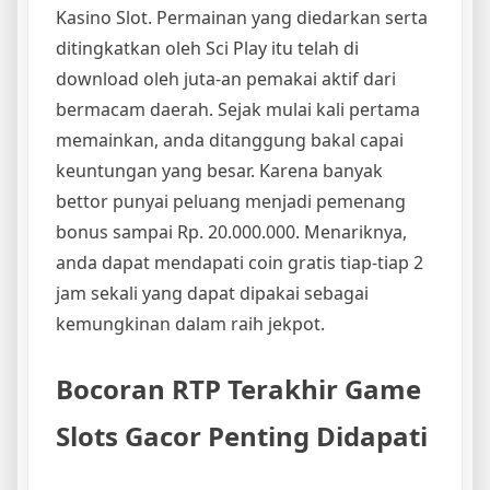
Kasino Slot. Permainan yang diedarkan serta
ditingkatkan oleh Sci Play itu telah di
download oleh juta-an pemakai aktif dari
bermacam daerah. Sejak mulai kali pertama
memainkan, anda ditanggung bakal capai
keuntungan yang besar. Karena banyak
bettor punyai peluang menjadi pemenang
bonus sampai Rp. 20.000.000. Menariknya,
anda dapat mendapati coin gratis tiap-tiap 2
jam sekali yang dapat dipakai sebagai
kemungkinan dalam raih jekpot.
Bocoran RTP Terakhir Game
Slots Gacor Penting Didapati