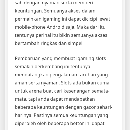
sah dengan nyaman serta memberi
keuntungan. Semuanya akses dalam
permainkan igaming ini dapat dicicipi lewat
mobile-phone Android saja. Maka dari itu
tentunya perihal itu bikin semuanya akses
bertambah ringkas dan simpel.
Pembaruan yang membuat igaming slots
semakin berkembang ini tentunya
mendatangkan pengalaman taruhan yang
aman serta nyaman. Slots ada bukan cuma
untuk arena buat cari kesenangan semata-
mata, tapi anda dapat mendapatkan
beberapa keuntungan dengan gacor sehari-
harinya. Pastinya semua keuntungan yang
diperoleh oleh beberapa bettor ini dapat