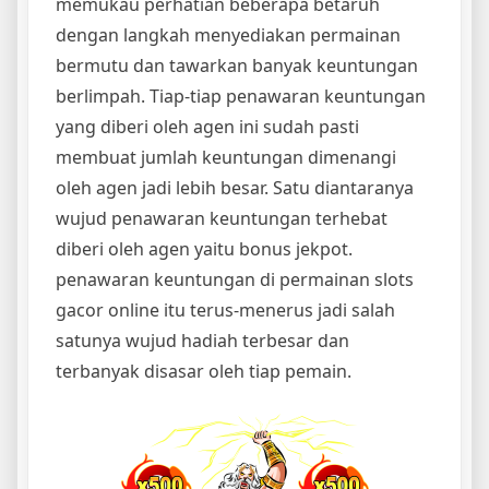
memukau perhatian beberapa betaruh
dengan langkah menyediakan permainan
bermutu dan tawarkan banyak keuntungan
berlimpah. Tiap-tiap penawaran keuntungan
yang diberi oleh agen ini sudah pasti
membuat jumlah keuntungan dimenangi
oleh agen jadi lebih besar. Satu diantaranya
wujud penawaran keuntungan terhebat
diberi oleh agen yaitu bonus jekpot.
penawaran keuntungan di permainan slots
gacor online itu terus-menerus jadi salah
satunya wujud hadiah terbesar dan
terbanyak disasar oleh tiap pemain.