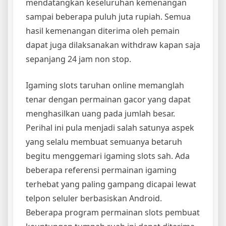
mendatangkan keseluruhan kemenangan
sampai beberapa puluh juta rupiah. Semua
hasil kemenangan diterima oleh pemain
dapat juga dilaksanakan withdraw kapan saja
sepanjang 24 jam non stop.
Igaming slots taruhan online memanglah
tenar dengan permainan gacor yang dapat
menghasilkan uang pada jumlah besar.
Perihal ini pula menjadi salah satunya aspek
yang selalu membuat semuanya betaruh
begitu menggemari igaming slots sah. Ada
beberapa referensi permainan igaming
terhebat yang paling gampang dicapai lewat
telpon seluler berbasiskan Android.
Beberapa program permainan slots pembuat