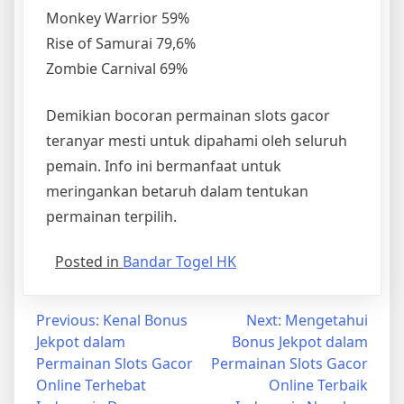
Monkey Warrior 59%
Rise of Samurai 79,6%
Zombie Carnival 69%
Demikian bocoran permainan slots gacor
teranyar mesti untuk dipahami oleh seluruh
pemain. Info ini bermanfaat untuk
meringankan betaruh dalam tentukan
permainan terpilih.
Posted in
Bandar Togel HK
Post
Previous:
Kenal Bonus
Next:
Mengetahui
Jekpot dalam
Bonus Jekpot dalam
navigation
Permainan Slots Gacor
Permainan Slots Gacor
Online Terhebat
Online Terbaik