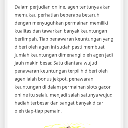
Dalam perjudian online, agen tentunya akan
memukau perhatian beberapa betaruh
dengan menyuguhkan permainan memiliki
kualitas dan tawarkan banyak keuntungan
berlimpah. Tiap penawaran keuntungan yang
diberi oleh agen ini sudah pasti membuat
jumlah keuntungan dimenangi oleh agen jadi
jauh makin besar. Satu diantara wujud
penawaran keuntungan terpilih diberi oleh
agen ialah bonus jekpot. penawaran
keuntungan di dalam permainan slots gacor
online itu selalu menjadi salah satunya wujud
hadiah terbesar dan sangat banyak dicari
oleh tiap-tiap pemain.