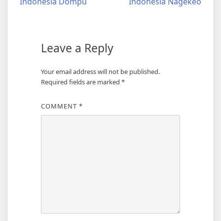
Indonesia Dompu
Indonesia Nagekeo
Leave a Reply
Your email address will not be published.
Required fields are marked
*
COMMENT
*