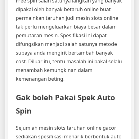
Free spin salah satunya langkah yang banyak
dipakai oleh banyak betaruh online buat
permainkan taruhan judi mesin slots online
tak perlu mengeluarkan biaya besar dalam
pemutaran mesin. Spesifikasi ini dapat
difungsikan menjadi salah satunya metode
supaya anda mengirit bertambah banyak
cost. Diluar itu, tentu masalah ini bakal selalu
menambah kemungkinan dalam
kemenangan beting.
Gak boleh Pakai Spek Auto
Spin
Sejumlah mesin slots taruhan online gacor
sediakan spesifikasi menarik berbentuk auto