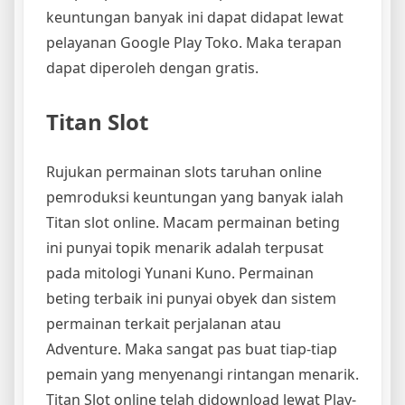
keuntungan banyak ini dapat didapat lewat
pelayanan Google Play Toko. Maka terapan
dapat diperoleh dengan gratis.
Titan Slot
Rujukan permainan slots taruhan online
pemroduksi keuntungan yang banyak ialah
Titan slot online. Macam permainan beting
ini punyai topik menarik adalah terpusat
pada mitologi Yunani Kuno. Permainan
beting terbaik ini punyai obyek dan sistem
permainan terkait perjalanan atau
Adventure. Maka sangat pas buat tiap-tiap
pemain yang menyenangi rintangan menarik.
Titan Slot online telah didownload lewat Play-