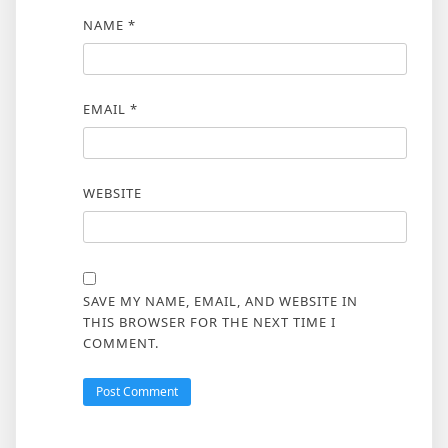
NAME
*
EMAIL
*
WEBSITE
SAVE MY NAME, EMAIL, AND WEBSITE IN
THIS BROWSER FOR THE NEXT TIME I
COMMENT.