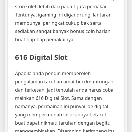
store oleh lebih dari pada 1 juta pemakai.
Tentunya, igaming ini digandrungi lantaran
mempunyai peringkat cukup bak serta
sediakan sangat banyak bonus coin harian
buat tiap-tiap pemakainya.
616 Digital Slot
Apabila anda pengin memperoleh
pengalaman taruhan amat beri keuntungan
dan terkesan, jadi tentulah anda harus coba
mainkan 616 Digital Slot. Sama dengan
namanya, permainan ini punyai ide digital
yang mempermudah seluruhnya betaruh
buat dapat nikmati taruhan dengan begitu
menggembirakan. Disamping ketimbang itu,