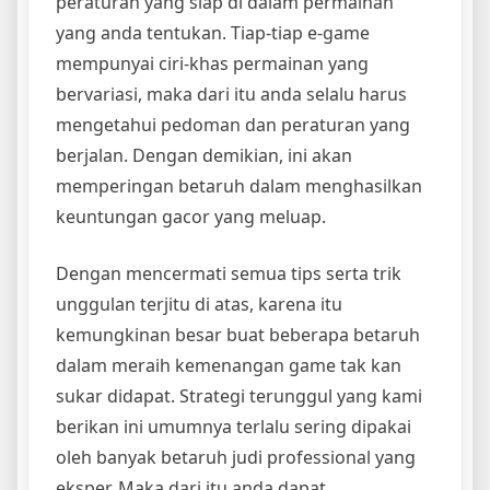
peraturan yang siap di dalam permainan
yang anda tentukan. Tiap-tiap e-game
mempunyai ciri-khas permainan yang
bervariasi, maka dari itu anda selalu harus
mengetahui pedoman dan peraturan yang
berjalan. Dengan demikian, ini akan
memperingan betaruh dalam menghasilkan
keuntungan gacor yang meluap.
Dengan mencermati semua tips serta trik
unggulan terjitu di atas, karena itu
kemungkinan besar buat beberapa betaruh
dalam meraih kemenangan game tak kan
sukar didapat. Strategi terunggul yang kami
berikan ini umumnya terlalu sering dipakai
oleh banyak betaruh judi professional yang
eksper. Maka dari itu anda dapat