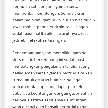
perjudian sah dengan nyaman serta
memberikan keuntungan. Semua akses
dalam mainkan igaming ini sudah bisa dicicip
lewat mobile-phone Android saja. Hingga
sudah pasti hal itu bikin seluruhnya akses
jadi lebih efektif serta ringan.
Pengembangan yang membikin igaming
slots makin berkembang ini sudah pasti
mendatangkan pengalaman taruhan yang
paling aman serta nyaman. Slots ada bukan
cuma untuk gelaran buat cari selingan
semata-mata, tapi anda dapat peroleh
beberapa keuntungan dengan gacor sehari-
harinya. Pastinya semuanya keuntungan
yang dicapai oleh banyak bettor ini dapat