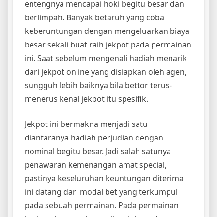
entengnya mencapai hoki begitu besar dan
berlimpah. Banyak betaruh yang coba
keberuntungan dengan mengeluarkan biaya
besar sekali buat raih jekpot pada permainan
ini. Saat sebelum mengenali hadiah menarik
dari jekpot online yang disiapkan oleh agen,
sungguh lebih baiknya bila bettor terus-
menerus kenal jekpot itu spesifik.
Jekpot ini bermakna menjadi satu
diantaranya hadiah perjudian dengan
nominal begitu besar. Jadi salah satunya
penawaran kemenangan amat special,
pastinya keseluruhan keuntungan diterima
ini datang dari modal bet yang terkumpul
pada sebuah permainan. Pada permainan