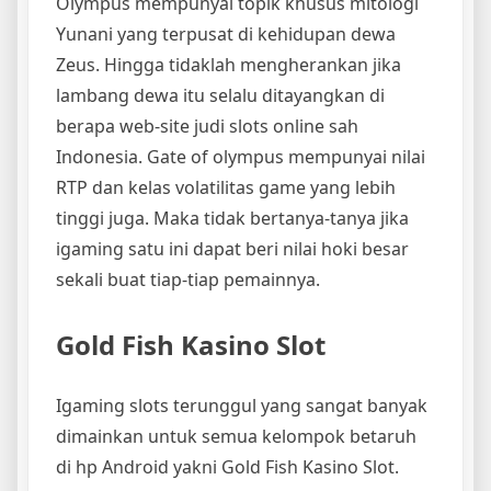
Olympus mempunyai topik khusus mitologi
Yunani yang terpusat di kehidupan dewa
Zeus. Hingga tidaklah mengherankan jika
lambang dewa itu selalu ditayangkan di
berapa web-site judi slots online sah
Indonesia. Gate of olympus mempunyai nilai
RTP dan kelas volatilitas game yang lebih
tinggi juga. Maka tidak bertanya-tanya jika
igaming satu ini dapat beri nilai hoki besar
sekali buat tiap-tiap pemainnya.
Gold Fish Kasino Slot
Igaming slots terunggul yang sangat banyak
dimainkan untuk semua kelompok betaruh
di hp Android yakni Gold Fish Kasino Slot.