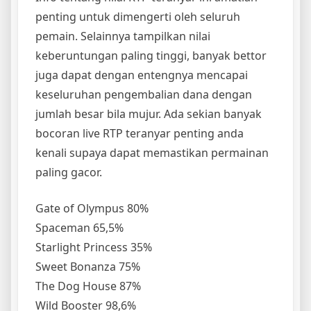
penting untuk dimengerti oleh seluruh
pemain. Selainnya tampilkan nilai
keberuntungan paling tinggi, banyak bettor
juga dapat dengan entengnya mencapai
keseluruhan pengembalian dana dengan
jumlah besar bila mujur. Ada sekian banyak
bocoran live RTP teranyar penting anda
kenali supaya dapat memastikan permainan
paling gacor.
Gate of Olympus 80%
Spaceman 65,5%
Starlight Princess 35%
Sweet Bonanza 75%
The Dog House 87%
Wild Booster 98,6%