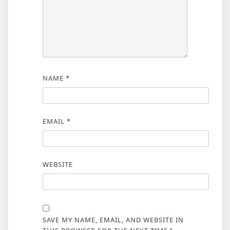
NAME
*
EMAIL
*
WEBSITE
SAVE MY NAME, EMAIL, AND WEBSITE IN