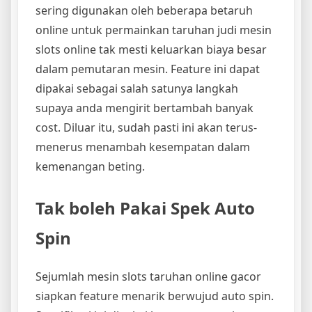
sering digunakan oleh beberapa betaruh
online untuk permainkan taruhan judi mesin
slots online tak mesti keluarkan biaya besar
dalam pemutaran mesin. Feature ini dapat
dipakai sebagai salah satunya langkah
supaya anda mengirit bertambah banyak
cost. Diluar itu, sudah pasti ini akan terus-
menerus menambah kesempatan dalam
kemenangan beting.
Tak boleh Pakai Spek Auto
Spin
Sejumlah mesin slots taruhan online gacor
siapkan feature menarik berwujud auto spin.