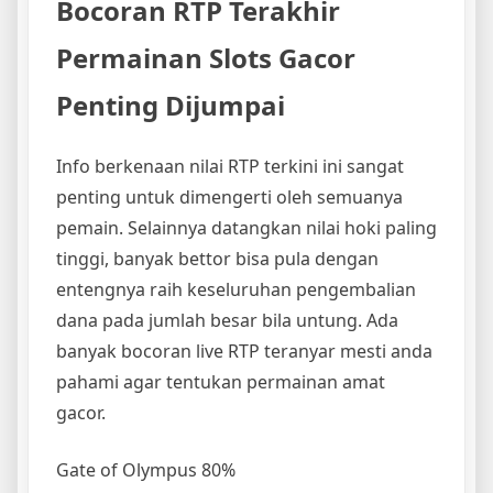
Bocoran RTP Terakhir
Permainan Slots Gacor
Penting Dijumpai
Info berkenaan nilai RTP terkini ini sangat
penting untuk dimengerti oleh semuanya
pemain. Selainnya datangkan nilai hoki paling
tinggi, banyak bettor bisa pula dengan
entengnya raih keseluruhan pengembalian
dana pada jumlah besar bila untung. Ada
banyak bocoran live RTP teranyar mesti anda
pahami agar tentukan permainan amat
gacor.
Gate of Olympus 80%