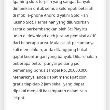
Igaming slots terpilih yang sangat banyak
dimainkan untuk semua kelompok betaruh
di mobile-phone Android yakni Gold Fish
Kasino Slot. Permainan yang diluncurkan
serta diperkembangkan oleh Sci Play itu
udah di download oleh juta-an pemakai aktif
dari beberapa area. Mulai sejak pertamanya
kali memainkan, anda ditanggung bakal
gapai keuntungan yang banyak. Dikarenakan
beberapa bettor punyai peluang jadi
pemenang bonus sampai Rp. 20.000.000.
Menariknya, anda dapat mendapat coin
gratis tiap-tiap 2 jam sekali yang dapat
dipakai menjadi kesempatan dalam raih
jekpot.