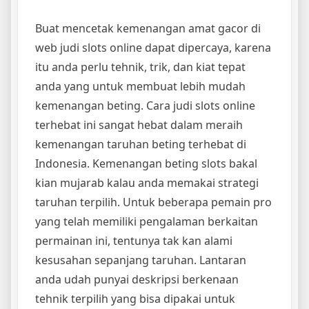
Buat mencetak kemenangan amat gacor di
web judi slots online dapat dipercaya, karena
itu anda perlu tehnik, trik, dan kiat tepat
anda yang untuk membuat lebih mudah
kemenangan beting. Cara judi slots online
terhebat ini sangat hebat dalam meraih
kemenangan taruhan beting terhebat di
Indonesia. Kemenangan beting slots bakal
kian mujarab kalau anda memakai strategi
taruhan terpilih. Untuk beberapa pemain pro
yang telah memiliki pengalaman berkaitan
permainan ini, tentunya tak kan alami
kesusahan sepanjang taruhan. Lantaran
anda udah punyai deskripsi berkenaan
tehnik terpilih yang bisa dipakai untuk