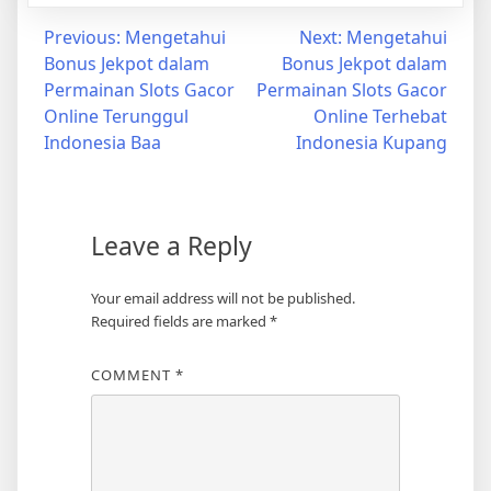
Post
Previous:
Mengetahui
Next:
Mengetahui
Bonus Jekpot dalam
Bonus Jekpot dalam
navigation
Permainan Slots Gacor
Permainan Slots Gacor
Online Terunggul
Online Terhebat
Indonesia Baa
Indonesia Kupang
Leave a Reply
Your email address will not be published.
Required fields are marked
*
COMMENT
*