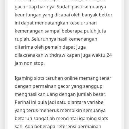
gacor tiap harinya. Sudah pasti semuanya
keuntungan yang dicapai oleh banyak bettor
ini dapat mendatangkan keseluruhan
kemenangan sampai beberapa puluh juta
rupiah. Seluruhnya hasil kemenangan
diterima oleh pemain dapat juga
dilaksanakan withdraw kapan juga waktu 24
jam non stop.
Igaming slots taruhan online memang tenar
dengan permainan gacor yang sanggup
menghasilkan uang dengan jumlah besar.
Perihal ini pula jadi satu diantara variabel
yang terus-menerus membikin semuanya
betaruh sangatlah mencintai igaming slots
sah. Ada beberapa referensi permainan