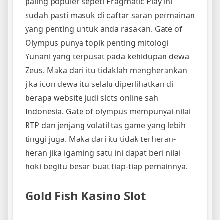
paling populer sepeti Pragmatic Play ini
sudah pasti masuk di daftar saran permainan
yang penting untuk anda rasakan. Gate of
Olympus punya topik penting mitologi
Yunani yang terpusat pada kehidupan dewa
Zeus. Maka dari itu tidaklah mengherankan
jika icon dewa itu selalu diperlihatkan di
berapa website judi slots online sah
Indonesia. Gate of olympus mempunyai nilai
RTP dan jenjang volatilitas game yang lebih
tinggi juga. Maka dari itu tidak terheran-
heran jika igaming satu ini dapat beri nilai
hoki begitu besar buat tiap-tiap pemainnya.
Gold Fish Kasino Slot