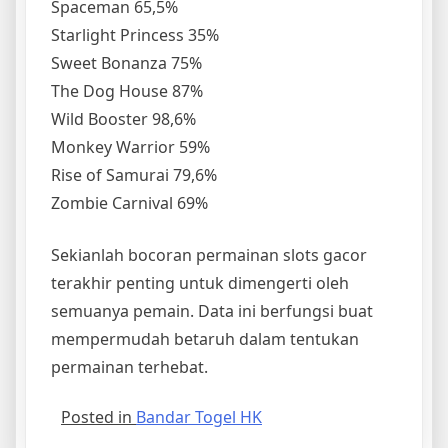
Spaceman 65,5%
Starlight Princess 35%
Sweet Bonanza 75%
The Dog House 87%
Wild Booster 98,6%
Monkey Warrior 59%
Rise of Samurai 79,6%
Zombie Carnival 69%
Sekianlah bocoran permainan slots gacor
terakhir penting untuk dimengerti oleh
semuanya pemain. Data ini berfungsi buat
mempermudah betaruh dalam tentukan
permainan terhebat.
Posted in
Bandar Togel HK