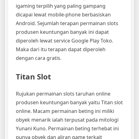
igaming terpilih yang paling gampang
dicapai lewat mobile-phone berbasiskan
Android. Sejumlah terapan permainan slots
produsen keuntungan banyak ini dapat
diperoleh lewat service Google Play Toko.
Maka dari itu terapan dapat diperoleh
dengan cara gratis.
Titan Slot
Rujukan permainan slots taruhan online
produsen keuntungan banyak yaitu Titan slot
online. Macam permainan beting ini miliki
obyek menarik ialah terpusat pada mitologi
Yunani Kuno. Permainan beting terhebat ini
punya obyek dan aliran game terkait