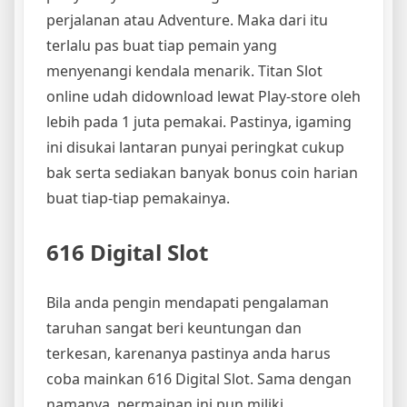
perjalanan atau Adventure. Maka dari itu
terlalu pas buat tiap pemain yang
menyenangi kendala menarik. Titan Slot
online udah didownload lewat Play-store oleh
lebih pada 1 juta pemakai. Pastinya, igaming
ini disukai lantaran punyai peringkat cukup
bak serta sediakan banyak bonus coin harian
buat tiap-tiap pemakainya.
616 Digital Slot
Bila anda pengin mendapati pengalaman
taruhan sangat beri keuntungan dan
terkesan, karenanya pastinya anda harus
coba mainkan 616 Digital Slot. Sama dengan
namanya, permainan ini pun miliki