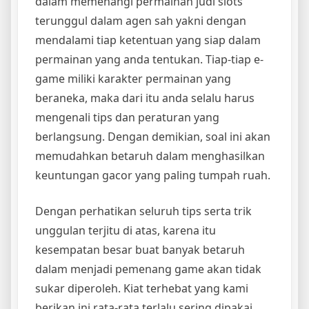
dalam memenangi permainan judi slots
terunggul dalam agen sah yakni dengan
mendalami tiap ketentuan yang siap dalam
permainan yang anda tentukan. Tiap-tiap e-
game miliki karakter permainan yang
beraneka, maka dari itu anda selalu harus
mengenali tips dan peraturan yang
berlangsung. Dengan demikian, soal ini akan
memudahkan betaruh dalam menghasilkan
keuntungan gacor yang paling tumpah ruah.
Dengan perhatikan seluruh tips serta trik
unggulan terjitu di atas, karena itu
kesempatan besar buat banyak betaruh
dalam menjadi pemenang game akan tidak
sukar diperoleh. Kiat terhebat yang kami
berikan ini rata-rata terlalu sering dipakai