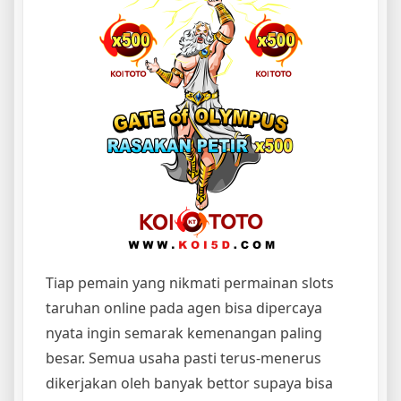
Tiap pemain yang nikmati permainan slots
taruhan online pada agen bisa dipercaya
nyata ingin semarak kemenangan paling
besar. Semua usaha pasti terus-menerus
dikerjakan oleh banyak bettor supaya bisa