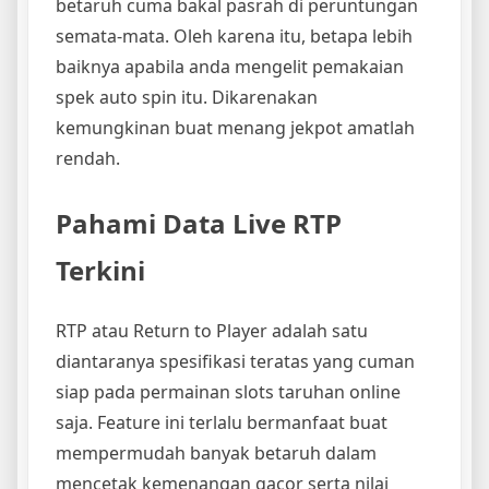
betaruh cuma bakal pasrah di peruntungan
semata-mata. Oleh karena itu, betapa lebih
baiknya apabila anda mengelit pemakaian
spek auto spin itu. Dikarenakan
kemungkinan buat menang jekpot amatlah
rendah.
Pahami Data Live RTP
Terkini
RTP atau Return to Player adalah satu
diantaranya spesifikasi teratas yang cuman
siap pada permainan slots taruhan online
saja. Feature ini terlalu bermanfaat buat
mempermudah banyak betaruh dalam
mencetak kemenangan gacor serta nilai