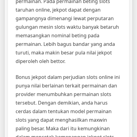
permainan. Pada permainan beting slots
taruhan online, jekpot dapat dengan
gampangnya dimenangi lewat perputaran
gulungan mesin slots waktu banyak betaruh
memasangkan nominal beting pada
permainan. Lebih bagus bandar yang anda
turuti, maka makin besar pula nilai jekpot
diperoleh oleh bettor.
Bonus jekpot dalam perjudian slots online ini
punya nilai berlainan terkait permainan dan
provider menumbuhkan permainan slots
tersebut. Dengan demikian, anda harus
cerdas dalam tentukan model permainan
slots yang dapat menghasilkan maxwin
paling besar. Maka dari itu kemungkinan