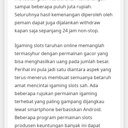
sampai beberapa puluh juta rupiah.
Seluruhnya hasil kemenangan diperoleh oleh
pemain dapat juga dijalankan withdraw
kapan saja sepanjang 24 jam non-stop.
Igaming slots taruhan online memanglah
termasyhur dengan permainan gacor yang
bisa menghasilkan uang pada jumlah besar.
Perihal ini pula jadi satu diantara aspek yang
terus-menerus membuat semuanya betaruh
amat mencintai igaming slots sah. Ada
beberapa rujukan permainan igaming
terhebat yang paling gampang dijangkau
lewat smartphone berbasiskan Android.
Beberapa program permainan slots
produsen keuntungan banyak ini dapat