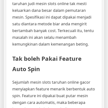
taruhan judi mesin slots online tak mesti
keluarkan dana besar dalam pemutaran
mesin. Spesifikasi ini dapat dipakai menjadi
satu diantara metode biar anda mengirit
bertambah banyak cost. Terkecuali itu, tentu
masalah ini akan selalu menambah
kemungkinan dalam kemenangan beting.
Tak boleh Pakai Feature
Auto Spin
Sejumlah mesin slots taruhan online gacor
menyiapkan feature menarik berbentuk auto
spin. Feature ini dipakai buat putar mesin
dengan cara automatis, maka beberapa