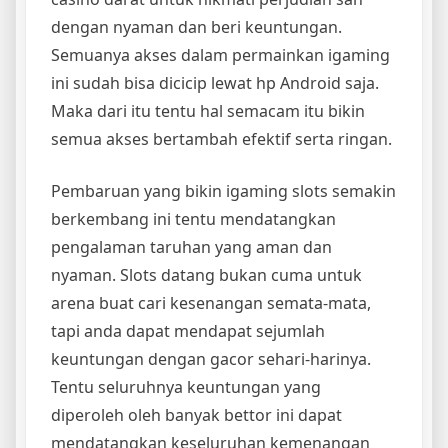
dengan nyaman dan beri keuntungan.
Semuanya akses dalam permainkan igaming
ini sudah bisa dicicip lewat hp Android saja.
Maka dari itu tentu hal semacam itu bikin
semua akses bertambah efektif serta ringan.
Pembaruan yang bikin igaming slots semakin
berkembang ini tentu mendatangkan
pengalaman taruhan yang aman dan
nyaman. Slots datang bukan cuma untuk
arena buat cari kesenangan semata-mata,
tapi anda dapat mendapat sejumlah
keuntungan dengan gacor sehari-harinya.
Tentu seluruhnya keuntungan yang
diperoleh oleh banyak bettor ini dapat
mendatangkan keseluruhan kemenangan