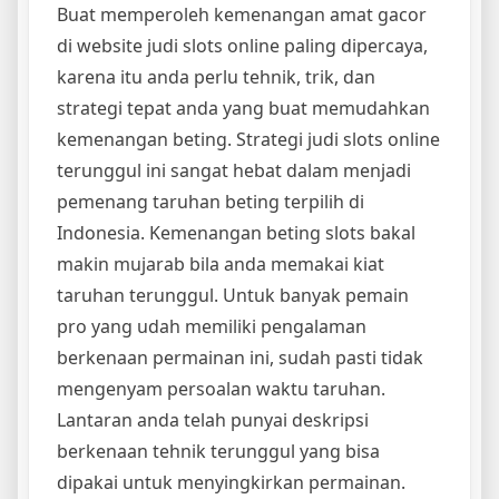
Buat memperoleh kemenangan amat gacor
di website judi slots online paling dipercaya,
karena itu anda perlu tehnik, trik, dan
strategi tepat anda yang buat memudahkan
kemenangan beting. Strategi judi slots online
terunggul ini sangat hebat dalam menjadi
pemenang taruhan beting terpilih di
Indonesia. Kemenangan beting slots bakal
makin mujarab bila anda memakai kiat
taruhan terunggul. Untuk banyak pemain
pro yang udah memiliki pengalaman
berkenaan permainan ini, sudah pasti tidak
mengenyam persoalan waktu taruhan.
Lantaran anda telah punyai deskripsi
berkenaan tehnik terunggul yang bisa
dipakai untuk menyingkirkan permainan.