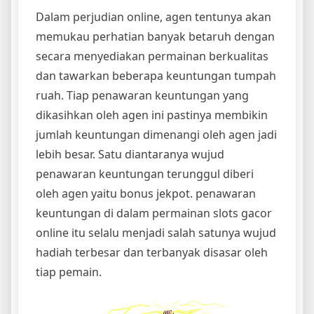
Dalam perjudian online, agen tentunya akan
memukau perhatian banyak betaruh dengan
secara menyediakan permainan berkualitas
dan tawarkan beberapa keuntungan tumpah
ruah. Tiap penawaran keuntungan yang
dikasihkan oleh agen ini pastinya membikin
jumlah keuntungan dimenangi oleh agen jadi
lebih besar. Satu diantaranya wujud
penawaran keuntungan terunggul diberi
oleh agen yaitu bonus jekpot. penawaran
keuntungan di dalam permainan slots gacor
online itu selalu menjadi salah satunya wujud
hadiah terbesar dan terbanyak disasar oleh
tiap pemain.