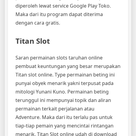
diperoleh lewat service Google Play Toko.
Maka dari itu program dapat diterima
dengan cara gratis.
Titan Slot
Saran permainan slots taruhan online
pembuat keuntungan yang besar merupakan
Titan slot online. Type permainan beting ini
punyai obyek menarik yakni terpusat pada
mitologi Yunani Kuno. Permainan beting
terunggul ini mempunyai topik dan aliran
permainan terkait perjalanan atau
Adventure. Maka dari itu terlalu pas untuk
tiap-tiap pemain yang mencintai rintangan
menarik. Titan Slot online udah di download