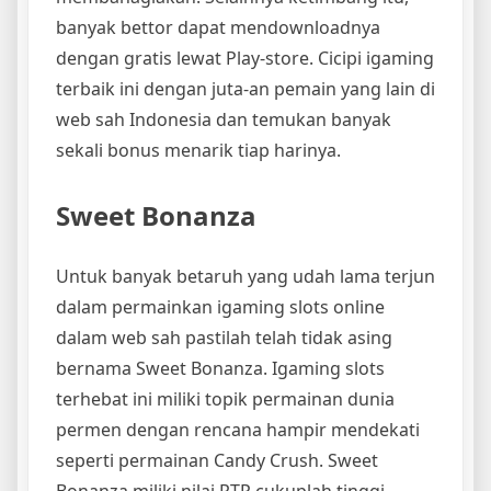
banyak bettor dapat mendownloadnya
dengan gratis lewat Play-store. Cicipi igaming
terbaik ini dengan juta-an pemain yang lain di
web sah Indonesia dan temukan banyak
sekali bonus menarik tiap harinya.
Sweet Bonanza
Untuk banyak betaruh yang udah lama terjun
dalam permainkan igaming slots online
dalam web sah pastilah telah tidak asing
bernama Sweet Bonanza. Igaming slots
terhebat ini miliki topik permainan dunia
permen dengan rencana hampir mendekati
seperti permainan Candy Crush. Sweet
Bonanza miliki nilai RTP cukuplah tinggi,