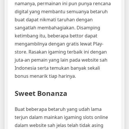
namanya, permainan ini pun punya rencana
digital yang membantu semuanya betaruh
buat dapat nikmati taruhan dengan
sangatlah membahagiakan. Disamping
ketimbang itu, beberapa bettor dapat
mengambilnya dengan gratis lewat Play-
store. Rasakan igaming terbaik ini dengan
juta-an pemain yang lain pada website sah
Indonesia serta temukan banyak sekali
bonus menarik tiap harinya.
Sweet Bonanza
Buat beberapa betaruh yang udah lama
terjun dalam mainkan igaming slots online
dalam website sah jelas telah tidak asing