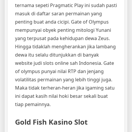
ternama sepeti Pragmatic Play ini sudah pasti
masuk di daftar saran permainan yang
penting buat anda cicipi. Gate of Olympus
mempunyai obyek penting mitologi Yunani
yang terpusat pada kehidupan dewa Zeus.
Hingga tidaklah mengherankan jika lambang
dewa itu selalu ditunjukkan di banyak
website judi slots online sah Indonesia. Gate
of olympus punyai nilai RTP dan jenjang
volatilitas permainan yang lebih tinggi juga.
Maka tidak terheran-heran jika igaming satu
ini dapat kasih nilai hoki besar sekali buat
tiap pemainnya.
Gold Fish Kasino Slot