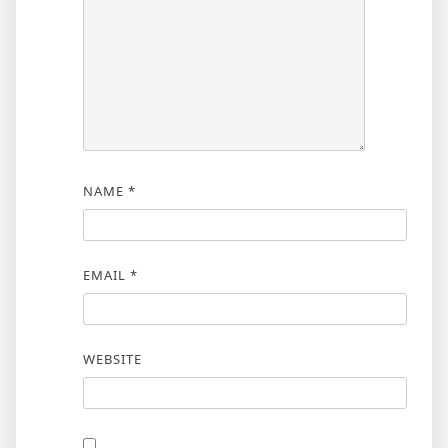
NAME
*
EMAIL
*
WEBSITE