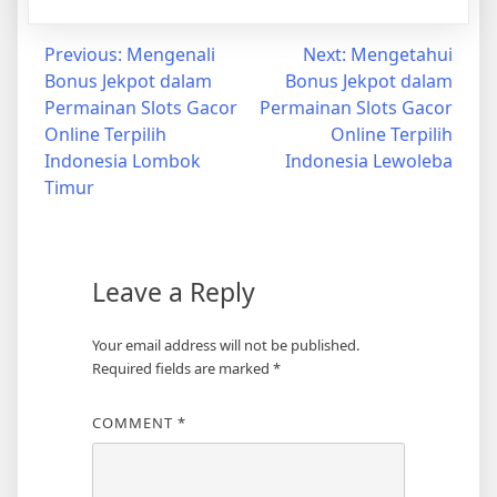
Post
Previous:
Mengenali
Next:
Mengetahui
Bonus Jekpot dalam
Bonus Jekpot dalam
navigation
Permainan Slots Gacor
Permainan Slots Gacor
Online Terpilih
Online Terpilih
Indonesia Lombok
Indonesia Lewoleba
Timur
Leave a Reply
Your email address will not be published.
Required fields are marked
*
COMMENT
*