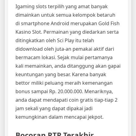
Igaming slots terpilih yang amat banyak
dimainkan untuk semua kelompok betaruh
di smartphone Android merupakan Gold Fish
Kasino Slot. Permainan yang diedarkan serta
ditingkatkan oleh Sci Play itu telah
didownload oleh juta-an pemakai aktif dari
bermacam lokasi. Sejak mulai pertamanya
kali memainkan, anda ditanggung akan gapai
keuntungan yang besar. Karena banyak
bettor miliki peluang meraih kemenangan
bonus sampai Rp. 20.000.000. Menariknya,
anda dapat mendapati coin gratis tiap-tiap 2
jam sekali yang dapat dipakai jadi
kemungkinan dalam mencapai jekpot.
Bocoran RTP Terakhir