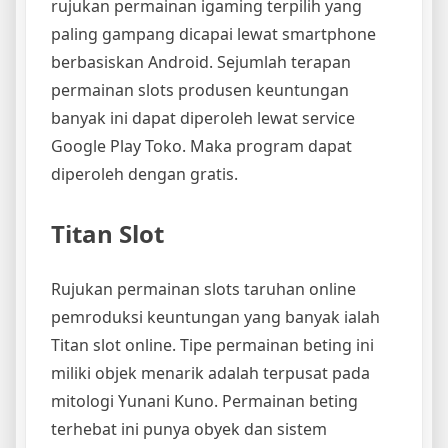
rujukan permainan igaming terpilih yang
paling gampang dicapai lewat smartphone
berbasiskan Android. Sejumlah terapan
permainan slots produsen keuntungan
banyak ini dapat diperoleh lewat service
Google Play Toko. Maka program dapat
diperoleh dengan gratis.
Titan Slot
Rujukan permainan slots taruhan online
pemroduksi keuntungan yang banyak ialah
Titan slot online. Tipe permainan beting ini
miliki objek menarik adalah terpusat pada
mitologi Yunani Kuno. Permainan beting
terhebat ini punya obyek dan sistem