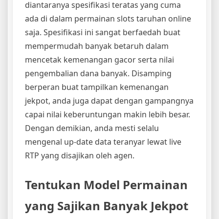
diantaranya spesifikasi teratas yang cuma
ada di dalam permainan slots taruhan online
saja. Spesifikasi ini sangat berfaedah buat
mempermudah banyak betaruh dalam
mencetak kemenangan gacor serta nilai
pengembalian dana banyak. Disamping
berperan buat tampilkan kemenangan
jekpot, anda juga dapat dengan gampangnya
capai nilai keberuntungan makin lebih besar.
Dengan demikian, anda mesti selalu
mengenal up-date data teranyar lewat live
RTP yang disajikan oleh agen.
Tentukan Model Permainan
yang Sajikan Banyak Jekpot