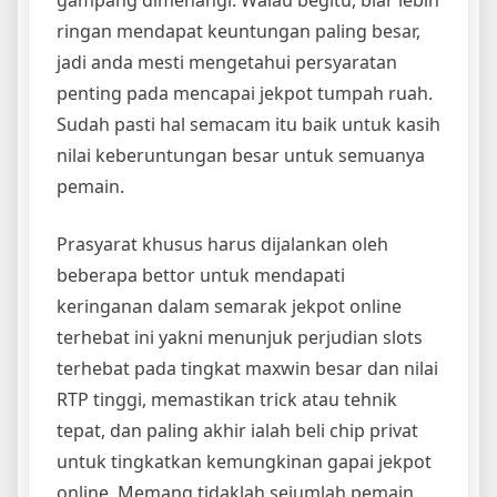
gampang dimenangi. Walau begitu, biar lebih
ringan mendapat keuntungan paling besar,
jadi anda mesti mengetahui persyaratan
penting pada mencapai jekpot tumpah ruah.
Sudah pasti hal semacam itu baik untuk kasih
nilai keberuntungan besar untuk semuanya
pemain.
Prasyarat khusus harus dijalankan oleh
beberapa bettor untuk mendapati
keringanan dalam semarak jekpot online
terhebat ini yakni menunjuk perjudian slots
terhebat pada tingkat maxwin besar dan nilai
RTP tinggi, memastikan trick atau tehnik
tepat, dan paling akhir ialah beli chip privat
untuk tingkatkan kemungkinan gapai jekpot
online. Memang tidaklah sejumlah pemain