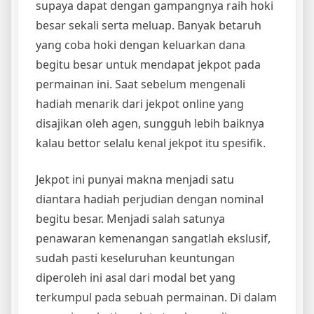
supaya dapat dengan gampangnya raih hoki
besar sekali serta meluap. Banyak betaruh
yang coba hoki dengan keluarkan dana
begitu besar untuk mendapat jekpot pada
permainan ini. Saat sebelum mengenali
hadiah menarik dari jekpot online yang
disajikan oleh agen, sungguh lebih baiknya
kalau bettor selalu kenal jekpot itu spesifik.
Jekpot ini punyai makna menjadi satu
diantara hadiah perjudian dengan nominal
begitu besar. Menjadi salah satunya
penawaran kemenangan sangatlah ekslusif,
sudah pasti keseluruhan keuntungan
diperoleh ini asal dari modal bet yang
terkumpul pada sebuah permainan. Di dalam