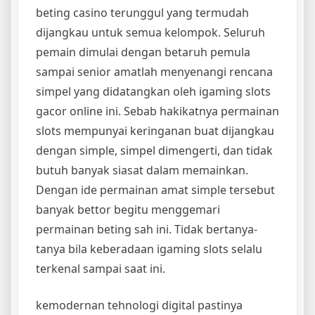
beting casino terunggul yang termudah
dijangkau untuk semua kelompok. Seluruh
pemain dimulai dengan betaruh pemula
sampai senior amatlah menyenangi rencana
simpel yang didatangkan oleh igaming slots
gacor online ini. Sebab hakikatnya permainan
slots mempunyai keringanan buat dijangkau
dengan simple, simpel dimengerti, dan tidak
butuh banyak siasat dalam memainkan.
Dengan ide permainan amat simple tersebut
banyak bettor begitu menggemari
permainan beting sah ini. Tidak bertanya-
tanya bila keberadaan igaming slots selalu
terkenal sampai saat ini.
kemodernan tehnologi digital pastinya