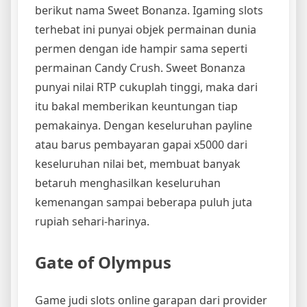
berikut nama Sweet Bonanza. Igaming slots
terhebat ini punyai objek permainan dunia
permen dengan ide hampir sama seperti
permainan Candy Crush. Sweet Bonanza
punyai nilai RTP cukuplah tinggi, maka dari
itu bakal memberikan keuntungan tiap
pemakainya. Dengan keseluruhan payline
atau barus pembayaran gapai x5000 dari
keseluruhan nilai bet, membuat banyak
betaruh menghasilkan keseluruhan
kemenangan sampai beberapa puluh juta
rupiah sehari-harinya.
Gate of Olympus
Game judi slots online garapan dari provider