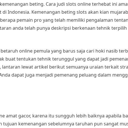
emenangan beting. Cara judi slots online terhebat ini ama
di Indonesia. Kemenangan beting slots akan kian mujarab
eberapa pemain pro yang telah memiliki pengalaman tent
taran anda telah punya deskripsi berkenaan tehnik terpilih
etaruh online pemula yang barus saja cari hoki nasib terb
tak buat tentukan tehnik terunggul yang dapat jadi pemen
 lantaran lewat artikel berikut semuanya uraian terkait stra
is. Anda dapat juga menjadi pemenang peluang dalam mengg
 amat gacor, karena itu sungguh lebih baiknya apabila ba
an tujuan kemenangan sebelumnya taruhan pun sangat mus