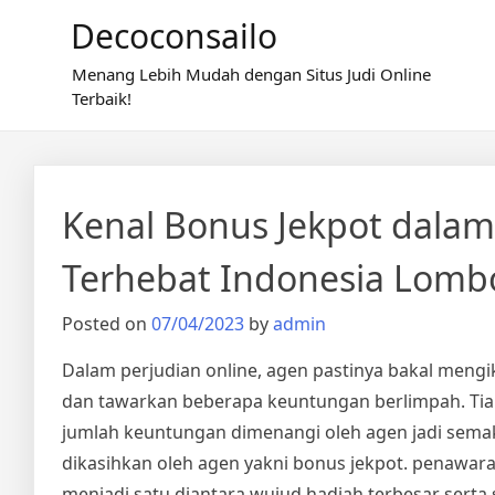
Skip
Decoconsailo
to
content
Menang Lebih Mudah dengan Situs Judi Online
Terbaik!
Kenal Bonus Jekpot dalam
Terhebat Indonesia Lomb
Posted on
07/04/2023
by
admin
Dalam perjudian online, agen pastinya bakal men
dan tawarkan beberapa keuntungan berlimpah. Tiap
jumlah keuntungan dimenangi oleh agen jadi semak
dikasihkan oleh agen yakni bonus jekpot. penawara
menjadi satu diantara wujud hadiah terbesar serta 