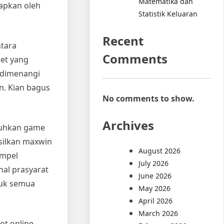
Matematika dan
iapkan oleh
Statistik Keluaran
Recent
ntara
Comments
bet yang
 dimenangi
n. Kian bagus
No comments to show.
Archives
mbuhkan game
silkan maxwin
August 2026
impel
July 2026
nal prasyarat
June 2026
tuk semua
May 2026
April 2026
March 2026
ot online