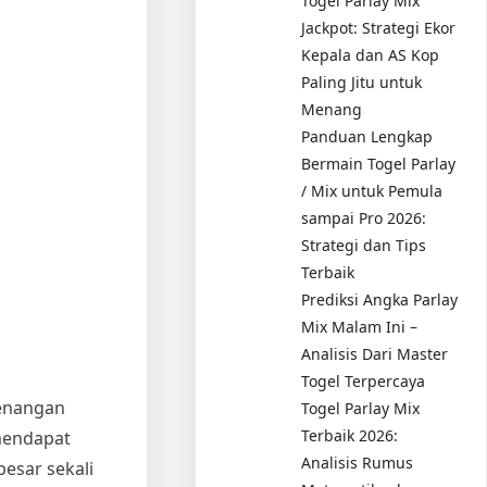
Togel Parlay Mix
Jackpot: Strategi Ekor
Kepala dan AS Kop
Paling Jitu untuk
Menang
Panduan Lengkap
Bermain Togel Parlay
/ Mix untuk Pemula
sampai Pro 2026:
Strategi dan Tips
Terbaik
Prediksi Angka Parlay
Mix Malam Ini –
Analisis Dari Master
Togel Terpercaya
menangan
Togel Parlay Mix
Terbaik 2026:
mendapat
Analisis Rumus
esar sekali