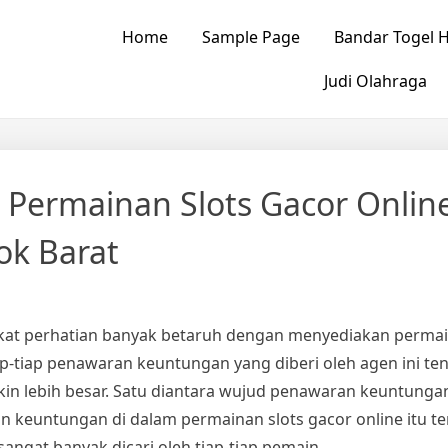
Home
Sample Page
Bandar Togel 
Judi Olahraga
 Permainan Slots Gacor Onlin
ok Barat
gikat perhatian banyak betaruh dengan menyediakan perm
-tiap penawaran keuntungan yang diberi oleh agen ini ten
in lebih besar. Satu diantara wujud penawaran keuntunga
n keuntungan di dalam permainan slots gacor online itu t
sangat banyak dicari oleh tiap-tiap pemain.