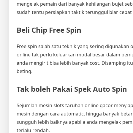
mengelak pemain dari banyak kehilangan bujet seba
sudah tentu persiapkan taktik terunggul biar cepat
Beli Chip Free Spin
Free spin salah satu teknik yang sering digunakan
online tak perlu keluarkan modal besar dalam pemuta
anda mengirit bisa lebih banyak cost. Disamping 
beting.
Tak boleh Pakai Spek Auto Spin
Sejumlah mesin slots taruhan online gacor menyiapk
mesin dengan cara automatic, hingga banyak beta
sungguh lebih baiknya apabila anda mengelak pema
terlalu rendah.