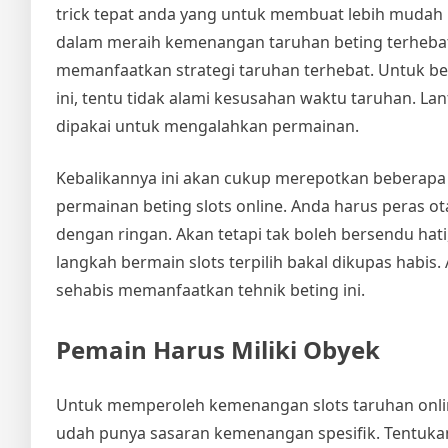
trick tepat anda yang untuk membuat lebih mudah k
dalam meraih kemenangan taruhan beting terhebat 
memanfaatkan strategi taruhan terhebat. Untuk b
ini, tentu tidak alami kesusahan waktu taruhan. Lan
dipakai untuk mengalahkan permainan.
Kebalikannya ini akan cukup merepotkan beberapa b
permainan beting slots online. Anda harus peras o
dengan ringan. Akan tetapi tak boleh bersendu hati,
langkah bermain slots terpilih bakal dikupas hab
sehabis memanfaatkan tehnik beting ini.
Pemain Harus Miliki Obyek
Untuk memperoleh kemenangan slots taruhan online
udah punya sasaran kemenangan spesifik. Tentuk