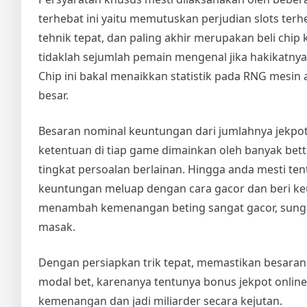
terhebat ini yaitu memutuskan perjudian slots terhe
tehnik tepat, dan paling akhir merupakan beli ch
tidaklah sejumlah pemain mengenal jika hakikatnya 
Chip ini bakal menaikkan statistik pada RNG mesi
besar.
Besaran nominal keuntungan dari jumlahnya jekpot on
ketentuan di tiap game dimainkan oleh banyak betto
tingkat persoalan berlainan. Hingga anda mesti t
keuntungan meluap dengan cara gacor dan beri k
menambah kemenangan beting sangat gacor, sungguh
masak.
Dengan persiapkan trik tepat, memastikan besara
modal bet, karenanya tentunya bonus jekpot online
kemenangan dan jadi miliarder secara kejutan.