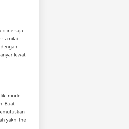
nline saja.
ta nilai
t dengan
ranyar lewat
liki model
h. Buat
 memutuskan
ah yakni the