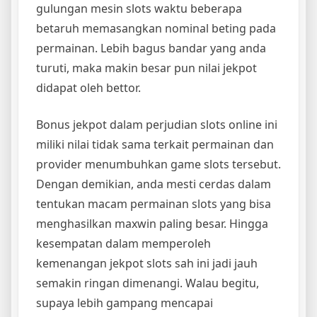
gulungan mesin slots waktu beberapa
betaruh memasangkan nominal beting pada
permainan. Lebih bagus bandar yang anda
turuti, maka makin besar pun nilai jekpot
didapat oleh bettor.
Bonus jekpot dalam perjudian slots online ini
miliki nilai tidak sama terkait permainan dan
provider menumbuhkan game slots tersebut.
Dengan demikian, anda mesti cerdas dalam
tentukan macam permainan slots yang bisa
menghasilkan maxwin paling besar. Hingga
kesempatan dalam memperoleh
kemenangan jekpot slots sah ini jadi jauh
semakin ringan dimenangi. Walau begitu,
supaya lebih gampang mencapai