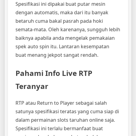
Spesifikasi ini dipakai buat putar mesin
dengan automatis, maka dari itu banyak
betaruh cuma bakal pasrah pada hoki
semata-mata. Oleh karenanya, sungguh lebih
baiknya apabila anda mengelak pemakaian
spek auto spin itu. Lantaran kesempatan
buat menang jekpot sangat rendah.
Pahami Info Live RTP
Teranyar
RTP atau Return to Player sebagai salah
satunya spesifikasi teratas yang cuma siap di
dalam permainan slots taruhan online saja.
Spesifikasi ini terlalu bermanfaat buat