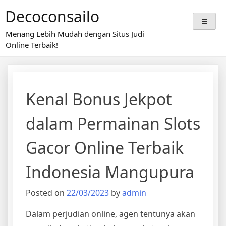
Skip
Decoconsailo
to
content
Menang Lebih Mudah dengan Situs Judi
Online Terbaik!
Kenal Bonus Jekpot
dalam Permainan Slots
Gacor Online Terbaik
Indonesia Mangupura
Posted on
22/03/2023
by
admin
Dalam perjudian online, agen tentunya akan