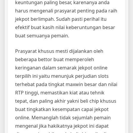
keuntungan paling besar, karenanya anda
harus mengenali prasyarat penting pada raih
jekpot berlimpah. Sudah pasti perihal itu
efektif buat kasih nilai keberuntungan besar
buat semuanya pemain.
Prasyarat khusus mesti dijalankan oleh
beberapa bettor buat memperoleh
keringanan dalam semarak jekpot online
terpilih ini yaitu menunjuk perjudian slots
terhebat pada tingkat maxwin besar dan nilai
RTP tinggi, memastikan kiat atau tehnik
tepat, dan paling akhir yakni beli chip khusus
buat tingkatkan kesempatan capai jekpot
online. Memanglah tidak sejumlah pemain
mengenal jika hakikatnya jekpot ini dapat