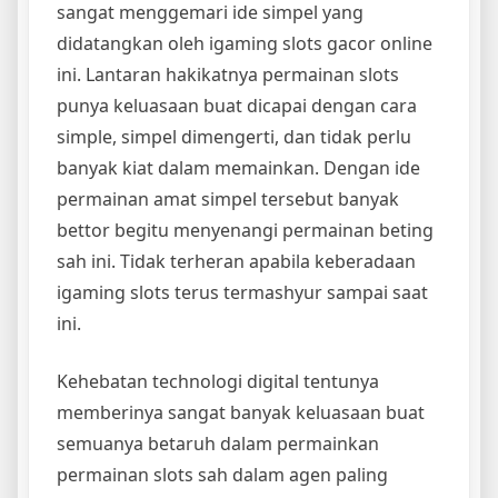
sangat menggemari ide simpel yang
didatangkan oleh igaming slots gacor online
ini. Lantaran hakikatnya permainan slots
punya keluasaan buat dicapai dengan cara
simple, simpel dimengerti, dan tidak perlu
banyak kiat dalam memainkan. Dengan ide
permainan amat simpel tersebut banyak
bettor begitu menyenangi permainan beting
sah ini. Tidak terheran apabila keberadaan
igaming slots terus termashyur sampai saat
ini.
Kehebatan technologi digital tentunya
memberinya sangat banyak keluasaan buat
semuanya betaruh dalam permainkan
permainan slots sah dalam agen paling