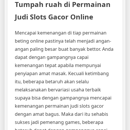
Tumpah ruah di Permainan
Judi Slots Gacor Online
Mencapai kemenangan di tiap permainan
beting online pastinya telah menjadi angan-
angan paling besar buat banyak bettor. Anda
dapat dengan gampangnya capai
kemenangan tepat apabila mempunyai
penyiapan amat masak. Kecuali ketimbang
itu, beberapa betaruh akan selalu
melaksanakan bervariasi usaha terbaik
supaya bisa dengan gampangnya mencapai
kemenangan permainan judi slots gacor
dengan amat bagus. Maka dari itu sehabis
sukses jadi pemenang games, beberapa