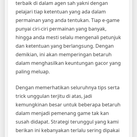
terbaik di dalam agen sah yakni dengan
pelajari tiap ketentuan yang ada dalam
permainan yang anda tentukan. Tiap e-game
punyai ciri-ciri permainan yang banyak,
hingga anda mesti selalu mengenali petunjuk
dan ketentuan yang berlangsung. Dengan
demikian, ini akan memperingan betaruh
dalam menghasilkan keuntungan gacor yang
paling meluap.
Dengan memerhatikan seluruhnya tips serta
trick unggulan terjitu di atas, jadi
kemungkinan besar untuk beberapa betaruh
dalam menjadi pemenang game tak kan
susah didapat. Strategi terunggul yang kami
berikan ini kebanyakan terlalu sering dipakai