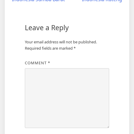
Leave a Reply
Your email address will not be published.
Required fields are marked
*
COMMENT
*