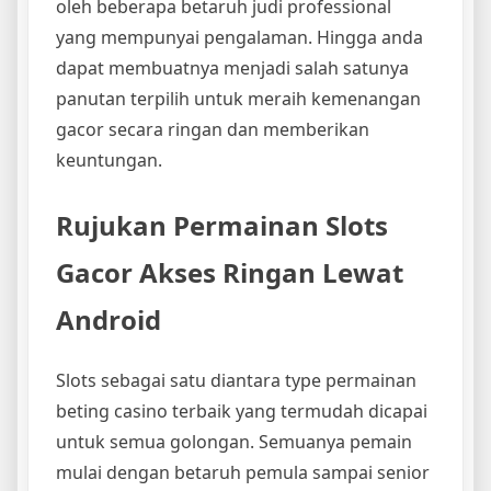
oleh beberapa betaruh judi professional
yang mempunyai pengalaman. Hingga anda
dapat membuatnya menjadi salah satunya
panutan terpilih untuk meraih kemenangan
gacor secara ringan dan memberikan
keuntungan.
Rujukan Permainan Slots
Gacor Akses Ringan Lewat
Android
Slots sebagai satu diantara type permainan
beting casino terbaik yang termudah dicapai
untuk semua golongan. Semuanya pemain
mulai dengan betaruh pemula sampai senior