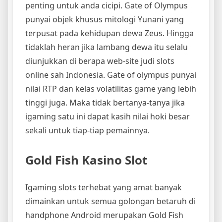
penting untuk anda cicipi. Gate of Olympus
punyai objek khusus mitologi Yunani yang
terpusat pada kehidupan dewa Zeus. Hingga
tidaklah heran jika lambang dewa itu selalu
diunjukkan di berapa web-site judi slots
online sah Indonesia. Gate of olympus punyai
nilai RTP dan kelas volatilitas game yang lebih
tinggi juga. Maka tidak bertanya-tanya jika
igaming satu ini dapat kasih nilai hoki besar
sekali untuk tiap-tiap pemainnya.
Gold Fish Kasino Slot
Igaming slots terhebat yang amat banyak
dimainkan untuk semua golongan betaruh di
handphone Android merupakan Gold Fish