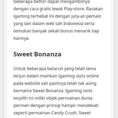
beberapa bettor dapat mengambilnya
dengan cara gratis lewat Play-store. Rasakan
igaming terhebat ini dengan juta-an pemain
yang lain dalam web sah Indonesia serta
temukan banyak sekali bonus menarik tiap
harinya.
Sweet Bonanza
Untuk beberapa betaruh yang telah lama
terjun dalam mainkan igaming slots online
pada website sah pastinya telah tak asing
bernama Sweet Bonanza. Igaming slots
terpilih ini miliki objek permainan dunia
permen dengan prinsip hampir mendekati
seperti permainan Candy Crush. Sweet