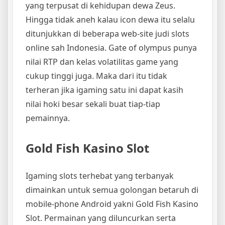
yang terpusat di kehidupan dewa Zeus.
Hingga tidak aneh kalau icon dewa itu selalu
ditunjukkan di beberapa web-site judi slots
online sah Indonesia. Gate of olympus punya
nilai RTP dan kelas volatilitas game yang
cukup tinggi juga. Maka dari itu tidak
terheran jika igaming satu ini dapat kasih
nilai hoki besar sekali buat tiap-tiap
pemainnya.
Gold Fish Kasino Slot
Igaming slots terhebat yang terbanyak
dimainkan untuk semua golongan betaruh di
mobile-phone Android yakni Gold Fish Kasino
Slot. Permainan yang diluncurkan serta