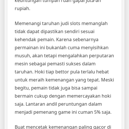
keuntungan tumpah ruah gapai juta-an
rupiah.
Memenangi taruhan judi slots memanglah
tidak dapat dipastikan sendiri sesuai
kehendak pemain. Karena sebenarnya
permainan ini bukanlah cuma menyisihkan
musuh, akan tetapi mengalahkan perputaran
mesin sebagai pemasti sukses dalam
taruhan. Hoki tiap bettor pula terlalu hebat
untuk meraih kemenangan yang tepat. Meski
begitu, pemain tidak juga bisa sampai
bermain cukup dengan memercayakan hoki
saja. Lantaran andil peruntungan dalam
menjadi pemenang game ini cuman 5% saja.
Buat mencetak kemenangan paling gacor di