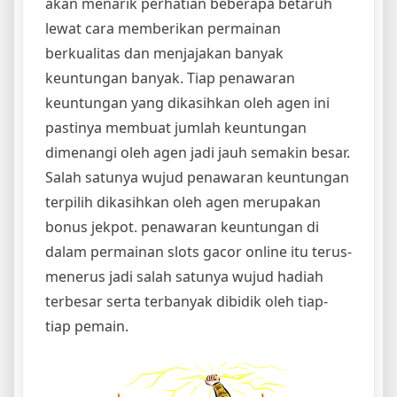
akan menarik perhatian beberapa betaruh
lewat cara memberikan permainan
berkualitas dan menjajakan banyak
keuntungan banyak. Tiap penawaran
keuntungan yang dikasihkan oleh agen ini
pastinya membuat jumlah keuntungan
dimenangi oleh agen jadi jauh semakin besar.
Salah satunya wujud penawaran keuntungan
terpilih dikasihkan oleh agen merupakan
bonus jekpot. penawaran keuntungan di
dalam permainan slots gacor online itu terus-
menerus jadi salah satunya wujud hadiah
terbesar serta terbanyak dibidik oleh tiap-
tiap pemain.