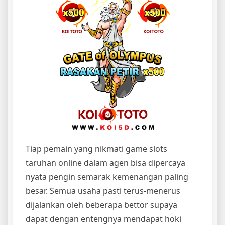
Tiap pemain yang nikmati game slots
taruhan online dalam agen bisa dipercaya
nyata pengin semarak kemenangan paling
besar. Semua usaha pasti terus-menerus
dijalankan oleh beberapa bettor supaya
dapat dengan entengnya mendapat hoki