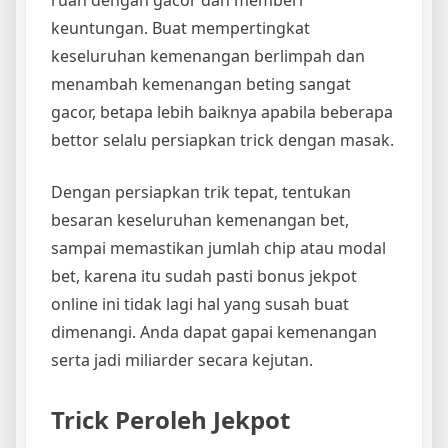
ruah dengan gacor dan memberi
keuntungan. Buat mempertingkat
keseluruhan kemenangan berlimpah dan
menambah kemenangan beting sangat
gacor, betapa lebih baiknya apabila beberapa
bettor selalu persiapkan trick dengan masak.
Dengan persiapkan trik tepat, tentukan
besaran keseluruhan kemenangan bet,
sampai memastikan jumlah chip atau modal
bet, karena itu sudah pasti bonus jekpot
online ini tidak lagi hal yang susah buat
dimenangi. Anda dapat gapai kemenangan
serta jadi miliarder secara kejutan.
Trick Peroleh Jekpot