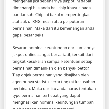
mengenali jika sebenarnya jekpot ini dapat
dimenangi bila anda beli chip khusus pada
bandar sah. Chip ini bakal mempertingkat
statistik di RNG mesin atau perputaran
permainan. Maka dari itu kemenangan anda
gapai besar sekali.
Besaran nominal keuntungan dari jumlahnya
jekpot online sangat bervariatif, terkait dari
tingkat kesukaran sampai ketentuan setiap
permainan dimainkan oleh banyak bettor.
Tiap objek permainan yang disajikan oleh
agen punya statistik serta tingkat kesusahan
berlainan. Maka dari itu anda harus tentukan
type permainan terhebat yang dapat
menghasilkan nominal keuntungan tumpah