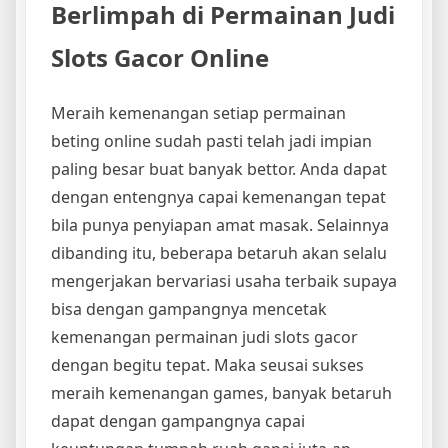
Berlimpah di Permainan Judi
Slots Gacor Online
Meraih kemenangan setiap permainan
beting online sudah pasti telah jadi impian
paling besar buat banyak bettor. Anda dapat
dengan entengnya capai kemenangan tepat
bila punya penyiapan amat masak. Selainnya
dibanding itu, beberapa betaruh akan selalu
mengerjakan bervariasi usaha terbaik supaya
bisa dengan gampangnya mencetak
kemenangan permainan judi slots gacor
dengan begitu tepat. Maka seusai sukses
meraih kemenangan games, banyak betaruh
dapat dengan gampangnya capai