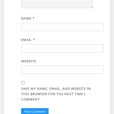
NAME
*
EMAIL
*
WEBSITE
SAVE MY NAME, EMAIL, AND WEBSITE IN
THIS BROWSER FOR THE NEXT TIME I
COMMENT.