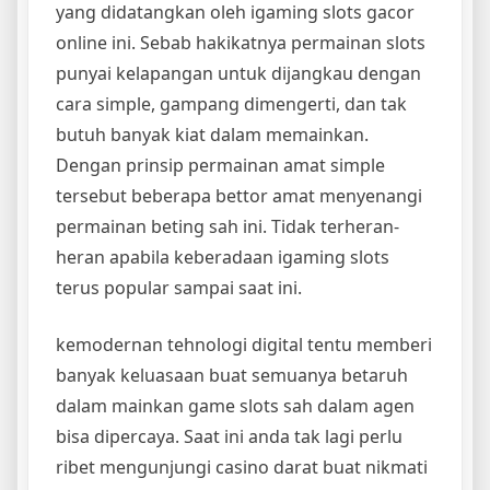
yang didatangkan oleh igaming slots gacor
online ini. Sebab hakikatnya permainan slots
punyai kelapangan untuk dijangkau dengan
cara simple, gampang dimengerti, dan tak
butuh banyak kiat dalam memainkan.
Dengan prinsip permainan amat simple
tersebut beberapa bettor amat menyenangi
permainan beting sah ini. Tidak terheran-
heran apabila keberadaan igaming slots
terus popular sampai saat ini.
kemodernan tehnologi digital tentu memberi
banyak keluasaan buat semuanya betaruh
dalam mainkan game slots sah dalam agen
bisa dipercaya. Saat ini anda tak lagi perlu
ribet mengunjungi casino darat buat nikmati