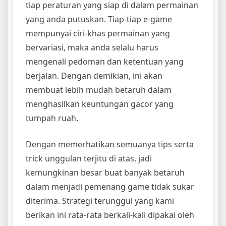
tiap peraturan yang siap di dalam permainan
yang anda putuskan. Tiap-tiap e-game
mempunyai ciri-khas permainan yang
bervariasi, maka anda selalu harus
mengenali pedoman dan ketentuan yang
berjalan. Dengan demikian, ini akan
membuat lebih mudah betaruh dalam
menghasilkan keuntungan gacor yang
tumpah ruah.
Dengan memerhatikan semuanya tips serta
trick unggulan terjitu di atas, jadi
kemungkinan besar buat banyak betaruh
dalam menjadi pemenang game tidak sukar
diterima. Strategi terunggul yang kami
berikan ini rata-rata berkali-kali dipakai oleh