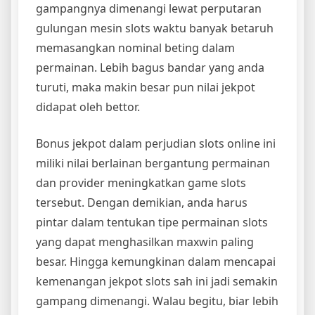
gampangnya dimenangi lewat perputaran
gulungan mesin slots waktu banyak betaruh
memasangkan nominal beting dalam
permainan. Lebih bagus bandar yang anda
turuti, maka makin besar pun nilai jekpot
didapat oleh bettor.
Bonus jekpot dalam perjudian slots online ini
miliki nilai berlainan bergantung permainan
dan provider meningkatkan game slots
tersebut. Dengan demikian, anda harus
pintar dalam tentukan tipe permainan slots
yang dapat menghasilkan maxwin paling
besar. Hingga kemungkinan dalam mencapai
kemenangan jekpot slots sah ini jadi semakin
gampang dimenangi. Walau begitu, biar lebih