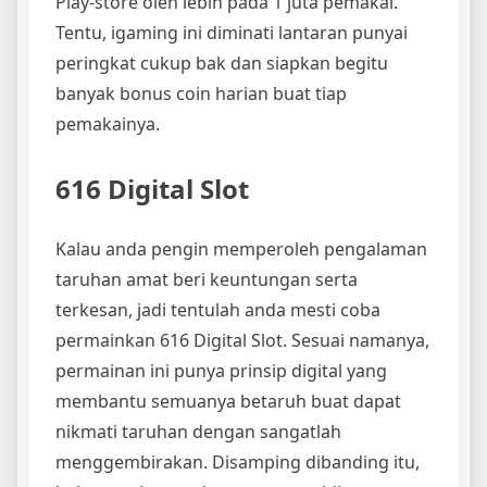
Play-store oleh lebih pada 1 juta pemakai.
Tentu, igaming ini diminati lantaran punyai
peringkat cukup bak dan siapkan begitu
banyak bonus coin harian buat tiap
pemakainya.
616 Digital Slot
Kalau anda pengin memperoleh pengalaman
taruhan amat beri keuntungan serta
terkesan, jadi tentulah anda mesti coba
permainkan 616 Digital Slot. Sesuai namanya,
permainan ini punya prinsip digital yang
membantu semuanya betaruh buat dapat
nikmati taruhan dengan sangatlah
menggembirakan. Disamping dibanding itu,