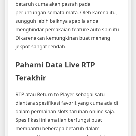
betaruh cuma akan pasrah pada
peruntungan semata-mata. Oleh karena itu,
sungguh lebih baiknya apabila anda
menghindar pemakaian feature auto spin itu.
Dikarenakan kemungkinan buat menang
jekpot sangat rendah.
Pahami Data Live RTP
Terakhir
RTP atau Return to Player sebagai satu
diantara spesifikasi favorit yang cuma ada di
dalam permainan slots taruhan online saja.
Spesifikasi ini amatlah berfungsi buat
membantu beberapa betaruh dalam