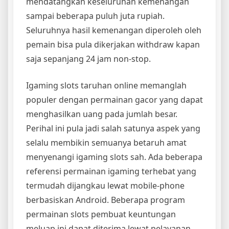
mendatangkan keseluruhan kemenangan
sampai beberapa puluh juta rupiah.
Seluruhnya hasil kemenangan diperoleh oleh
pemain bisa pula dikerjakan withdraw kapan
saja sepanjang 24 jam non-stop.
Igaming slots taruhan online memanglah
populer dengan permainan gacor yang dapat
menghasilkan uang pada jumlah besar.
Perihal ini pula jadi salah satunya aspek yang
selalu membikin semuanya betaruh amat
menyenangi igaming slots sah. Ada beberapa
referensi permainan igaming terhebat yang
termudah dijangkau lewat mobile-phone
berbasiskan Android. Beberapa program
permainan slots pembuat keuntungan
meluap ini dapat diterima lewat pelayanan