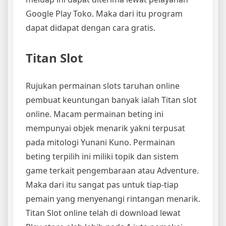
Google Play Toko. Maka dari itu program
dapat didapat dengan cara gratis.
Titan Slot
Rujukan permainan slots taruhan online
pembuat keuntungan banyak ialah Titan slot
online. Macam permainan beting ini
mempunyai objek menarik yakni terpusat
pada mitologi Yunani Kuno. Permainan
beting terpilih ini miliki topik dan sistem
game terkait pengembaraan atau Adventure.
Maka dari itu sangat pas untuk tiap-tiap
pemain yang menyenangi rintangan menarik.
Titan Slot online telah di download lewat