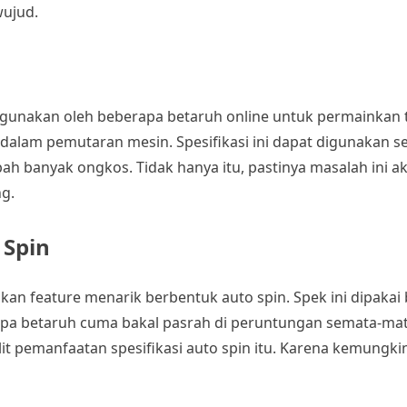
wujud.
 digunakan oleh beberapa betaruh online untuk permainkan 
 dalam pemutaran mesin. Spesifikasi ini dapat digunakan s
h banyak ongkos. Tidak hanya itu, pastinya masalah ini ak
g.
 Spin
kan feature menarik berbentuk auto spin. Spek ini dipakai 
apa betaruh cuma bakal pasrah di peruntungan semata-mat
it pemanfaatan spesifikasi auto spin itu. Karena kemungk