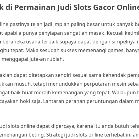
 di Permainan Judi Slots Gacor Onlin
e pastinya telah jadi impian paling besar untuk banyak be
apabila punya penyiapan sangatlah masak. Kecuali ketimb
 beraneka usaha terbaik supaya dapat dengan simpelnya
egitu tepat. Maka sesudah sukses memenangi games, bany
menggapai juta-an rupiah.
klah dapat ditetapkan sendiri sesuai sama kehendak pema
kkan musuh, tetapi menundukkan perputaran mesin seba
sangat baik buat meraih kemenangan yang tepat. Walaupun 
cayakan hoki saja. Lantaran peranan peruntungan dalam
 slots online dapat dipercaya, karena itu anda butuh tehni
enangan beting. Strategi judi slots online terhebat ini am