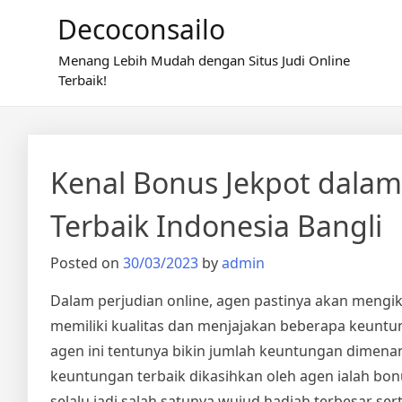
Skip
Decoconsailo
to
content
Menang Lebih Mudah dengan Situs Judi Online
Terbaik!
Kenal Bonus Jekpot dalam
Terbaik Indonesia Bangli
Posted on
30/03/2023
by
admin
Dalam perjudian online, agen pastinya akan mengi
memiliki kualitas dan menjajakan beberapa keuntu
agen ini tentunya bikin jumlah keuntungan dimenan
keuntungan terbaik dikasihkan oleh agen ialah bon
selalu jadi salah satunya wujud hadiah terbesar ser