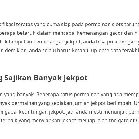
ifikasi teratas yang cuma siap pada permainan slots taruha
beberapa betaruh dalam mencapai kemenangan gacor dan nil
ntuk tampilkan kemenangan jekpot, anda bisa pula denga
 demikian, anda selalu harus ketahui up-date data terakhir
 Sajikan Banyak Jekpot
an yang banyak. Beberapa ratus permainan yang ada mempu
yak permainan yang sediakan jumlah jekpot berlimpah. U
 gapai keuntungan jekpot, jadi anda mesti menunjuk per
n terbaik yang menyiapkan jekpot meluap ialah the gate of