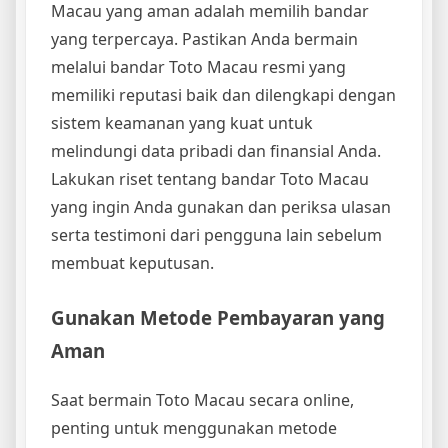
Macau yang aman adalah memilih bandar
yang terpercaya. Pastikan Anda bermain
melalui bandar Toto Macau resmi yang
memiliki reputasi baik dan dilengkapi dengan
sistem keamanan yang kuat untuk
melindungi data pribadi dan finansial Anda.
Lakukan riset tentang bandar Toto Macau
yang ingin Anda gunakan dan periksa ulasan
serta testimoni dari pengguna lain sebelum
membuat keputusan.
Gunakan Metode Pembayaran yang
Aman
Saat bermain Toto Macau secara online,
penting untuk menggunakan metode