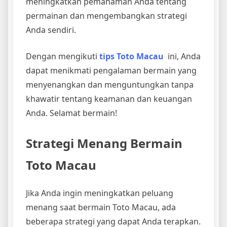
meningkatkan pemahaman Anda tentang
permainan dan mengembangkan strategi
Anda sendiri.
Dengan mengikuti
tips Toto Macau
ini, Anda
dapat menikmati pengalaman bermain yang
menyenangkan dan menguntungkan tanpa
khawatir tentang keamanan dan keuangan
Anda. Selamat bermain!
Strategi Menang Bermain
Toto Macau
Jika Anda ingin meningkatkan peluang
menang saat bermain Toto Macau, ada
beberapa strategi yang dapat Anda terapkan.