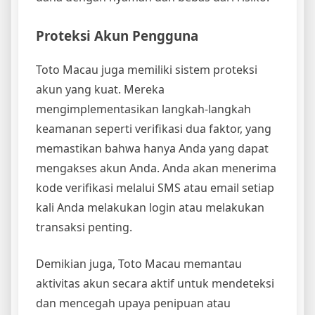
Proteksi Akun Pengguna
Toto Macau juga memiliki sistem proteksi
akun yang kuat. Mereka
mengimplementasikan langkah-langkah
keamanan seperti verifikasi dua faktor, yang
memastikan bahwa hanya Anda yang dapat
mengakses akun Anda. Anda akan menerima
kode verifikasi melalui SMS atau email setiap
kali Anda melakukan login atau melakukan
transaksi penting.
Demikian juga, Toto Macau memantau
aktivitas akun secara aktif untuk mendeteksi
dan mencegah upaya penipuan atau