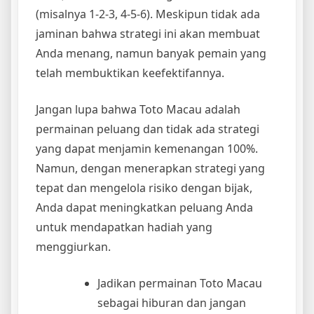
(misalnya 1-2-3, 4-5-6). Meskipun tidak ada
jaminan bahwa strategi ini akan membuat
Anda menang, namun banyak pemain yang
telah membuktikan keefektifannya.
Jangan lupa bahwa Toto Macau adalah
permainan peluang dan tidak ada strategi
yang dapat menjamin kemenangan 100%.
Namun, dengan menerapkan strategi yang
tepat dan mengelola risiko dengan bijak,
Anda dapat meningkatkan peluang Anda
untuk mendapatkan hadiah yang
menggiurkan.
Jadikan permainan Toto Macau
sebagai hiburan dan jangan