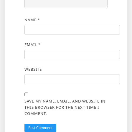
NAME
*
EMAIL
*
WEBSITE
SAVE MY NAME, EMAIL, AND WEBSITE IN
THIS BROWSER FOR THE NEXT TIME I
COMMENT.