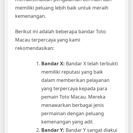
memiliki peluang lebih baik untuk meraih
kemenangan.
Berikut ini adalah beberapa bandar Toto
Macau terpercaya yang kami
rekomendasikan:
Bandar X:
Bandar X telah terbukti
memiliki reputasi yang baik
dalam memberikan pelayanan
yang terpercaya kepada para
pemain Toto Macau. Mereka
menawarkan berbagai jenis
permainan dengan peluang
kemenangan yang adil.
Bandar Y:
Bandar Y sangat diakui