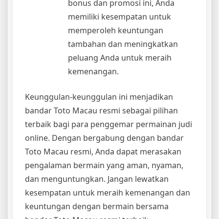
bonus dan promosi ini, Anda
memiliki kesempatan untuk
memperoleh keuntungan
tambahan dan meningkatkan
peluang Anda untuk meraih
kemenangan.
Keunggulan-keunggulan ini menjadikan
bandar Toto Macau resmi sebagai pilihan
terbaik bagi para penggemar permainan judi
online. Dengan bergabung dengan bandar
Toto Macau resmi, Anda dapat merasakan
pengalaman bermain yang aman, nyaman,
dan menguntungkan. Jangan lewatkan
kesempatan untuk meraih kemenangan dan
keuntungan dengan bermain bersama