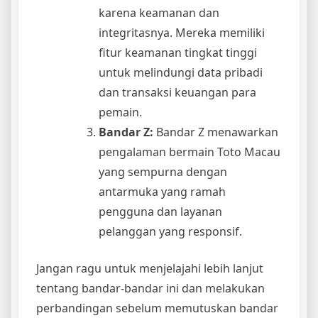
karena keamanan dan
integritasnya. Mereka memiliki
fitur keamanan tingkat tinggi
untuk melindungi data pribadi
dan transaksi keuangan para
pemain.
Bandar Z:
Bandar Z menawarkan
pengalaman bermain Toto Macau
yang sempurna dengan
antarmuka yang ramah
pengguna dan layanan
pelanggan yang responsif.
Jangan ragu untuk menjelajahi lebih lanjut
tentang bandar-bandar ini dan melakukan
perbandingan sebelum memutuskan bandar