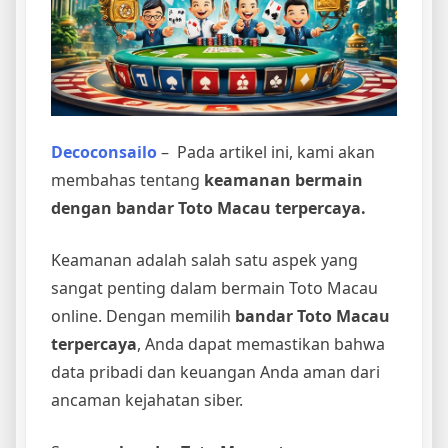
Decoconsailo
– Pada artikel ini, kami akan
membahas tentang
keamanan bermain
dengan bandar Toto Macau terpercaya.
Keamanan adalah salah satu aspek yang
sangat penting dalam bermain Toto Macau
online. Dengan memilih
bandar Toto Macau
terpercaya
, Anda dapat memastikan bahwa
data pribadi dan keuangan Anda aman dari
ancaman kejahatan siber.