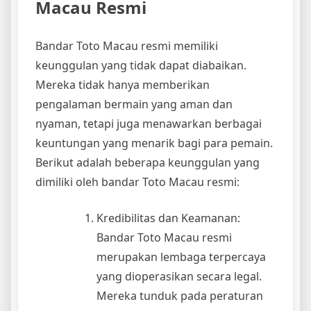
Macau Resmi
Bandar Toto Macau resmi memiliki
keunggulan yang tidak dapat diabaikan.
Mereka tidak hanya memberikan
pengalaman bermain yang aman dan
nyaman, tetapi juga menawarkan berbagai
keuntungan yang menarik bagi para pemain.
Berikut adalah beberapa keunggulan yang
dimiliki oleh bandar Toto Macau resmi:
Kredibilitas dan Keamanan:
Bandar Toto Macau resmi
merupakan lembaga terpercaya
yang dioperasikan secara legal.
Mereka tunduk pada peraturan