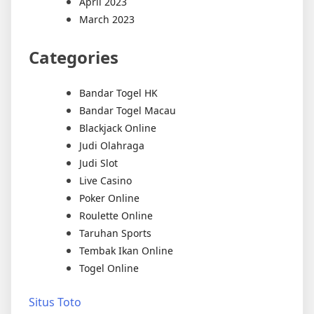
April 2023
March 2023
Categories
Bandar Togel HK
Bandar Togel Macau
Blackjack Online
Judi Olahraga
Judi Slot
Live Casino
Poker Online
Roulette Online
Taruhan Sports
Tembak Ikan Online
Togel Online
Situs Toto