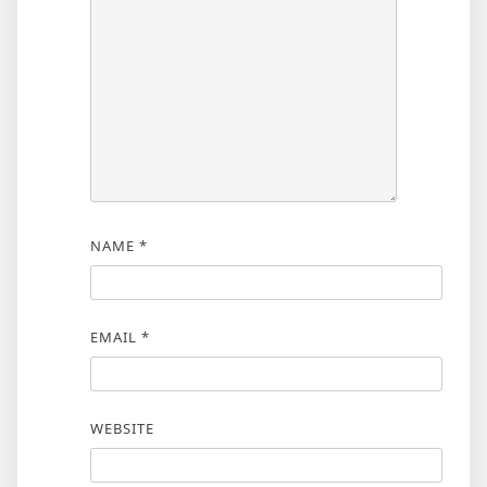
NAME
*
EMAIL
*
WEBSITE