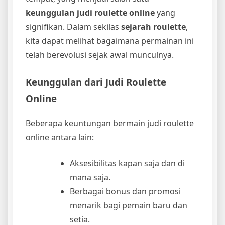
keunggulan judi roulette online
yang
signifikan. Dalam sekilas
sejarah roulette
,
kita dapat melihat bagaimana permainan ini
telah berevolusi sejak awal munculnya.
Keunggulan dari Judi Roulette
Online
Beberapa keuntungan bermain judi roulette
online antara lain:
Aksesibilitas kapan saja dan di
mana saja.
Berbagai bonus dan promosi
menarik bagi pemain baru dan
setia.