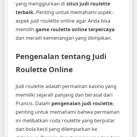
yang menggiurkan di
situs judi roulette
terbaik.
Penting untuk memahami aspek-
aspek judi roulette online agar Anda bisa
memilih
game roulette online terpercaya
dan meraih kemenangan yang diimpikan.
Pengenalan tentang Judi
Roulette Online
Judi roulette adalah permainan kasino yang
memiliki sejarah panjang dan berasal dari
Prancis. Dalam
pengenalan judi roulette
,
penting untuk memahami bahwa permainan
ini melibatkan roda roulette yang berputar
dan bola kecil yang dilemparkan ke