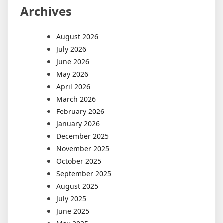
Archives
August 2026
July 2026
June 2026
May 2026
April 2026
March 2026
February 2026
January 2026
December 2025
November 2025
October 2025
September 2025
August 2025
July 2025
June 2025