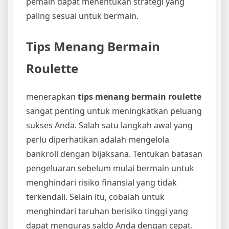
pemain dapat menentukan strategi yang
paling sesuai untuk bermain.
Tips Menang Bermain
Roulette
menerapkan
tips menang bermain roulette
sangat penting untuk meningkatkan peluang
sukses Anda. Salah satu langkah awal yang
perlu diperhatikan adalah mengelola
bankroll dengan bijaksana. Tentukan batasan
pengeluaran sebelum mulai bermain untuk
menghindari risiko finansial yang tidak
terkendali. Selain itu, cobalah untuk
menghindari taruhan berisiko tinggi yang
dapat menguras saldo Anda dengan cepat.