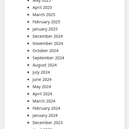
May 2025
April 2025
March 2025
February 2025
January 2025
December 2024
November 2024
October 2024
September 2024
August 2024
July 2024
June 2024
May 2024
April 2024
March 2024
February 2024
January 2024
December 2023