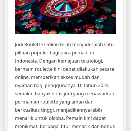
Judi Roulette Online telah menjadi salah satu
pilihan populer bagi para pemain di
Indonesia. Dengan kemajuan teknologi,
bermain roulette kini dapat dilakukan secara
online, memberikan akses mudah dan
nyaman bagi penggunanya. Di tahun 2024,
semakin banyak situs judi yang menawarkan
permainan roulette yang aman dan
berkualitas tinggi, menjadikannya lebih
menarik untuk dicoba. Pemain kini dapat
menikmati berbagai fitur menarik dan bonus