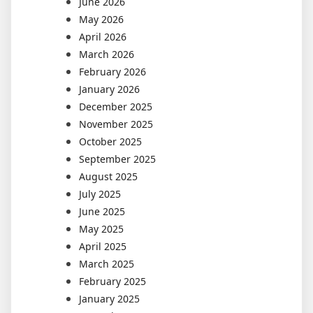
June 2026
May 2026
April 2026
March 2026
February 2026
January 2026
December 2025
November 2025
October 2025
September 2025
August 2025
July 2025
June 2025
May 2025
April 2025
March 2025
February 2025
January 2025