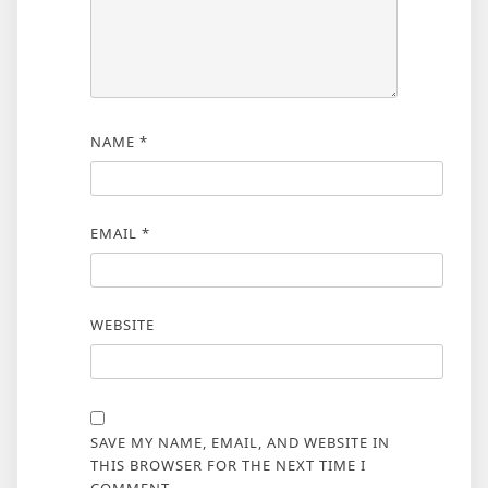
NAME
*
EMAIL
*
WEBSITE
SAVE MY NAME, EMAIL, AND WEBSITE IN
THIS BROWSER FOR THE NEXT TIME I
COMMENT.