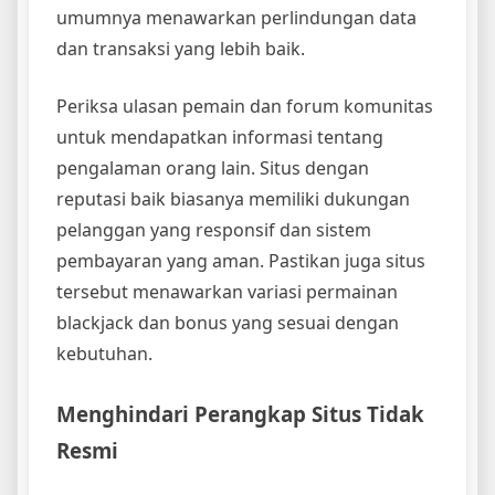
umumnya menawarkan perlindungan data
dan transaksi yang lebih baik.
Periksa ulasan pemain dan forum komunitas
untuk mendapatkan informasi tentang
pengalaman orang lain. Situs dengan
reputasi baik biasanya memiliki dukungan
pelanggan yang responsif dan sistem
pembayaran yang aman. Pastikan juga situs
tersebut menawarkan variasi permainan
blackjack dan bonus yang sesuai dengan
kebutuhan.
Menghindari Perangkap Situs Tidak
Resmi