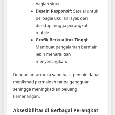
bagian situs.
Desain Responsif:
Sesuai untuk
berbagai ukuran layar, dari
desktop hingga perangkat
mobile.
Grafik Berkualitas Tinggi:
Membuat pengalaman bermain
lebih menarik dan
menyenangkan.
Dengan antarmuka yang baik, pemain dapat
menikmati permainan tanpa gangguan,
sehingga meningkatkan peluang
kemenangan.
Aksesibilitas di Berbagai Perangkat