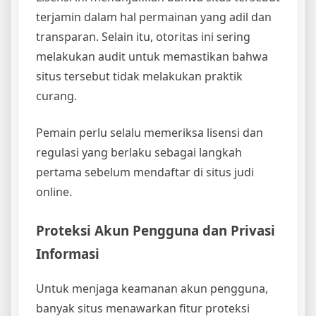
terjamin dalam hal permainan yang adil dan
transparan. Selain itu, otoritas ini sering
melakukan audit untuk memastikan bahwa
situs tersebut tidak melakukan praktik
curang.
Pemain perlu selalu memeriksa lisensi dan
regulasi yang berlaku sebagai langkah
pertama sebelum mendaftar di situs judi
online.
Proteksi Akun Pengguna dan Privasi
Informasi
Untuk menjaga keamanan akun pengguna,
banyak situs menawarkan fitur proteksi