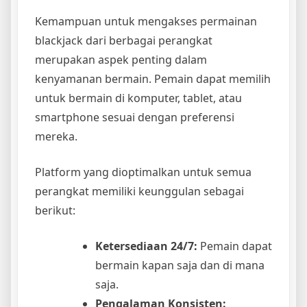
Kemampuan untuk mengakses permainan
blackjack dari berbagai perangkat
merupakan aspek penting dalam
kenyamanan bermain. Pemain dapat memilih
untuk bermain di komputer, tablet, atau
smartphone sesuai dengan preferensi
mereka.
Platform yang dioptimalkan untuk semua
perangkat memiliki keunggulan sebagai
berikut:
Ketersediaan 24/7:
Pemain dapat
bermain kapan saja dan di mana
saja.
Pengalaman Konsisten: