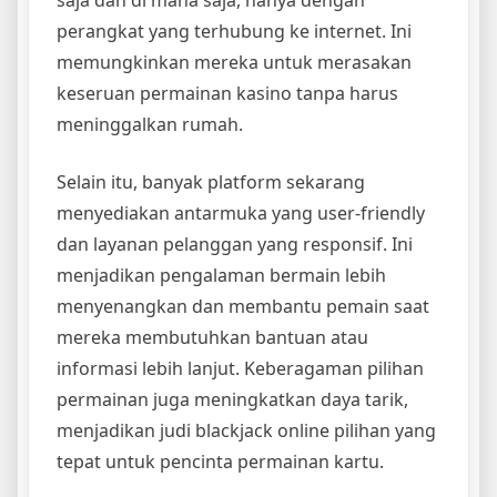
saja dan di mana saja, hanya dengan
perangkat yang terhubung ke internet. Ini
memungkinkan mereka untuk merasakan
keseruan permainan kasino tanpa harus
meninggalkan rumah.
Selain itu, banyak platform sekarang
menyediakan antarmuka yang user-friendly
dan layanan pelanggan yang responsif. Ini
menjadikan pengalaman bermain lebih
menyenangkan dan membantu pemain saat
mereka membutuhkan bantuan atau
informasi lebih lanjut. Keberagaman pilihan
permainan juga meningkatkan daya tarik,
menjadikan judi blackjack online pilihan yang
tepat untuk pencinta permainan kartu.