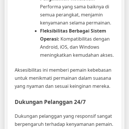
Performa yang sama baiknya di
semua perangkat, menjamin
kenyamanan selama permainan.
Fleksibilitas Berbagai Sistem
Operasi:
Kompatibilitas dengan
Android, iOS, dan Windows
meningkatkan kemudahan akses.
Aksesibilitas ini memberi pemain kebebasan
untuk menikmati permainan dalam suasana
yang nyaman dan sesuai keinginan mereka.
Dukungan Pelanggan 24/7
Dukungan pelanggan yang responsif sangat
berpengaruh terhadap kenyamanan pemain.