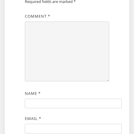
Required fields are marked
*
COMMENT
*
NAME
*
EMAIL
*