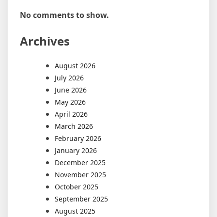
No comments to show.
Archives
August 2026
July 2026
June 2026
May 2026
April 2026
March 2026
February 2026
January 2026
December 2025
November 2025
October 2025
September 2025
August 2025