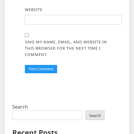
WEBSITE
SAVE MY NAME, EMAIL, AND WEBSITE IN
THIS BROWSER FOR THE NEXT TIME I
COMMENT.
Search
Search
Recent Posts