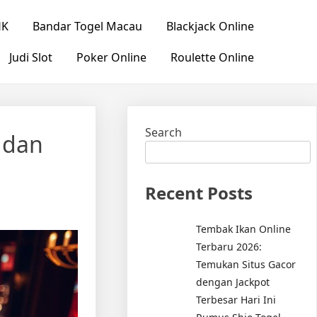
HK
Bandar Togel Macau
Blackjack Online
Judi Slot
Poker Online
Roulette Online
Search
 dan
Recent Posts
Tembak Ikan Online
Terbaru 2026:
Temukan Situs Gacor
dengan Jackpot
Terbesar Hari Ini