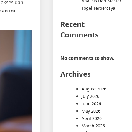
Analisis Dari Master
 akses dan
Togel Terpercaya
an ini
Recent
Comments
No comments to show.
Archives
August 2026
July 2026
June 2026
May 2026
April 2026
March 2026