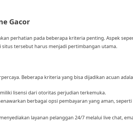
ine Gacor
kan perhatian pada beberapa kriteria penting. Aspek sepe
dari situs tersebut harus menjadi pertimbangan utama.
rpercaya. Beberapa kriteria yang bisa dijadikan acuan adala
miliki lisensi dari otoritas perjudian terkemuka.
g menawarkan berbagai opsi pembayaran yang aman, seperti e
k menyediakan layanan pelanggan 24/7 melalui live chat, emai