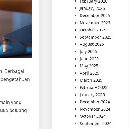
February 2026
January 2026
December 2025
November 2025
October 2025
September 2025
August 2025
July 2025
June 2025
May 2025
n. Berbagai
April 2025
n pengetahuan
March 2025
February 2025
January 2025
December 2024
main yang
November 2024
buka peluang
October 2024
September 2024