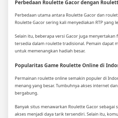
Perbedaan Roulette Gacor dengan Roulett
Perbedaan utama antara Roulette Gacor dan roulet
Roulette Gacor sering kali menyediakan RTP yang le
Selain itu, beberapa versi Gacor juga menyertakan fit
tersedia dalam roulette tradisional. Pemain dapat
untuk memenangkan hadiah besar.
Popularitas Game Roulette Online di Indo
Permainan roulette online semakin populer di Ind
menang yang besar. Tumbuhnya akses internet da
bergabung.
Banyak situs menawarkan Roulette Gacor sebagai s
akses menjadi daya tarik tersendiri. Selain itu, k