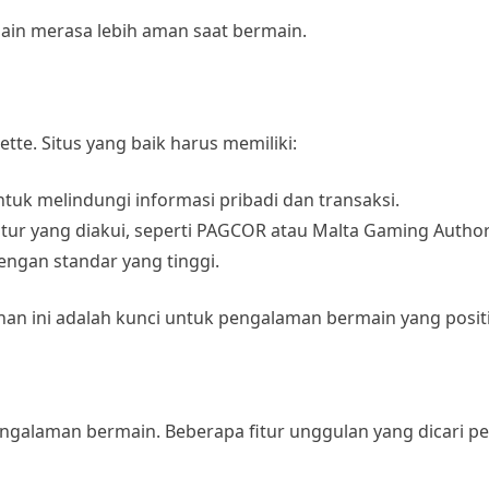
ain merasa lebih aman saat bermain.
tte. Situs yang baik harus memiliki:
untuk melindungi informasi pribadi dan transaksi.
atur yang diakui, seperti PAGCOR atau Malta Gaming Authori
ngan standar yang tinggi.
an ini adalah kunci untuk pengalaman bermain yang positi
engalaman bermain. Beberapa fitur unggulan yang dicari p