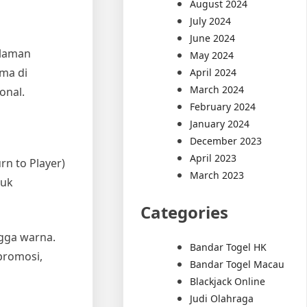
August 2024
July 2024
June 2024
alaman
May 2024
ma di
April 2024
March 2024
onal.
February 2024
January 2024
December 2023
April 2023
n to Player)
March 2023
tuk
Categories
ngga warna.
Bandar Togel HK
promosi,
Bandar Togel Macau
Blackjack Online
Judi Olahraga