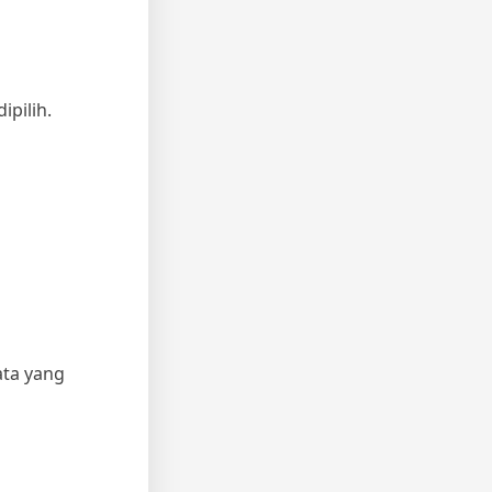
ipilih.
ata yang