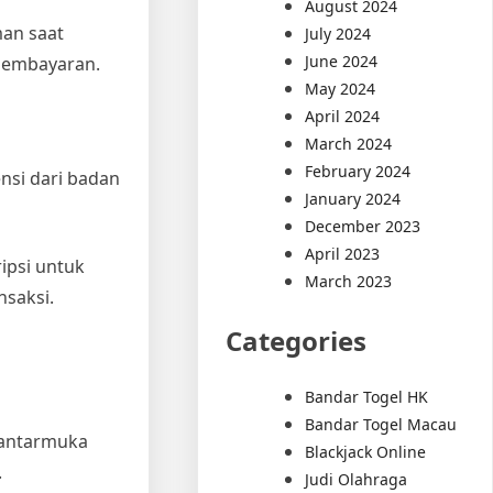
August 2024
man saat
July 2024
June 2024
 pembayaran.
May 2024
April 2024
March 2024
February 2024
ensi dari badan
January 2024
December 2023
April 2023
ipsi untuk
March 2023
nsaksi.
Categories
Bandar Togel HK
Bandar Togel Macau
 antarmuka
Blackjack Online
.
Judi Olahraga