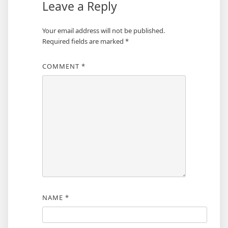
Leave a Reply
Your email address will not be published.
Required fields are marked
*
COMMENT
*
NAME
*