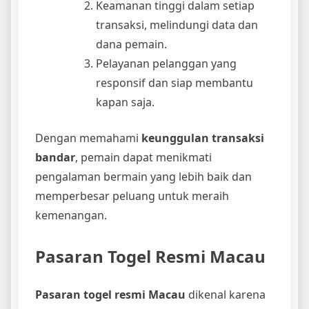
Keamanan tinggi dalam setiap
transaksi, melindungi data dan
dana pemain.
Pelayanan pelanggan yang
responsif dan siap membantu
kapan saja.
Dengan memahami
keunggulan transaksi
bandar
, pemain dapat menikmati
pengalaman bermain yang lebih baik dan
memperbesar peluang untuk meraih
kemenangan.
Pasaran Togel Resmi Macau
Pasaran togel resmi Macau
dikenal karena