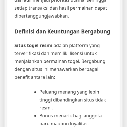
dan adil menjadi prioritas utama, sehingga
setiap transaksi dan hasil permainan dapat
dipertanggungjawabkan.
Definisi dan Keuntungan Bergabung
Situs togel resmi
adalah platform yang
terverifikasi dan memiliki lisensi untuk
menjalankan permainan togel. Bergabung
dengan situs ini menawarkan berbagai
benefit antara lain:
Peluang menang yang lebih
tinggi dibandingkan situs tidak
resmi.
Bonus menarik bagi anggota
baru maupun loyalitas.