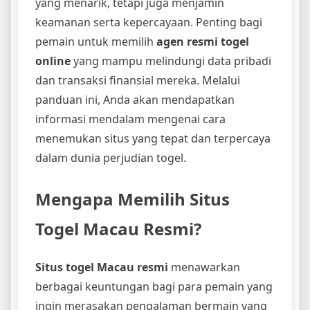
yang menarik, tetapi juga menjamin
keamanan serta kepercayaan. Penting bagi
pemain untuk memilih
agen resmi togel
online
yang mampu melindungi data pribadi
dan transaksi finansial mereka. Melalui
panduan ini, Anda akan mendapatkan
informasi mendalam mengenai cara
menemukan situs yang tepat dan terpercaya
dalam dunia perjudian togel.
Mengapa Memilih Situs
Togel Macau Resmi?
Situs togel Macau resmi
menawarkan
berbagai keuntungan bagi para pemain yang
ingin merasakan pengalaman bermain yang