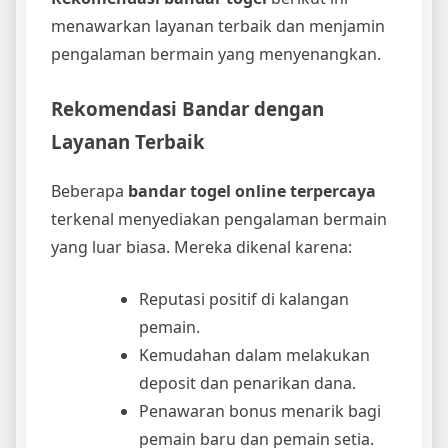
menawarkan layanan terbaik dan menjamin
pengalaman bermain yang menyenangkan.
Rekomendasi Bandar dengan
Layanan Terbaik
Beberapa
bandar togel online terpercaya
terkenal menyediakan pengalaman bermain
yang luar biasa. Mereka dikenal karena:
Reputasi positif di kalangan
pemain.
Kemudahan dalam melakukan
deposit dan penarikan dana.
Penawaran bonus menarik bagi
pemain baru dan pemain setia.