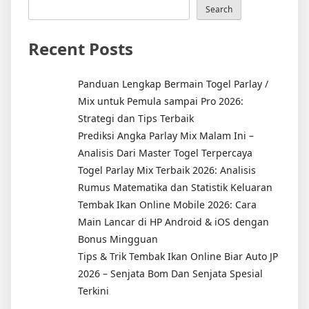
Search
Recent Posts
Panduan Lengkap Bermain Togel Parlay /
Mix untuk Pemula sampai Pro 2026:
Strategi dan Tips Terbaik
Prediksi Angka Parlay Mix Malam Ini –
Analisis Dari Master Togel Terpercaya
Togel Parlay Mix Terbaik 2026: Analisis
Rumus Matematika dan Statistik Keluaran
Tembak Ikan Online Mobile 2026: Cara
Main Lancar di HP Android & iOS dengan
Bonus Mingguan
Tips & Trik Tembak Ikan Online Biar Auto JP
2026 – Senjata Bom Dan Senjata Spesial
Terkini