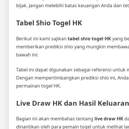
bijak. Jangan melebihi batas keuangan Anda dan te
Tabel Shio Togel HK
Berikut ini kami sajikan
tabel shio togel HK
yang be
memberikan prediksi shio yang mungkin membawa k
bawah ini:
Tabel ini dapat digunakan sebagai referensi untuk 
Dengan mempertimbangkan prediksi shio ini, And
permainan togel HK.
Live Draw HK dan Hasil Keluara
Bagian ini akan membahas tentang
live draw HK
d
dinantikan oleh para pemain togel untuk melihat 