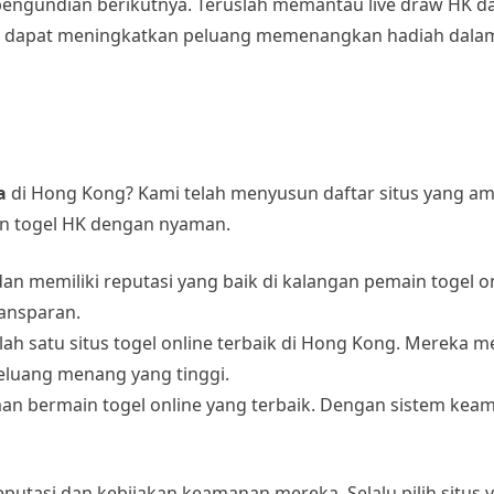
ngundian berikutnya. Teruslah memantau live draw HK d
nda dapat meningkatkan peluang memenangkan hadiah dal
a
di Hong Kong? Kami telah menyusun daftar situs yang a
in togel HK dengan nyaman.
 dan memiliki reputasi yang baik di kalangan pemain togel o
ansparan.
salah satu situs togel online terbaik di Hong Kong. Mereka
eluang menang yang tinggi.
an bermain togel online yang terbaik. Dengan sistem kea
putasi dan kebijakan keamanan mereka. Selalu pilih situs 