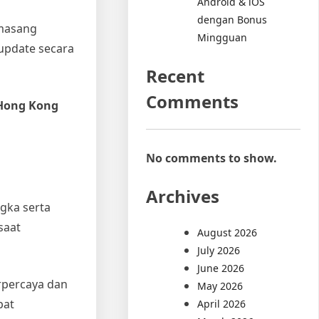
Android & iOS
dengan Bonus
emasang
Mingguan
update secara
Recent
Comments
 Hong Kong
No comments to show.
Archives
gka serta
saat
August 2026
July 2026
June 2026
rpercaya dan
May 2026
pat
April 2026