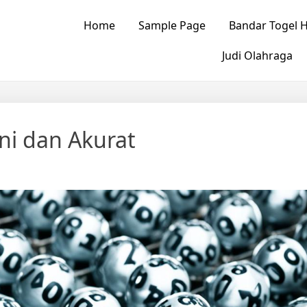
Home
Sample Page
Bandar Togel 
Judi Olahraga
ni dan Akurat