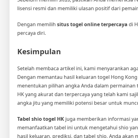
lisensi resmi dan memiliki ulasan positif dari pemain
Dengan memilih
situs togel online terpercaya
di H
percaya diri.
Kesimpulan
Setelah membaca artikel ini, kami menyarankan ag
Dengan memantau hasil keluaran togel Hong Kong 
menentukan pilihan angka Anda dalam permainan to
HK yang akurat dan terpercaya yang telah kami saj
angka jitu yang memiliki potensi besar untuk mun
Tabel shio togel HK
juga memberikan informasi ya
memanfaatkan tabel ini untuk mengetahui shio 
hasil keluaran, prediksi, dan tabel shio, Anda ak