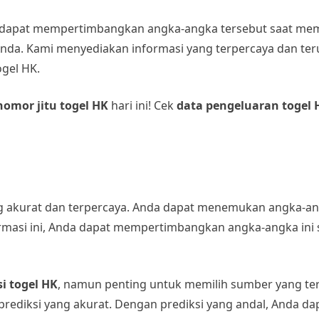
a dapat mempertimbangkan angka-angka tersebut saat m
da. Kami menyediakan informasi yang terpercaya dan ter
gel HK.
nomor jitu togel HK
hari ini! Cek
data pengeluaran togel
 akurat dan terpercaya. Anda dapat menemukan angka-an
rmasi ini, Anda dapat mempertimbangkan angka-angka ini 
si togel HK
, namun penting untuk memilih sumber yang te
rediksi yang akurat. Dengan prediksi yang andal, Anda da