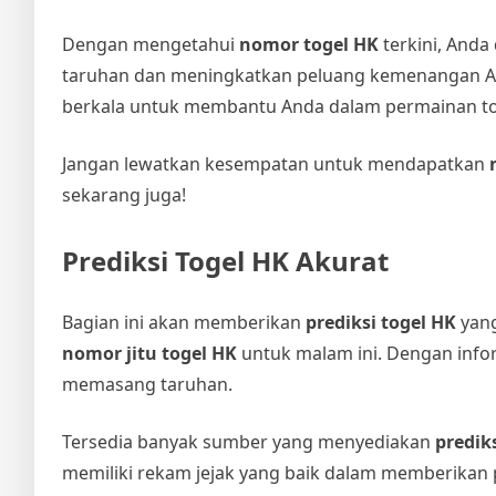
Dengan mengetahui
nomor togel HK
terkini, And
taruhan dan meningkatkan peluang kemenangan An
berkala untuk membantu Anda dalam permainan to
Jangan lewatkan kesempatan untuk mendapatkan
sekarang juga!
Prediksi Togel HK Akurat
Bagian ini akan memberikan
prediksi togel HK
yang
nomor jitu togel HK
untuk malam ini. Dengan info
memasang taruhan.
Tersedia banyak sumber yang menyediakan
predik
memiliki rekam jejak yang baik dalam memberikan p