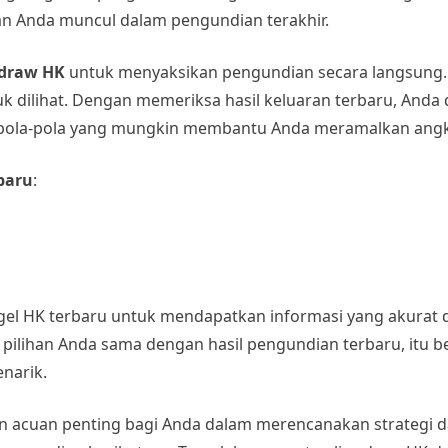
n Anda muncul dalam pengundian terakhir.
 draw HK
untuk menyaksikan pengundian secara langsung. S
uk dilihat. Dengan memeriksa hasil keluaran terbaru, Anda
a pola-pola yang mungkin membantu Anda meramalkan angk
rbaru
:
togel HK terbaru untuk mendapatkan informasi yang akurat 
lihan Anda sama dengan hasil pengundian terbaru, itu be
narik.
kan acuan penting bagi Anda dalam merencanakan strategi 