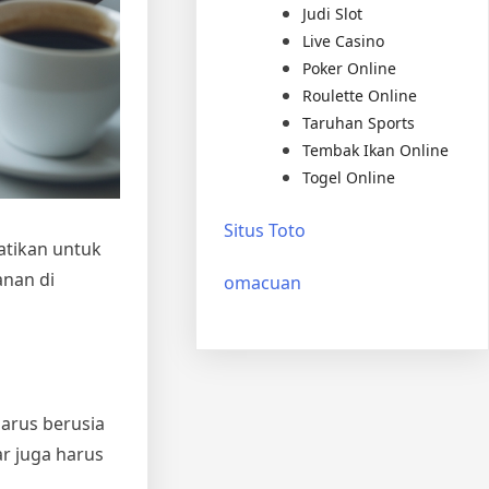
Judi Slot
Live Casino
Poker Online
Roulette Online
Taruhan Sports
Tembak Ikan Online
Togel Online
Situs Toto
atikan untuk
anan di
omacuan
arus berusia
ar juga harus