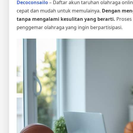
Decoconsailo
– Daftar akun taruhan olahraga onli
cepat dan mudah untuk memulainya.
Dengan meng
tanpa mengalami kesulitan yang berarti.
Proses 
penggemar olahraga yang ingin berpartisipasi.