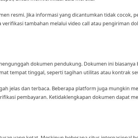
men resmi. Jika informasi yang dicantumkan tidak cocok, 
verifikasi tambahan melalui video call atau pengiriman d
 mengunggah dokumen pendukung. Dokumen ini biasanya 
amat tempat tinggal, seperti tagihan utilitas atau kontrak s
h jelas dan terbaca. Beberapa platform juga mungkin me
erifikasi pembayaran. Ketidaklengkapan dokumen dapat m
turan yang ketat. Meskipun beberapa situs internasional b