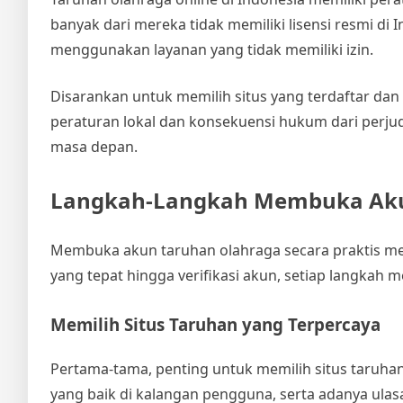
banyak dari mereka tidak memiliki lisensi resmi d
menggunakan layanan yang tidak memiliki izin.
Disarankan untuk memilih situs yang terdaftar dan 
peraturan lokal dan konsekuensi hukum dari perju
masa depan.
Langkah-Langkah Membuka Akun
Membuka akun taruhan olahraga secara praktis mem
yang tepat hingga verifikasi akun, setiap langkah m
Memilih Situs Taruhan yang Terpercaya
Pertama-tama, penting untuk memilih situs taruhan y
yang baik di kalangan pengguna, serta adanya ulasan