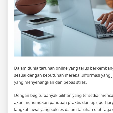
Dalam dunia taruhan online yang terus berkembang
sesuai dengan kebutuhan mereka. Informasi yang
yang menyenangkan dan bebas stres.
Dengan begitu banyak pilihan yang tersedia, menc
akan menemukan panduan praktis dan tips berha
langkah awal yang sukses dalam taruhan olahraga o