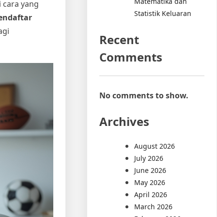
Matematika dan
i cara yang
Statistik Keluaran
endaftar
agi
Recent
Comments
No comments to show.
Archives
August 2026
July 2026
June 2026
May 2026
April 2026
March 2026