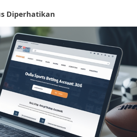
s Diperhatikan