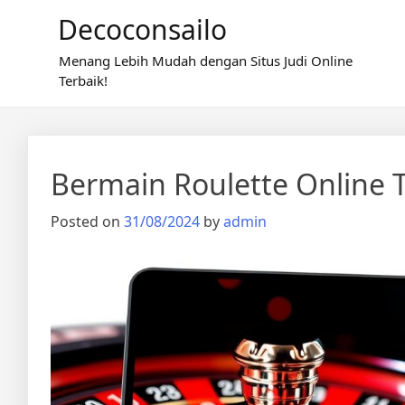
Skip
Decoconsailo
to
content
Menang Lebih Mudah dengan Situs Judi Online
Terbaik!
Bermain Roulette Online T
Posted on
31/08/2024
by
admin