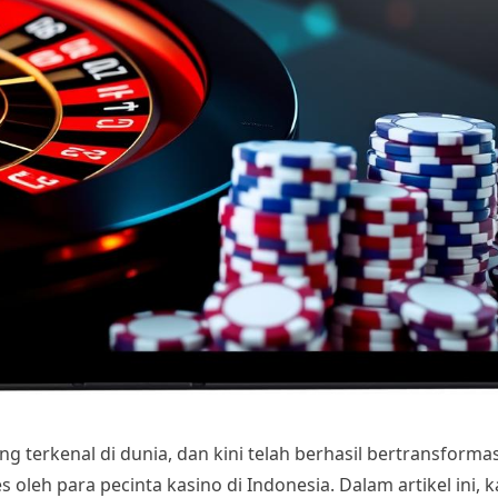
ng terkenal di dunia, dan kini telah berhasil bertransforma
oleh para pecinta kasino di Indonesia. Dalam artikel ini, 