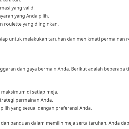
masi yang valid.
aran yang Anda pilih.
 roulette yang diinginkan.
 siap untuk melakukan taruhan dan menikmati permainan ro
ggaran dan gaya bermain Anda. Berikut adalah beberapa t
 maksimum di setiap meja.
strategi permainan Anda.
pilih yang sesuai dengan preferensi Anda.
dan panduan dalam memilih meja serta taruhan, Anda dap