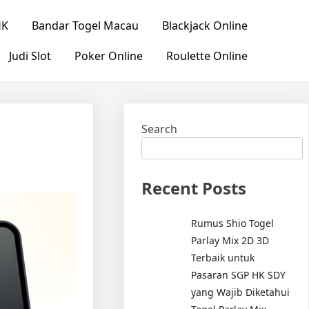
HK
Bandar Togel Macau
Blackjack Online
Judi Slot
Poker Online
Roulette Online
Search
Recent Posts
Rumus Shio Togel
Parlay Mix 2D 3D
Terbaik untuk
Pasaran SGP HK SDY
yang Wajib Diketahui