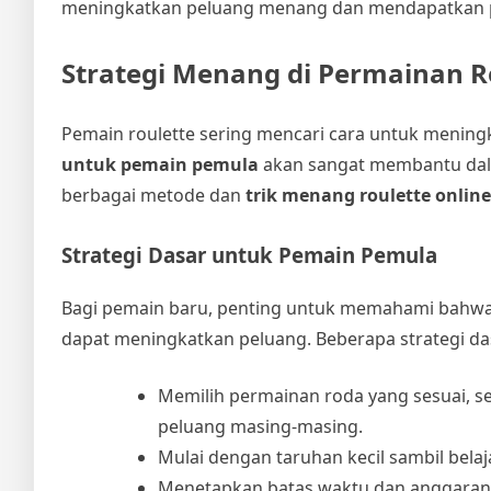
meningkatkan peluang menang dan mendapatkan p
Strategi Menang di Permainan R
Pemain roulette sering mencari cara untuk meni
untuk pemain pemula
akan sangat membantu dala
berbagai metode dan
trik menang roulette online
Strategi Dasar untuk Pemain Pemula
Bagi pemain baru, penting untuk memahami bahw
dapat meningkatkan peluang. Beberapa strategi das
Memilih permainan roda yang sesuai, 
peluang masing-masing.
Mulai dengan taruhan kecil sambil be
Menetapkan batas waktu dan anggaran 