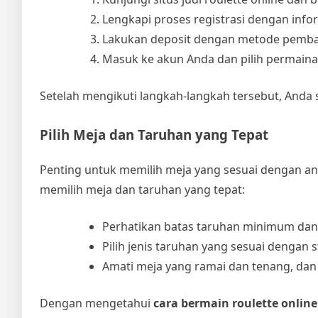
Lengkapi proses registrasi dengan infor
Lakukan deposit dengan metode pembay
Masuk ke akun Anda dan pilih permainan
Setelah mengikuti langkah-langkah tersebut, Anda
Pilih Meja dan Taruhan yang Tepat
Penting untuk memilih meja yang sesuai dengan an
memilih meja dan taruhan yang tepat:
Perhatikan batas taruhan minimum dan
Pilih jenis taruhan yang sesuai dengan 
Amati meja yang ramai dan tenang, dan 
Dengan mengetahui
cara bermain roulette online