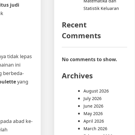
Matematika dan
itus judi
Statistik Keluaran
uk
Recent
Comments
ya tidak lepas
No comments to show.
ainan ini
g berbeda-
Archives
roulette
yang
August 2026
July 2026
June 2026
May 2026
 pada abad ke-
April 2026
March 2026
elah