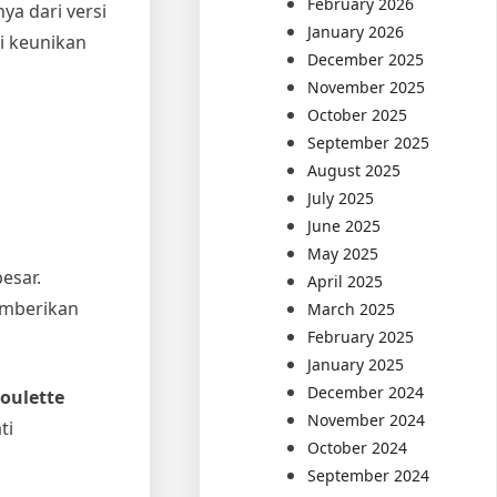
February 2026
a dari versi
January 2026
 keunikan
December 2025
November 2025
October 2025
September 2025
August 2025
July 2025
June 2025
May 2025
esar.
April 2025
emberikan
March 2025
February 2025
January 2025
December 2024
oulette
November 2024
ti
October 2024
September 2024