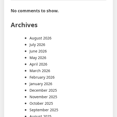
No comments to show.
Archives
August 2026
July 2026
June 2026
May 2026
April 2026
March 2026
February 2026
January 2026
December 2025
November 2025
October 2025
September 2025
August 2025