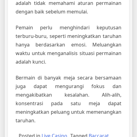
adalah tidak memahami aturan permainan
dengan baik sebelum memulai.
Pemain perlu menghindari keputusan
terburu-buru, seperti meningkatkan taruhan
hanya berdasarkan emosi. Meluangkan
waktu untuk menganalisis situasi permainan
adalah kunci.
Bermain di banyak meja secara bersamaan
juga dapat mengurangi fokus dan
mengakibatkan kesalahan. Alih-alih,
konsentrasi pada satu meja dapat
meningkatkan peluang untuk memenangkan
taruhan.
Posted in
Live Casino
Tagged
Baccarat