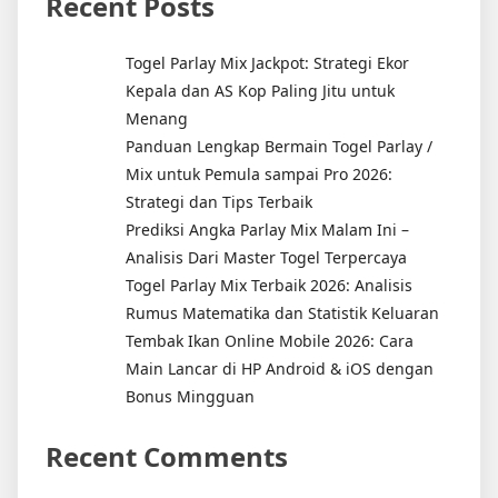
Recent Posts
Togel Parlay Mix Jackpot: Strategi Ekor
Kepala dan AS Kop Paling Jitu untuk
Menang
Panduan Lengkap Bermain Togel Parlay /
Mix untuk Pemula sampai Pro 2026:
Strategi dan Tips Terbaik
Prediksi Angka Parlay Mix Malam Ini –
Analisis Dari Master Togel Terpercaya
Togel Parlay Mix Terbaik 2026: Analisis
Rumus Matematika dan Statistik Keluaran
Tembak Ikan Online Mobile 2026: Cara
Main Lancar di HP Android & iOS dengan
Bonus Mingguan
Recent Comments