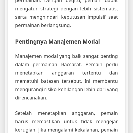
permainan. Dengan begitu, pemain dapat
mengatur strategi dengan lebih sistematis,
serta menghindari keputusan impulsif saat
permainan berlangsung.
Pentingnya Manajemen Modal
Manajemen modal yang baik sangat penting
dalam permainan Baccarat. Pemain perlu
menetapkan anggaran tertentu dan
mematuhi batasan tersebut. Ini membantu
mengurangi risiko kehilangan lebih dari yang
direncanakan.
Setelah menetapkan anggaran, pemain
harus memastikan untuk tidak mengejar
kerugian. Jika mengalami kekalahan, pemain