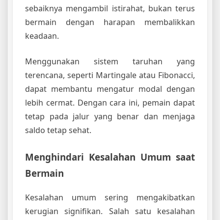
sebaiknya mengambil istirahat, bukan terus
bermain dengan harapan membalikkan
keadaan.
Menggunakan sistem taruhan yang
terencana, seperti Martingale atau Fibonacci,
dapat membantu mengatur modal dengan
lebih cermat. Dengan cara ini, pemain dapat
tetap pada jalur yang benar dan menjaga
saldo tetap sehat.
Menghindari Kesalahan Umum saat
Bermain
Kesalahan umum sering mengakibatkan
kerugian signifikan. Salah satu kesalahan