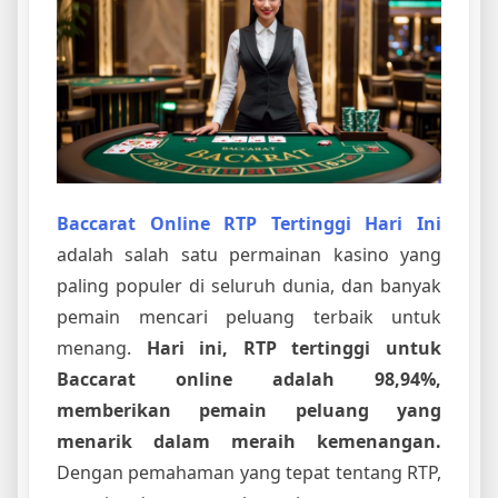
Baccarat Online RTP Tertinggi Hari Ini
adalah salah satu permainan kasino yang
paling populer di seluruh dunia, dan banyak
pemain mencari peluang terbaik untuk
menang.
Hari ini, RTP tertinggi untuk
Baccarat online adalah 98,94%,
memberikan pemain peluang yang
menarik dalam meraih kemenangan.
Dengan pemahaman yang tepat tentang RTP,