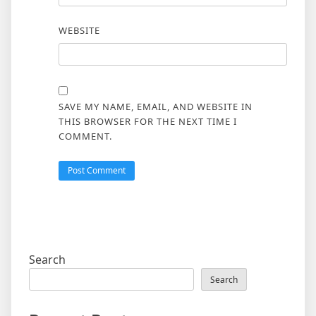
WEBSITE
SAVE MY NAME, EMAIL, AND WEBSITE IN
THIS BROWSER FOR THE NEXT TIME I
COMMENT.
Search
Search