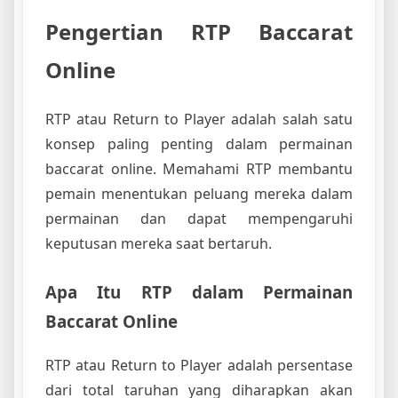
Pengertian RTP Baccarat
Online
RTP atau Return to Player adalah salah satu
konsep paling penting dalam permainan
baccarat online. Memahami RTP membantu
pemain menentukan peluang mereka dalam
permainan dan dapat mempengaruhi
keputusan mereka saat bertaruh.
Apa Itu RTP dalam Permainan
Baccarat Online
RTP atau Return to Player adalah persentase
dari total taruhan yang diharapkan akan