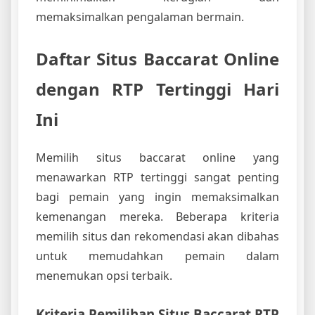
memaksimalkan pengalaman bermain.
Daftar Situs Baccarat Online
dengan RTP Tertinggi Hari
Ini
Memilih situs baccarat online yang
menawarkan RTP tertinggi sangat penting
bagi pemain yang ingin memaksimalkan
kemenangan mereka. Beberapa kriteria
memilih situs dan rekomendasi akan dibahas
untuk memudahkan pemain dalam
menemukan opsi terbaik.
Kriteria Pemilihan Situs Baccarat RTP