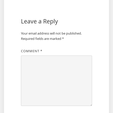
Leave a Reply
Your email address will not be published.
Required fields are marked
*
COMMENT
*