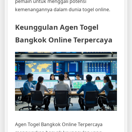
pemain untuk menggali potensi
kemenangannya dalam dunia togel online.
Keunggulan Agen Togel
Bangkok Online Terpercaya
Agen Togel Bangkok Online Terpercaya