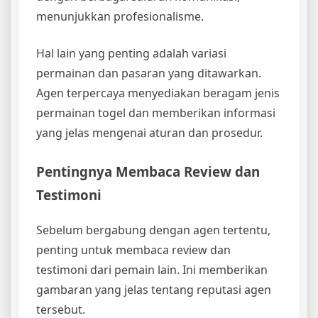
menunjukkan profesionalisme.
Hal lain yang penting adalah variasi
permainan dan pasaran yang ditawarkan.
Agen terpercaya menyediakan beragam jenis
permainan togel dan memberikan informasi
yang jelas mengenai aturan dan prosedur.
Pentingnya Membaca Review dan
Testimoni
Sebelum bergabung dengan agen tertentu,
penting untuk membaca review dan
testimoni dari pemain lain. Ini memberikan
gambaran yang jelas tentang reputasi agen
tersebut.