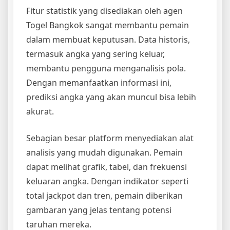
Fitur statistik yang disediakan oleh agen
Togel Bangkok sangat membantu pemain
dalam membuat keputusan. Data historis,
termasuk angka yang sering keluar,
membantu pengguna menganalisis pola.
Dengan memanfaatkan informasi ini,
prediksi angka yang akan muncul bisa lebih
akurat.
Sebagian besar platform menyediakan alat
analisis yang mudah digunakan. Pemain
dapat melihat grafik, tabel, dan frekuensi
keluaran angka. Dengan indikator seperti
total jackpot dan tren, pemain diberikan
gambaran yang jelas tentang potensi
taruhan mereka.