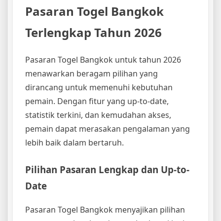
Pasaran Togel Bangkok
Terlengkap Tahun 2026
Pasaran Togel Bangkok untuk tahun 2026
menawarkan beragam pilihan yang
dirancang untuk memenuhi kebutuhan
pemain. Dengan fitur yang up-to-date,
statistik terkini, dan kemudahan akses,
pemain dapat merasakan pengalaman yang
lebih baik dalam bertaruh.
Pilihan Pasaran Lengkap dan Up-to-
Date
Pasaran Togel Bangkok menyajikan pilihan