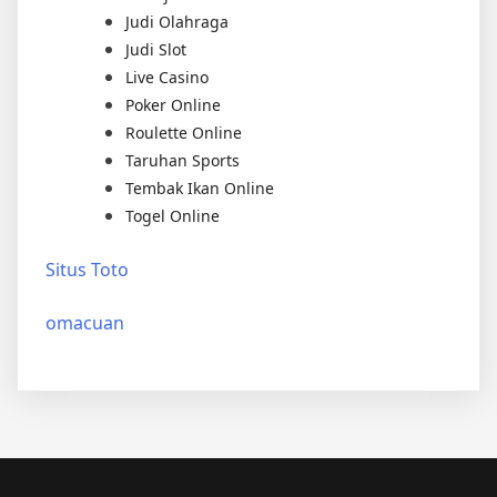
Judi Olahraga
Judi Slot
Live Casino
Poker Online
Roulette Online
Taruhan Sports
Tembak Ikan Online
Togel Online
Situs Toto
omacuan