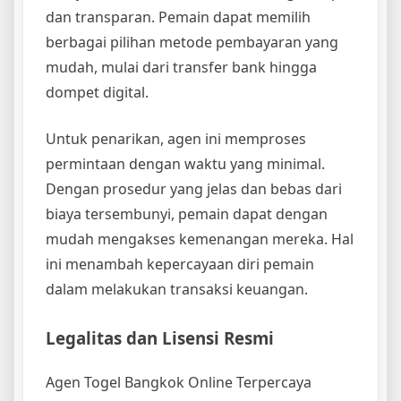
dan transparan. Pemain dapat memilih
berbagai pilihan metode pembayaran yang
mudah, mulai dari transfer bank hingga
dompet digital.
Untuk penarikan, agen ini memproses
permintaan dengan waktu yang minimal.
Dengan prosedur yang jelas dan bebas dari
biaya tersembunyi, pemain dapat dengan
mudah mengakses kemenangan mereka. Hal
ini menambah kepercayaan diri pemain
dalam melakukan transaksi keuangan.
Legalitas dan Lisensi Resmi
Agen Togel Bangkok Online Terpercaya