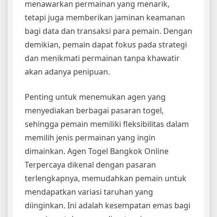
menawarkan permainan yang menarik,
tetapi juga memberikan jaminan keamanan
bagi data dan transaksi para pemain. Dengan
demikian, pemain dapat fokus pada strategi
dan menikmati permainan tanpa khawatir
akan adanya penipuan.
Penting untuk menemukan agen yang
menyediakan berbagai pasaran togel,
sehingga pemain memiliki fleksibilitas dalam
memilih jenis permainan yang ingin
dimainkan. Agen Togel Bangkok Online
Terpercaya dikenal dengan pasaran
terlengkapnya, memudahkan pemain untuk
mendapatkan variasi taruhan yang
diinginkan. Ini adalah kesempatan emas bagi