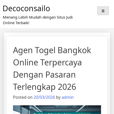
Skip
Decoconsailo
to
content
Menang Lebih Mudah dengan Situs Judi
Online Terbaik!
Agen Togel Bangkok
Online Terpercaya
Dengan Pasaran
Terlengkap 2026
Posted on
20/03/2026
by
admin