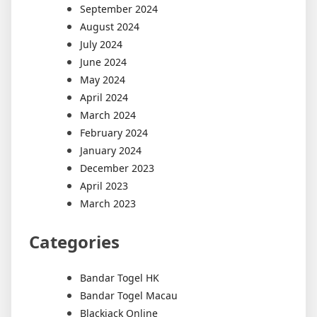
September 2024
August 2024
July 2024
June 2024
May 2024
April 2024
March 2024
February 2024
January 2024
December 2023
April 2023
March 2023
Categories
Bandar Togel HK
Bandar Togel Macau
Blackjack Online