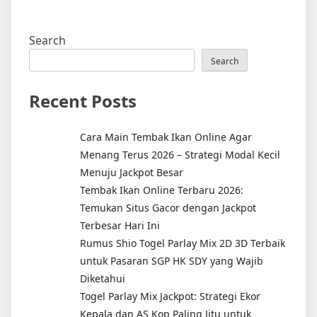
Search
Search
Recent Posts
Cara Main Tembak Ikan Online Agar
Menang Terus 2026 – Strategi Modal Kecil
Menuju Jackpot Besar
Tembak Ikan Online Terbaru 2026:
Temukan Situs Gacor dengan Jackpot
Terbesar Hari Ini
Rumus Shio Togel Parlay Mix 2D 3D Terbaik
untuk Pasaran SGP HK SDY yang Wajib
Diketahui
Togel Parlay Mix Jackpot: Strategi Ekor
Kepala dan AS Kop Paling Jitu untuk