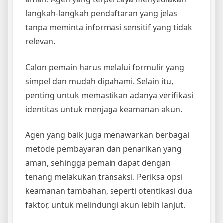
langkah-langkah pendaftaran yang jelas
tanpa meminta informasi sensitif yang tidak
relevan.
Calon pemain harus melalui formulir yang
simpel dan mudah dipahami. Selain itu,
penting untuk memastikan adanya verifikasi
identitas untuk menjaga keamanan akun.
Agen yang baik juga menawarkan berbagai
metode pembayaran dan penarikan yang
aman, sehingga pemain dapat dengan
tenang melakukan transaksi. Periksa opsi
keamanan tambahan, seperti otentikasi dua
faktor, untuk melindungi akun lebih lanjut.