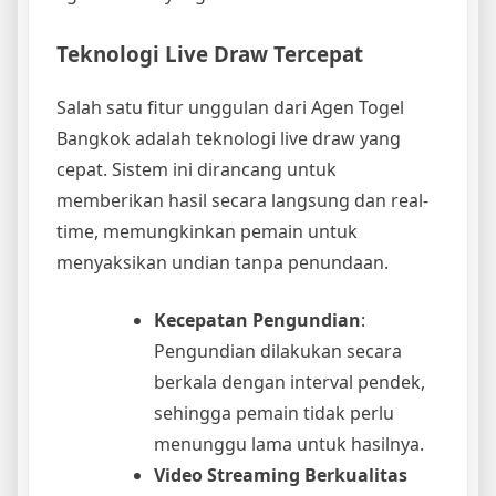
Teknologi Live Draw Tercepat
Salah satu fitur unggulan dari Agen Togel
Bangkok adalah teknologi live draw yang
cepat. Sistem ini dirancang untuk
memberikan hasil secara langsung dan real-
time, memungkinkan pemain untuk
menyaksikan undian tanpa penundaan.
Kecepatan Pengundian
:
Pengundian dilakukan secara
berkala dengan interval pendek,
sehingga pemain tidak perlu
menunggu lama untuk hasilnya.
Video Streaming Berkualitas