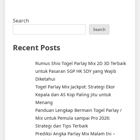
Search
Search
Recent Posts
Rumus Shio Togel Parlay Mix 2D 3D Terbaik
untuk Pasaran SGP HK SDY yang Wajib
Diketahui
Togel Parlay Mix Jackpot: Strategi Ekor
Kepala dan AS Kop Paling Jitu untuk
Menang
Panduan Lengkap Bermain Togel Parlay /
Mix untuk Pemula sampai Pro 2026:
Strategi dan Tips Terbaik
Prediksi Angka Parlay Mix Malam Ini –