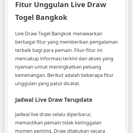
Fitur Unggulan Live Draw
Togel Bangkok
Live Draw Togel Bangkok menawarkan
berbagai fitur yang memberikan pengalaman
terbaik bagi para pemain. Fitur-fitur ini
mencakup informasi terkini dan akses yang
nyaman untuk meningkatkan peluang
kemenangan. Berikut adalah beberapa fitur
unggulan yang patut dicatat.
Jadwal Live Draw Terupdate
Jadwal live draw selalu diperbarui,
memastikan pemain tidak ketinggalan
momen penting. Draw dilakukan secara