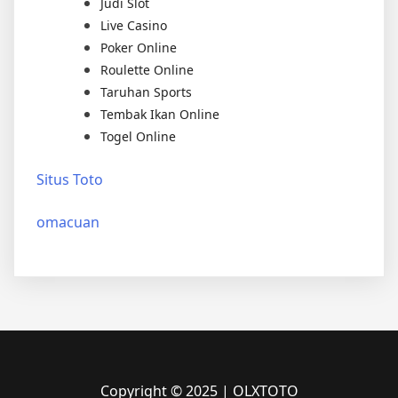
Judi Slot
Live Casino
Poker Online
Roulette Online
Taruhan Sports
Tembak Ikan Online
Togel Online
Situs Toto
omacuan
Copyright © 2025 |
OLXTOTO