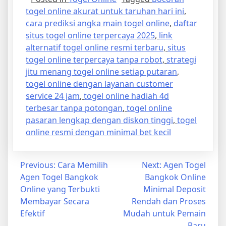
togel online akurat untuk taruhan hari ini
,
cara prediksi angka main togel online
,
daftar
situs togel online terpercaya 2025
,
link
alternatif togel online resmi terbaru
,
situs
togel online terpercaya tanpa robot
,
strategi
jitu menang togel online setiap putaran
,
togel online dengan layanan customer
service 24 jam
,
togel online hadiah 4d
terbesar tanpa potongan
,
togel online
pasaran lengkap dengan diskon tinggi
,
togel
online resmi dengan minimal bet kecil
Post
Previous:
Cara Memilih
Next:
Agen Togel
Agen Togel Bangkok
Bangkok Online
navigation
Online yang Terbukti
Minimal Deposit
Membayar Secara
Rendah dan Proses
Efektif
Mudah untuk Pemain
Baru