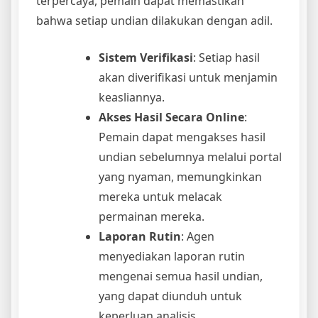
terpercaya, pemain dapat memastikan
bahwa setiap undian dilakukan dengan adil.
Sistem Verifikasi
: Setiap hasil
akan diverifikasi untuk menjamin
keasliannya.
Akses Hasil Secara Online
:
Pemain dapat mengakses hasil
undian sebelumnya melalui portal
yang nyaman, memungkinkan
mereka untuk melacak
permainan mereka.
Laporan Rutin
: Agen
menyediakan laporan rutin
mengenai semua hasil undian,
yang dapat diunduh untuk
keperluan analisis.