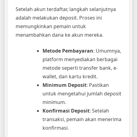
Setelah akun terdaftar, langkah selanjutnya
adalah melakukan deposit. Proses ini
memungkinkan pemain untuk
menambahkan dana ke akun mereka.
Metode Pembayaran
: Umumnya,
platform menyediakan berbagai
metode seperti transfer bank, e-
wallet, dan kartu kredit.
Minimum Deposit
: Pastikan
untuk mengetahui jumlah deposit
minimum.
Konfirmasi Deposit
: Setelah
transaksi, pemain akan menerima
konfirmasi.