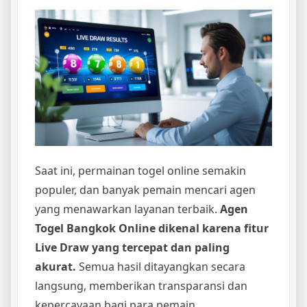
Saat ini, permainan togel online semakin
populer, dan banyak pemain mencari agen
yang menawarkan layanan terbaik.
Agen
Togel Bangkok Online dikenal karena fitur
Live Draw yang tercepat dan paling
akurat.
Semua hasil ditayangkan secara
langsung, memberikan transparansi dan
kepercayaan bagi para pemain.