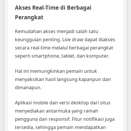
Akses Real-Time di Berbagai
Perangkat
Kemudahan akses menjadi salah satu
keunggulan penting. Live draw dapat diakses
secara real-time melalui berbagai perangkat
seperti smartphone, tablet, dan komputer.
Hal ini memungkinkan pemain untuk
menyaksikan hasil langsung kapanpun dan
dimanapun.
Aplikasi mobile dan versi desktop dari situs
menyediakan antarmuka yang ramah
pengguna dan responsif. Fitur notifikasi juga
tersedia, sehingga pemain mendapatkan