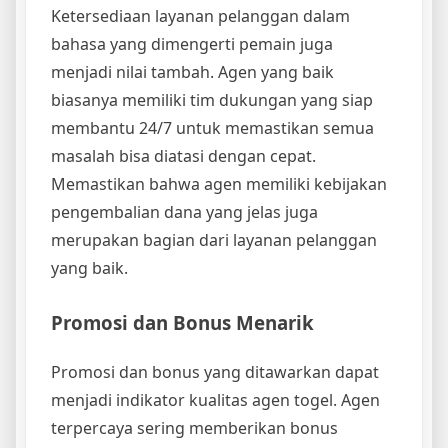
Ketersediaan layanan pelanggan dalam
bahasa yang dimengerti pemain juga
menjadi nilai tambah. Agen yang baik
biasanya memiliki tim dukungan yang siap
membantu 24/7 untuk memastikan semua
masalah bisa diatasi dengan cepat.
Memastikan bahwa agen memiliki kebijakan
pengembalian dana yang jelas juga
merupakan bagian dari layanan pelanggan
yang baik.
Promosi dan Bonus Menarik
Promosi dan bonus yang ditawarkan dapat
menjadi indikator kualitas agen togel. Agen
terpercaya sering memberikan bonus