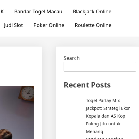
HK
Bandar Togel Macau
Blackjack Online
Judi Slot
Poker Online
Roulette Online
Search
Recent Posts
Togel Parlay Mix
Jackpot: Strategi Ekor
Kepala dan AS Kop
Paling Jitu untuk
Menang