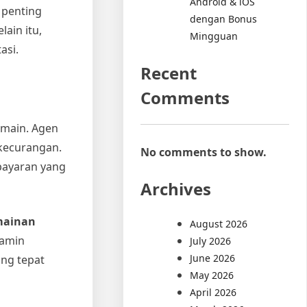
Android & iOS
 penting
dengan Bonus
ain itu,
Mingguan
asi.
Recent
Comments
emain. Agen
kecurangan.
No comments to show.
bayaran yang
Archives
mainan
August 2026
jamin
July 2026
June 2026
ng tepat
May 2026
April 2026