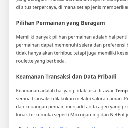
di situs terpercaya, di mana setiap jenis memberi
Pilihan Permainan yang Beragam
Memiliki banyak pilihan permainan adalah hal pen
permainan dapat memenuhi selera dan preferensi 
tidak hanya akan terhibur, tetapi juga memiliki k
roulette yang berbeda.
Keamanan Transaksi dan Data Pribadi
Keamanan adalah hal yang tidak bisa ditawar.
Tempa
semua transaksi dilakukan melalui saluran aman. P
dan keuangan pemain menjadi tanda agen yang prof
lunak terkemuka seperti Microgaming dan NetEnt 