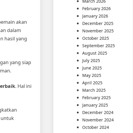
March 2026
February 2026
January 2026
pemain akan
December 2025
lan dalam
November 2025
 hasil yang
October 2025
September 2025
August 2025
July 2025
ngan yang siap
June 2025
aman.
May 2025
April 2025
terbaik
. Hal ini
March 2025
February 2025
January 2025
ngkatkan
December 2024
 untuk
November 2024
October 2024