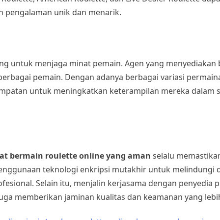
kan pengalaman unik dan menarik.
ting untuk menjaga minat pemain. Agen yang menyediakan 
berbagai pemain. Dengan adanya berbagai variasi permain
esempatan untuk meningkatkan keterampilan mereka dalam s
t bermain roulette online yang aman
selalu memastika
enggunaan teknologi enkripsi mutakhir untuk melindungi d
esional. Selain itu, menjalin kerjasama dengan penyedia 
juga memberikan jaminan kualitas dan keamanan yang lebi