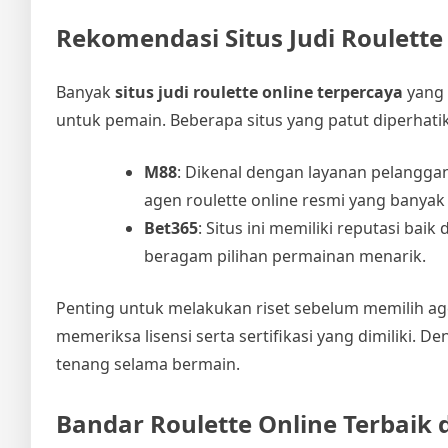
Rekomendasi Situs Judi Roulette
Banyak
situs judi roulette online terpercaya
yang 
untuk pemain. Beberapa situs yang patut diperhati
M88
: Dikenal dengan layanan pelanggan
agen roulette online resmi yang banyak d
Bet365
: Situs ini memiliki reputasi b
beragam pilihan permainan menarik.
Penting untuk melakukan riset sebelum memilih age
memeriksa lisensi serta sertifikasi yang dimiliki. 
tenang selama bermain.
Bandar Roulette Online Terbaik 