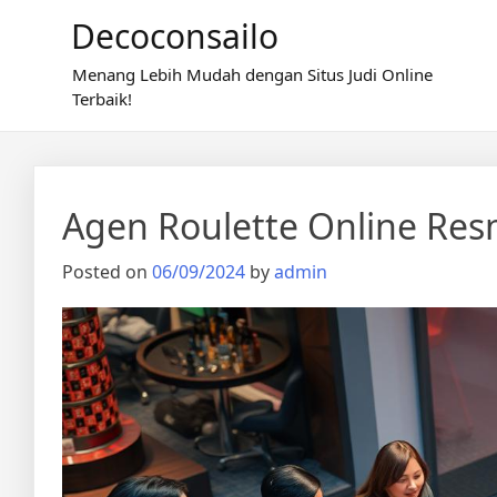
Skip
Decoconsailo
to
content
Menang Lebih Mudah dengan Situs Judi Online
Terbaik!
Agen Roulette Online Resm
Posted on
06/09/2024
by
admin