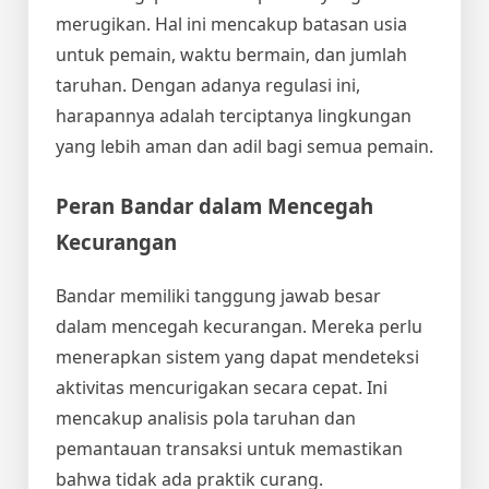
merugikan. Hal ini mencakup batasan usia
untuk pemain, waktu bermain, dan jumlah
taruhan. Dengan adanya regulasi ini,
harapannya adalah terciptanya lingkungan
yang lebih aman dan adil bagi semua pemain.
Peran Bandar dalam Mencegah
Kecurangan
Bandar memiliki tanggung jawab besar
dalam mencegah kecurangan. Mereka perlu
menerapkan sistem yang dapat mendeteksi
aktivitas mencurigakan secara cepat. Ini
mencakup analisis pola taruhan dan
pemantauan transaksi untuk memastikan
bahwa tidak ada praktik curang.