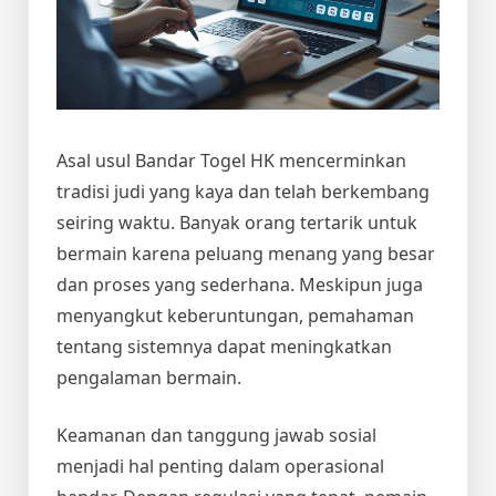
Asal usul Bandar Togel HK mencerminkan
tradisi judi yang kaya dan telah berkembang
seiring waktu. Banyak orang tertarik untuk
bermain karena peluang menang yang besar
dan proses yang sederhana. Meskipun juga
menyangkut keberuntungan, pemahaman
tentang sistemnya dapat meningkatkan
pengalaman bermain.
Keamanan dan tanggung jawab sosial
menjadi hal penting dalam operasional