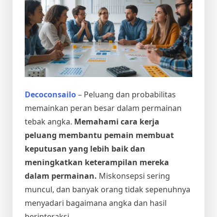
Decoconsailo
– Peluang dan probabilitas
memainkan peran besar dalam permainan
tebak angka.
Memahami cara kerja
peluang membantu pemain membuat
keputusan yang lebih baik dan
meningkatkan keterampilan mereka
dalam permainan.
Miskonsepsi sering
muncul, dan banyak orang tidak sepenuhnya
menyadari bagaimana angka dan hasil
berinteraksi.