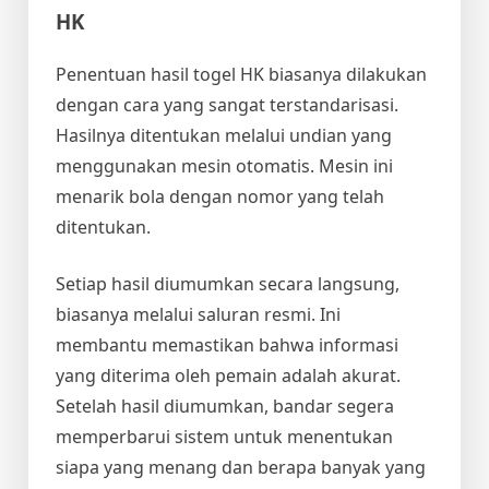
HK
Penentuan hasil togel HK biasanya dilakukan
dengan cara yang sangat terstandarisasi.
Hasilnya ditentukan melalui undian yang
menggunakan mesin otomatis. Mesin ini
menarik bola dengan nomor yang telah
ditentukan.
Setiap hasil diumumkan secara langsung,
biasanya melalui saluran resmi. Ini
membantu memastikan bahwa informasi
yang diterima oleh pemain adalah akurat.
Setelah hasil diumumkan, bandar segera
memperbarui sistem untuk menentukan
siapa yang menang dan berapa banyak yang