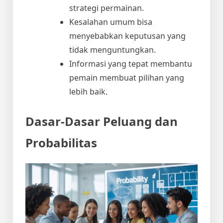
strategi permainan.
Kesalahan umum bisa
menyebabkan keputusan yang
tidak menguntungkan.
Informasi yang tepat membantu
pemain membuat pilihan yang
lebih baik.
Dasar-Dasar Peluang dan
Probabilitas