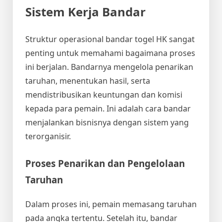
Sistem Kerja Bandar
Struktur operasional bandar togel HK sangat
penting untuk memahami bagaimana proses
ini berjalan. Bandarnya mengelola penarikan
taruhan, menentukan hasil, serta
mendistribusikan keuntungan dan komisi
kepada para pemain. Ini adalah cara bandar
menjalankan bisnisnya dengan sistem yang
terorganisir.
Proses Penarikan dan Pengelolaan
Taruhan
Dalam proses ini, pemain memasang taruhan
pada angka tertentu. Setelah itu, bandar