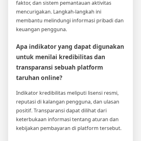
faktor, dan sistem pemantauan aktivitas
mencurigakan. Langkah-langkah ini
membantu melindungi informasi pribadi dan
keuangan pengguna.
Apa indikator yang dapat digunakan
untuk menilai kredibilitas dan
transparansi sebuah platform
taruhan online?
Indikator kredibilitas meliputi lisensi resmi,
reputasi di kalangan pengguna, dan ulasan
positif. Transparansi dapat dilihat dari
keterbukaan informasi tentang aturan dan
kebijakan pembayaran di platform tersebut.