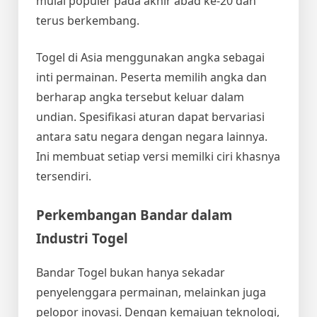
mulai populer pada akhir abad ke-20 dan
terus berkembang.
Togel di Asia menggunakan angka sebagai
inti permainan. Peserta memilih angka dan
berharap angka tersebut keluar dalam
undian. Spesifikasi aturan dapat bervariasi
antara satu negara dengan negara lainnya.
Ini membuat setiap versi memilki ciri khasnya
tersendiri.
Perkembangan Bandar dalam
Industri Togel
Bandar Togel bukan hanya sekadar
penyelenggara permainan, melainkan juga
pelopor inovasi. Dengan kemajuan teknologi,