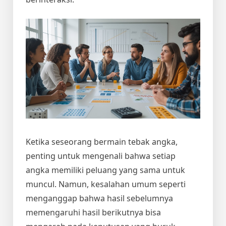
Ketika seseorang bermain tebak angka,
penting untuk mengenali bahwa setiap
angka memiliki peluang yang sama untuk
muncul. Namun, kesalahan umum seperti
menganggap bahwa hasil sebelumnya
memengaruhi hasil berikutnya bisa