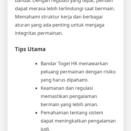
bandar. Dengan regulasi yang tepat, pemain
dapat merasa lebih terlindungi saat bermain.
Memahami struktur kerja dan berbagai
aturan yang ada penting untuk menjaga
integritas permainan.
Tips Utama
Bandar Togel HK menawarkan
peluang permainan dengan risiko
yang harus dipahami.
Keamanan dan regulasi
memastikan pengalaman
bermain yang lebih aman.
Pemahaman tentang sistem
dapat meningkatkan pengalaman
judi.