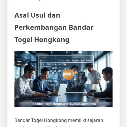
Asal Usul dan
Perkembangan Bandar
Togel Hongkong
Bandar Togel Hongkong memiliki sejarah