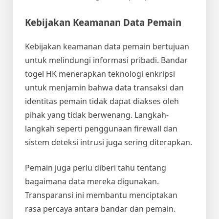
Kebijakan Keamanan Data Pemain
Kebijakan keamanan data pemain bertujuan
untuk melindungi informasi pribadi. Bandar
togel HK menerapkan teknologi enkripsi
untuk menjamin bahwa data transaksi dan
identitas pemain tidak dapat diakses oleh
pihak yang tidak berwenang. Langkah-
langkah seperti penggunaan firewall dan
sistem deteksi intrusi juga sering diterapkan.
Pemain juga perlu diberi tahu tentang
bagaimana data mereka digunakan.
Transparansi ini membantu menciptakan
rasa percaya antara bandar dan pemain.