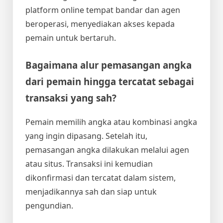
platform online tempat bandar dan agen
beroperasi, menyediakan akses kepada
pemain untuk bertaruh.
Bagaimana alur pemasangan angka
dari pemain hingga tercatat sebagai
transaksi yang sah?
Pemain memilih angka atau kombinasi angka
yang ingin dipasang. Setelah itu,
pemasangan angka dilakukan melalui agen
atau situs. Transaksi ini kemudian
dikonfirmasi dan tercatat dalam sistem,
menjadikannya sah dan siap untuk
pengundian.